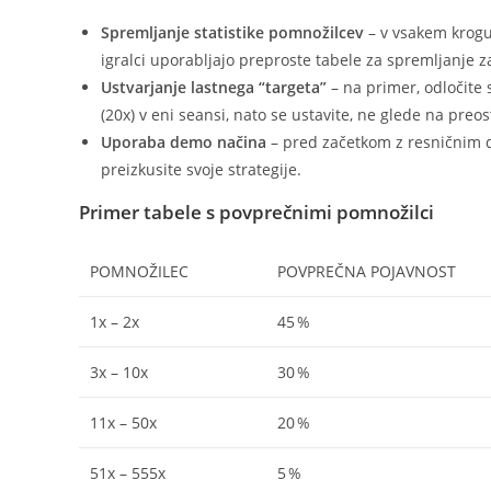
Spremljanje statistike pomnožilcev
– v vsakem krogu 
igralci uporabljajo preproste tabele za spremljanje z
Ustvarjanje lastnega “targeta”
– na primer, odločite 
(20x) v eni seansi, nato se ustavite, ne glede na preo
Uporaba demo načina
– pred začetkom z resničnim 
preizkusite svoje strategije.
Primer tabele s povprečnimi pomnožilci
POMNOŽILEC
POVPREČNA POJAVNOST
1x – 2x
45 %
3x – 10x
30 %
11x – 50x
20 %
51x – 555x
5 %