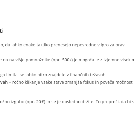
ti
jo, da lahko enako taktiko prenesejo neposredno v igro za pravi
e na najvišje pomnožnike (npr. 500x) je mogoča le z izjemno visoki
a limita, se lahko hitro znajdete v finančnih težavah.
avah
– ročno klikanje vsake stave zmanjša fokus in poveča možnost
no izgubo (npr. 20 €) in se je dosledno držite. To prepreči, da bi 