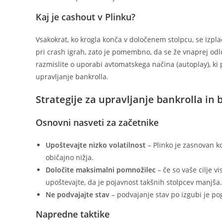
Kaj je cashout v Plinku?
Vsakokrat, ko krogla konča v določenem stolpcu, se izpl
pri crash igrah, zato je pomembno, da se že vnaprej odloči
razmislite o uporabi avtomatskega načina (autoplay), ki p
upravljanje bankrolla.
Strategije za upravljanje bankrolla in b
Osnovni nasveti za začetnike
Upoštevajte nizko volatilnost
– Plinko je zasnovan ko
običajno nižja.
Določite maksimalni pomnožilec
– če so vaše cilje v
upoštevajte, da je pojavnost takšnih stolpcev manjša.
Ne podvajajte stav
– podvajanje stav po izgubi je pog
Napredne taktike