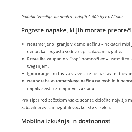
Podatki temeljijo na analizi zadnjih 5.000 iger v Plinku.
Pogoste napake, ki jih morate prepreči
Neusmerjeno igranje v demo načinu
– nekateri misli
denar, kar pogosto vodi v nepričakovane izgube.
Prevelika zaupanje v “top” pomnožilec
– usmeritev l
tveganjem.
Ignoriranje limitov za stave
– če ne nastavite dnevneg
Neuporaba avtomatskega načina na mobilnih napr
napak, zlasti na majhnem zaslonu.
Pro Tip:
Pred začetkom vsake seanse določite najvišjo mož
zabavili preveč in izgubili več, kot ste si želeli.
Mobilna izkušnja in dostopnost