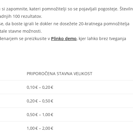
si zapomnite, kateri pomnožitelji so se pojavljali pogosteje. Številn
adnjih 100 rezultatov.
se, da boste igrali le dokler ne dosežete 20‑kratnega pomnožitelja
stale stavne možnosti.
denarjem se preizkusite v
Plinko demo
, kjer lahko brez tveganja
PRIPOROČENA STAVNA VELIKOST
0,10 € – 0,20 €
0,20 € – 0,50 €
0,50 € – 1,00 €
1,00 € – 2,00 €