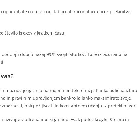
o uporabljate na telefonu, tablici ali računalniku brez prekinitve.
ko število krogov v kratkem času.
obdobju dobijo nazaj 99 % svojih vložkov. To je izračunano na
ti.
 vas?
 in možnostjo igranja na mobilnem telefonu, je Plinko odlična izbira
 in pravilnim upravljanjem bankrolla lahko maksimirate svoje
zmernosti, potrpežljivosti in konstantnem učenju iz preteklih iger.
o in uživajte v adrenalinu, ki ga nudi vsak padec krogle. Srečno in