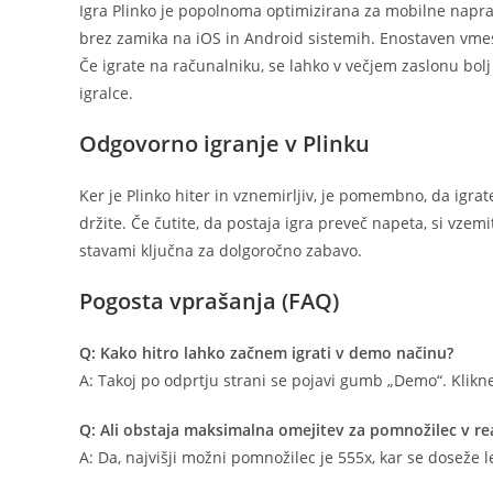
Igra Plinko je popolnoma optimizirana za mobilne napra
brez zamika na iOS in Android sistemih. Enostaven vmesn
Če igrate na računalniku, se lahko v večjem zaslonu bol
igralce.
Odgovorno igranje v Plinku
Ker je Plinko hiter in vznemirljiv, je pomembno, da igra
držite. Če čutite, da postaja igra preveč napeta, si vzemi
stavami ključna za dolgoročno zabavo.
Pogosta vprašanja (FAQ)
Q: Kako hitro lahko začnem igrati v demo načinu?
A: Takoj po odprtju strani se pojavi gumb „Demo“. Klikne
Q: Ali obstaja maksimalna omejitev za pomnožilec v real
A: Da, najvišji možni pomnožilec je 555x, kar se doseže l