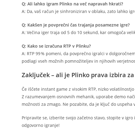
Q: Ali lahko igram Plinko na več napravah hkrati?
A: Da, vaš račun je sinhroniziran v oblaku, zato lahko igr
Q: Kakšen je povprečni čas trajanja posamezne igre?
A: Večina iger traja od 5 do 10 sekund, kar omogoča veli
Q: Kako se izračuna RTP v Plinku?
A: RTP 99 % pomeni, da povprečno igralci v dolgoročnem 
podlagi vseh možnih pomnožiteljev in njihovih verjetnos
Zaključek – ali je Plinko prava izbira za
Če iščete instant game z visokim RTP, nizko volatilnostjo
Z razumevanjem osnovnih mehanik, uporabe demo načina
možnosti za zmago. Ne pozabite, da je ključ do uspeha v 
Pripravite se, izberite svojo začetno stavo, stopite v igr
odgovorno igranje!