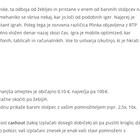
deske, ta odboja od žebljev in pristane v enem od barvnih stolpcev n
ehaniko se skriva nekaj, kar jo loči od podobnih iger. Najprej je
stant igrah. Poleg tega je osnovna različica Plinka objavljena z RTP
otno vložen denar nazaj skozi čas. Igra je mobile‑optimized, kar
nih, tablicah in računalnikih. Vse to ustvarja izkušnjo, ki je hkrati
jmanjša omejitev je običajno 0,10 €, največja pa 100 €.
ačne skočiti po žebljih.
 dnu prikaže barvni stolpec z vašim pomnožiteljem (npr. 2,5x, 10x,
nost
cashout
(takoj izplačati dosegli dobiček) ali pa pustiti kroglo, d
 po potezi; vaš izplačani znesek je enak vaši stavi pomnoženi s