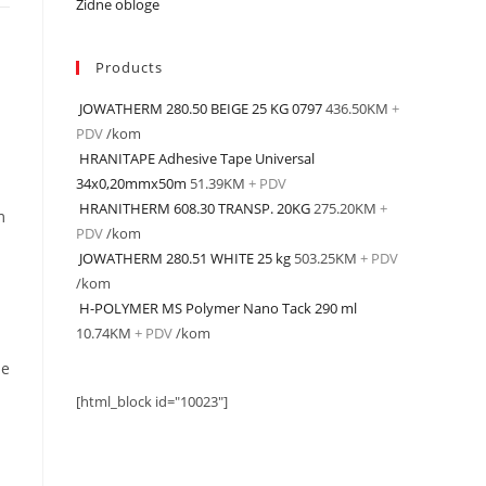
Zidne obloge
Products
JOWATHERM 280.50 BEIGE 25 KG 0797
436.50
KM
+
PDV
/kom
HRANITAPE Adhesive Tape Universal
34x0,20mmx50m
51.39
KM
+ PDV
HRANITHERM 608.30 TRANSP. 20KG
275.20
KM
+
m
PDV
/kom
JOWATHERM 280.51 WHITE 25 kg
503.25
KM
+ PDV
/kom
H-POLYMER MS Polymer Nano Tack 290 ml
10.74
KM
+ PDV
/kom
se
[html_block id="10023"]