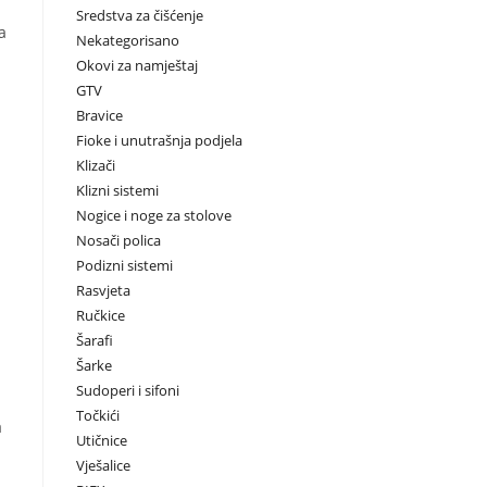
Sredstva za čišćenje
a
Nekategorisano
Okovi za namještaj
GTV
Bravice
Fioke i unutrašnja podjela
Klizači
Klizni sistemi
Nogice i noge za stolove
Nosači polica
Podizni sistemi
Rasvjeta
Ručkice
Šarafi
Šarke
Sudoperi i sifoni
Točkići
a
Utičnice
Vješalice