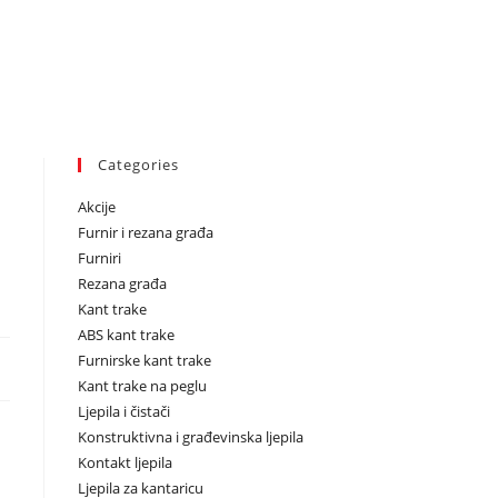
Categories
Akcije
Furnir i rezana građa
Furniri
Rezana građa
Kant trake
ABS kant trake
Furnirske kant trake
Kant trake na peglu
Ljepila i čistači
Konstruktivna i građevinska ljepila
Kontakt ljepila
Ljepila za kantaricu