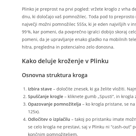
Plinko je preprost na prvi pogled: vržete kroglo z vrha 
dnu, ki določajo vaš pomnožilec. Toda pod to preprosto m
največji možni pomnožilec 555x, ki je eden najvišjih v in
99 %, kar pomeni, da povprečno igralci dobijo skoraj cel
pomeni, da je upravljanje enako gladko na mobilnih telefo
hitra, pregledna in potencialno zelo donosna.
Kako deluje kroženje v Plinku
Osnovna struktura kroga
Izbira stave
– določite znesek, ki ga želite vložiti. Na
Spuščanje krogle
– kliknete gumb „Spusti“, in krogla z
Opazovanje pomnožitelja
– ko krogla pristane, se na
125x).
Odločitev o izplačilu
– takoj po pristanku imate mož
se celo krogla ne prestavi, saj v Plinku ni “cash‑out”
končnim pomnožiteljem.