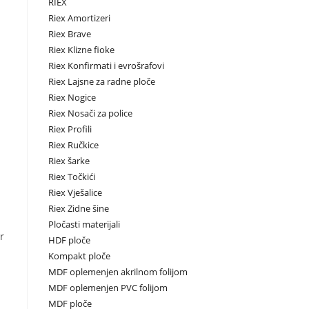
RIEX
Riex Amortizeri
Riex Brave
Riex Klizne fioke
Riex Konfirmati i evrošrafovi
Riex Lajsne za radne ploče
Riex Nogice
Riex Nosači za police
Riex Profili
Riex Ručkice
Riex šarke
Riex Točkići
Riex Vješalice
Riex Zidne šine
Pločasti materijali
r
HDF ploče
Kompakt ploče
MDF oplemenjen akrilnom folijom
MDF oplemenjen PVC folijom
MDF ploče