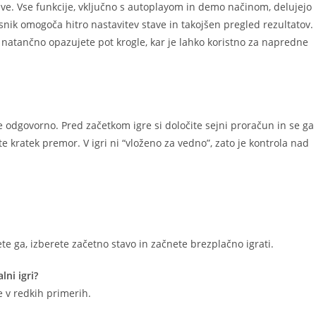
ve. Vse funkcije, vključno s autoplayom in demo načinom, delujejo
ik omogoča hitro nastavitev stave in takojšen pregled rezultatov.
j natančno opazujete pot krogle, kar je lahko koristno za napredne
te odgovorno. Pred začetkom igre si določite sejni proračun in se ga
te kratek premor. V igri ni “vloženo za vedno”, zato je kontrola nad
te ga, izberete začetno stavo in začnete brezplačno igrati.
ni igri?
e v redkih primerih.