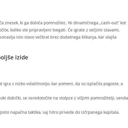
ača znesek, ki ga določa pomnožilec. Ni dinamičnega „cash‑out“ kot
te, koliko ste pripravljeni tvegati. Če igrate z večjimi stavami,
onavlja isto stavo večkrat brez dodatnega klikanja, kar olajša
oljše izide
t igra z nizko volatilnostjo, kar pomeni, da so izplačila pogoste, a
isoki dobički, se osredotočite na stolpce z višjimi pomnožitelji, venda
osto napačna taktika, saj hitro privede do izčrpanega kapitala.