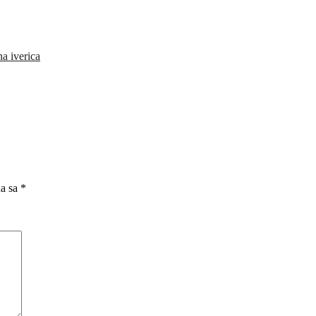
a iverica
na sa
*