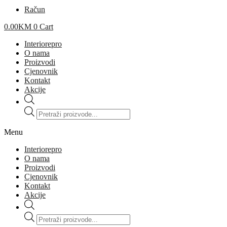
Račun
0.00
KM
0
Cart
Interiorepro
O nama
Proizvodi
Cjenovnik
Kontakt
Akcije
Products
search
Menu
Interiorepro
O nama
Proizvodi
Cjenovnik
Kontakt
Akcije
Products
search