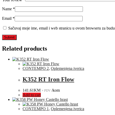
Name
*
Email
*
Sačuvaj moje ime, email i web stranicu u ovom browseru za budu
Related products
CONTEMPO 2
,
Oplemenjena iverica
K352 RT Iron Flow
141.61
KM
/kom
+ PDV
Add to cart
CONTEMPO 1
,
Oplemenjena iverica