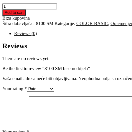
8100
SM
Add to cart
biserno
Brza kupovina
bijela
Šifra dobavljača:
8100 SM
Kategorije:
COLOR BASIC
,
Oplemenjen
quantity
Reviews (0)
Reviews
There are no reviews yet.
Be the first to review “8100 SM biserno bijela”
Vaša email adresa neće biti objavljivana.
Neophodna polja su označe
Your rating
*
Your review
*