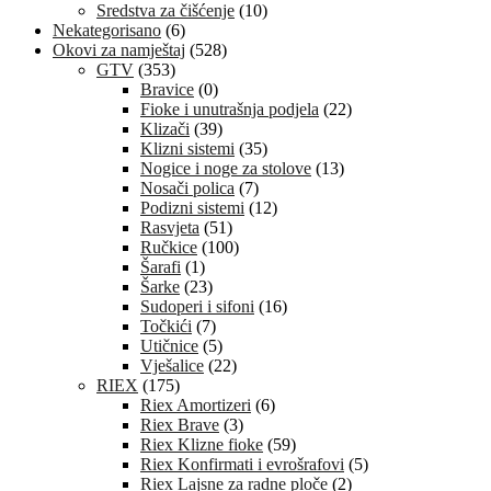
Sredstva za čišćenje
(10)
Nekategorisano
(6)
Okovi za namještaj
(528)
GTV
(353)
Bravice
(0)
Fioke i unutrašnja podjela
(22)
Klizači
(39)
Klizni sistemi
(35)
Nogice i noge za stolove
(13)
Nosači polica
(7)
Podizni sistemi
(12)
Rasvjeta
(51)
Ručkice
(100)
Šarafi
(1)
Šarke
(23)
Sudoperi i sifoni
(16)
Točkići
(7)
Utičnice
(5)
Vješalice
(22)
RIEX
(175)
Riex Amortizeri
(6)
Riex Brave
(3)
Riex Klizne fioke
(59)
Riex Konfirmati i evrošrafovi
(5)
Riex Lajsne za radne ploče
(2)