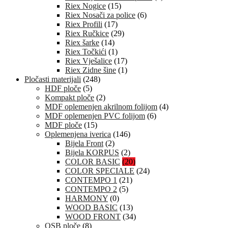
Riex Nogice
(15)
Riex Nosači za police
(6)
Riex Profili
(17)
Riex Ručkice
(29)
Riex šarke
(14)
Riex Točkići
(1)
Riex Vješalice
(17)
Riex Zidne šine
(1)
Pločasti materijali
(248)
HDF ploče
(5)
Kompakt ploče
(2)
MDF oplemenjen akrilnom folijom
(4)
MDF oplemenjen PVC folijom
(6)
MDF ploče
(15)
Oplemenjena iverica
(146)
Bijela Front
(2)
Bijela KORPUS
(2)
COLOR BASIC
(20)
COLOR SPECIALE
(24)
CONTEMPO 1
(21)
CONTEMPO 2
(5)
HARMONY
(0)
WOOD BASIC
(13)
WOOD FRONT
(34)
OSB ploče
(8)