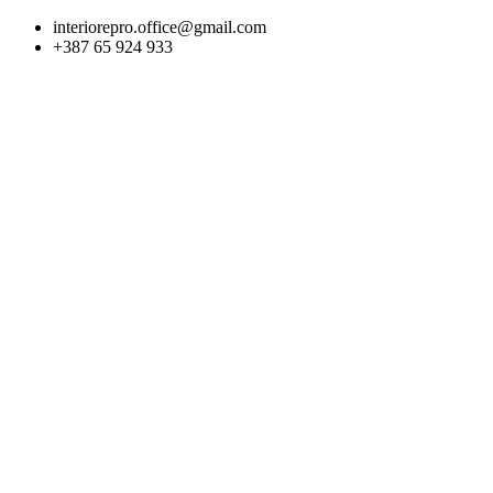
Skip
interiorepro.office@gmail.com
to
+387 65 924 933
content