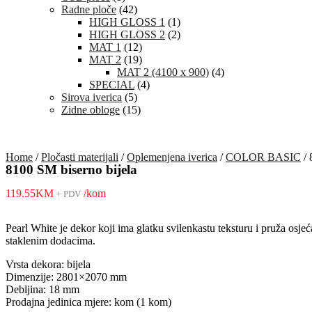
Radne ploče
(42)
HIGH GLOSS 1
(1)
HIGH GLOSS 2
(2)
MAT 1
(12)
MAT 2
(19)
MAT 2 (4100 x 900)
(4)
SPECIAL
(4)
Sirova iverica
(5)
Zidne obloge
(15)
Home
/
Pločasti materijali
/
Oplemenjena iverica
/
COLOR BASIC
/ 
8100 SM biserno bijela
119.55
KM
/kom
+ PDV
Pearl White je dekor koji ima glatku svilenkastu teksturu i pruža osjeć
staklenim dodacima.
Vrsta dekora: bijela
Dimenzije: 2801×2070 mm
Debljina: 18 mm
Prodajna jedinica mjere: kom (1 kom)