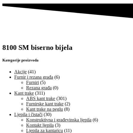
8100 SM biserno bijela
Kategorije proizvoda
Akcije
(41)
Furnir i rezana građa
(6)
Furniri
(5)
Rezana građa
(0)
Kant trake
(311)
ABS kant trake
(301)
Furnirske kant trake
(2)
Kant trake na peglu
(8)
Ljepila i čistači
(30)
Konstruktivna i građevinska ljepila
(6)
Kontakt ljepila
(3)
Ljepila za kantaricu
(11)