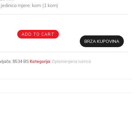
jedinica mjere: kom (1 kom)
ADD TO CART
BRZA KUPOVINA
vljača:
8534 BS
Kategorija:
Oplemenjena iverica