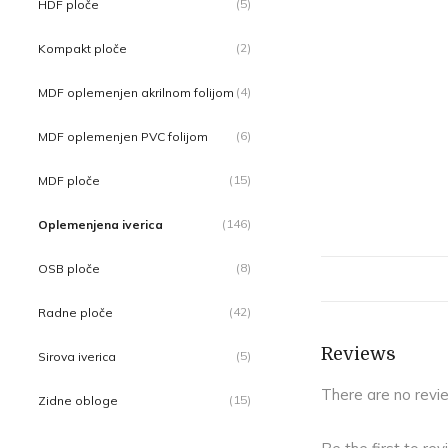
(5)
HDF ploče
(2)
Kompakt ploče
(4)
MDF oplemenjen akrilnom folijom
(6)
MDF oplemenjen PVC folijom
(15)
MDF ploče
(146)
Oplemenjena iverica
(8)
OSB ploče
(42)
Radne ploče
Reviews
(5)
Sirova iverica
There are no revi
(15)
Zidne obloge