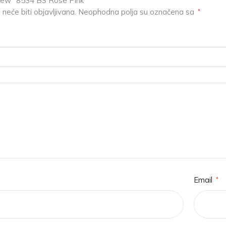
eview “8534 BS Rose Pink”
neće biti objavljivana.
Neophodna polja su označena sa
*
Email
*