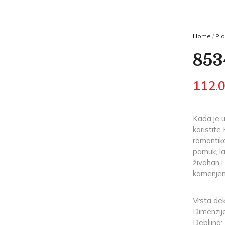
Home
/
Plo
853
112.
Kada je u
koristite
romantiko
pamuk, la
živahan i
kamenje
Vrsta dek
Dimenzi
Debljina