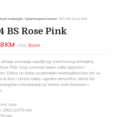
časti materijali
/
Oplemenjena iverica
/ 8534 BS Rose Pink
4 BS Rose Pink
08
KM
/kom
+ PDV
 pitanju stvaranje osjetljivog i ženstvenog enterijera,
 Rose Pink. Ovaj svestrani dekor odiše ljepotom i
m. Dobro se slaže sa prirodnim materijalima kao što su
n ili drvo i stvara meku i ugodnu atmosferu. Može biti
 energičan u kombinaciji sa tamno sivim betonom i
m.
ora: roza
je: 2802×2070 mm
: 18 mm