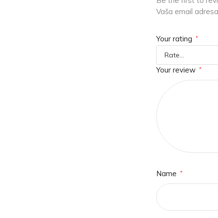
Be the first to r
Vaša email adresa 
Your rating
*
Your review
*
Name
*