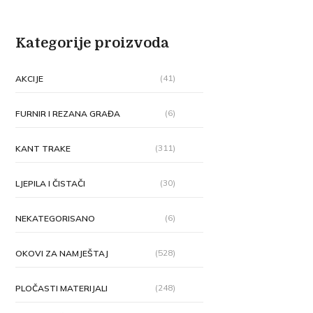
Kategorije proizvoda
(41)
AKCIJE
(6)
FURNIR I REZANA GRAĐA
(311)
KANT TRAKE
(30)
LJEPILA I ČISTAČI
(6)
NEKATEGORISANO
(528)
OKOVI ZA NAMJEŠTAJ
(248)
PLOČASTI MATERIJALI