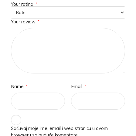
Your rating
*
Your review
*
Name
Email
*
*
Sačuvaj moje ime, email i web stranicu u ovom
browseru za buduće komentare.