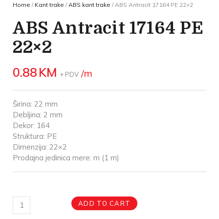
Home
/
Kant trake
/
ABS kant trake
/ ABS Antracit 17164 PE 22×2
ABS Antracit 17164 PE
22×2
0.88
KM
/m
+ PDV
Širina: 22 mm
Debljina: 2 mm
Dekor: 164
Struktura: PE
Dimenzija: 22×2
Prodajna jedinica mere: m (1 m)
ADD TO CART