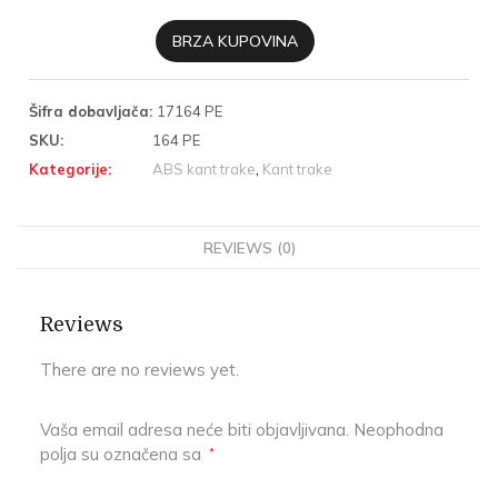
BRZA KUPOVINA
Šifra dobavljača:
17164 PE
SKU:
164 PE
Kategorije:
ABS kant trake
,
Kant trake
REVIEWS (0)
Reviews
There are no reviews yet.
Vaša email adresa neće biti objavljivana.
Neophodna
polja su označena sa
*