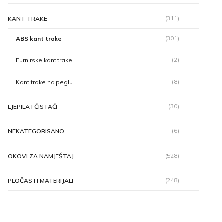
(311)
KANT TRAKE
(301)
ABS kant trake
(2)
Furnirske kant trake
(8)
Kant trake na peglu
(30)
LJEPILA I ČISTAČI
(6)
NEKATEGORISANO
(528)
OKOVI ZA NAMJEŠTAJ
(248)
PLOČASTI MATERIJALI