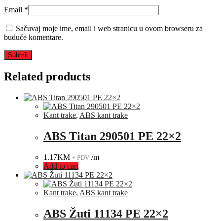
Email
*
Sačuvaj moje ime, email i web stranicu u ovom browseru za
buduće komentare.
Related products
Kant trake
,
ABS kant trake
ABS Titan 290501 PE 22×2
1.17
KM
/m
+ PDV
Add to cart
Kant trake
,
ABS kant trake
ABS Žuti 11134 PE 22×2