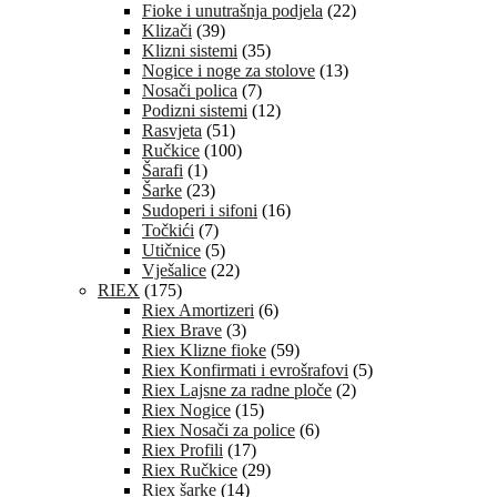
Fioke i unutrašnja podjela
(22)
Klizači
(39)
Klizni sistemi
(35)
Nogice i noge za stolove
(13)
Nosači polica
(7)
Podizni sistemi
(12)
Rasvjeta
(51)
Ručkice
(100)
Šarafi
(1)
Šarke
(23)
Sudoperi i sifoni
(16)
Točkići
(7)
Utičnice
(5)
Vješalice
(22)
RIEX
(175)
Riex Amortizeri
(6)
Riex Brave
(3)
Riex Klizne fioke
(59)
Riex Konfirmati i evrošrafovi
(5)
Riex Lajsne za radne ploče
(2)
Riex Nogice
(15)
Riex Nosači za police
(6)
Riex Profili
(17)
Riex Ručkice
(29)
Riex šarke
(14)