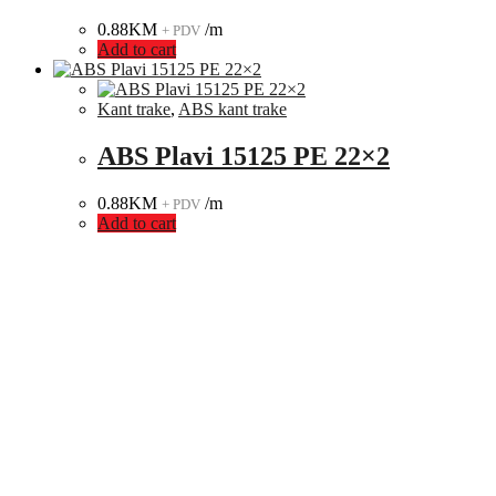
0.88
KM
/m
+ PDV
Add to cart
Kant trake
,
ABS kant trake
ABS Plavi 15125 PE 22×2
0.88
KM
/m
+ PDV
Add to cart