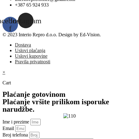
+387 65 924 933
acebook-
Instagram
f
© 2023 Interio Repro d.o.o. Design by Ed-Vision.
Dostava
Uslovi plaćanja
Uslovi kupovine
Pravila privatnosti
×
Cart
Plaćanje gotovinom
Plaćanje vršite prilikom isporuke
narudžbe.
Ime i prezime
Email
Broj telefona