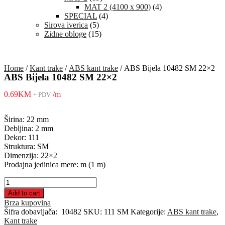
MAT 2 (4100 x 900)
(4)
SPECIAL
(4)
Sirova iverica
(5)
Zidne obloge
(15)
Home
/
Kant trake
/
ABS kant trake
/ ABS Bijela 10482 SM 22×2
ABS Bijela 10482 SM 22×2
0.69
KM
/m
+ PDV
Širina: 22 mm
Debljina: 2 mm
Dekor: 111
Struktura: SM
Dimenzija: 22×2
Prodajna jedinica mere: m (1 m)
ABS
Bijela
Add to cart
10482
Brza kupovina
SM
Šifra dobavljača:
10482
SKU:
111 SM
Kategorije:
ABS kant trake
,
22x2
Kant trake