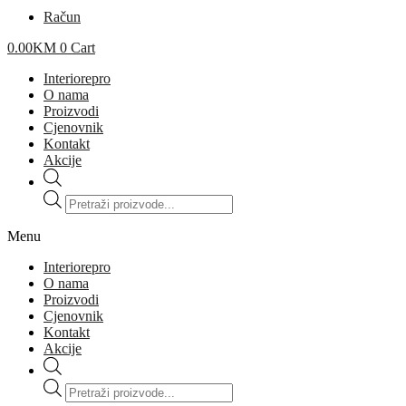
Račun
0.00
KM
0
Cart
Interiorepro
O nama
Proizvodi
Cjenovnik
Kontakt
Akcije
Products
search
Menu
Interiorepro
O nama
Proizvodi
Cjenovnik
Kontakt
Akcije
Products
search