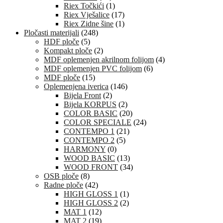
Riex Točkići
(1)
Riex Vješalice
(17)
Riex Zidne šine
(1)
Pločasti materijali
(248)
HDF ploče
(5)
Kompakt ploče
(2)
MDF oplemenjen akrilnom folijom
(4)
MDF oplemenjen PVC folijom
(6)
MDF ploče
(15)
Oplemenjena iverica
(146)
Bijela Front
(2)
Bijela KORPUS
(2)
COLOR BASIC
(20)
COLOR SPECIALE
(24)
CONTEMPO 1
(21)
CONTEMPO 2
(5)
HARMONY
(0)
WOOD BASIC
(13)
WOOD FRONT
(34)
OSB ploče
(8)
Radne ploče
(42)
HIGH GLOSS 1
(1)
HIGH GLOSS 2
(2)
MAT 1
(12)
MAT 2
(19)