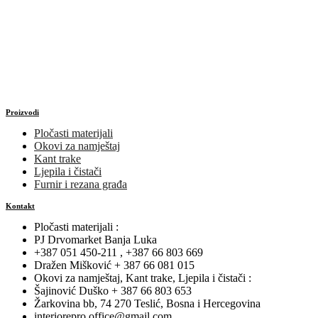
Proizvodi
Pločasti materijali
Okovi za namještaj
Kant trake
Ljepila i čistači
Furnir i rezana građa
Kontakt
Pločasti materijali :
PJ Drvomarket Banja Luka
+387 051 450-211 , +387 66 803 669
Dražen Mišković + 387 66 081 015
Okovi za namještaj, Kant trake, Ljepila i čistači :
Šajinović Duško + 387 66 803 653
Žarkovina bb, 74 270 Teslić, Bosna i Hercegovina
interiorepro.office@gmail.com