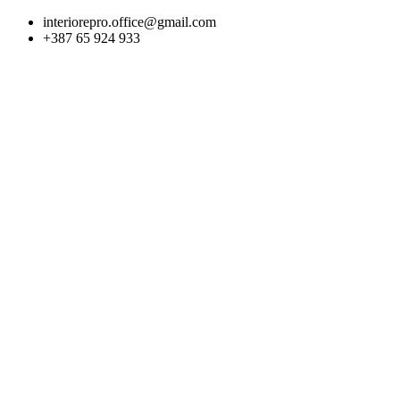
Skip
interiorepro.office@gmail.com
to
+387 65 924 933
content