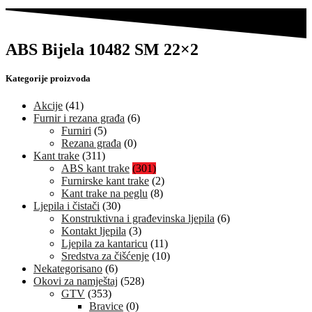
ABS Bijela 10482 SM 22×2
Kategorije proizvoda
Akcije
(41)
Furnir i rezana građa
(6)
Furniri
(5)
Rezana građa
(0)
Kant trake
(311)
ABS kant trake
(301)
Furnirske kant trake
(2)
Kant trake na peglu
(8)
Ljepila i čistači
(30)
Konstruktivna i građevinska ljepila
(6)
Kontakt ljepila
(3)
Ljepila za kantaricu
(11)
Sredstva za čišćenje
(10)
Nekategorisano
(6)
Okovi za namještaj
(528)
GTV
(353)
Bravice
(0)