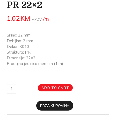
PR 22×2
1.02
KM
/m
+ PDV
Širina: 22 mm
Debljina: 2 mm
Dekor: K010
Struktura: PR
Dimenzija: 22×2
Prodajna jedinica mere: m (1 m)
ADD TO CART
BRZA KUPOVINA