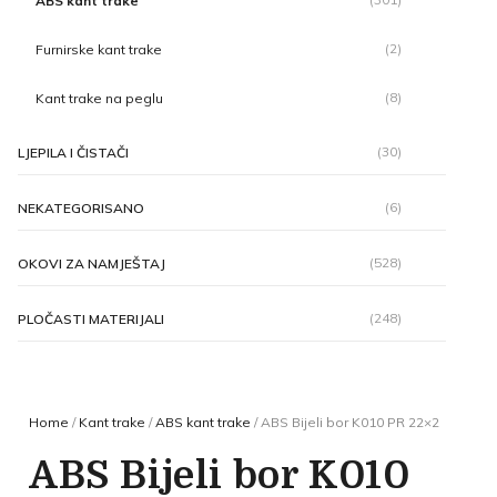
ABS kant trake
(2)
Furnirske kant trake
(8)
Kant trake na peglu
(30)
LJEPILA I ČISTAČI
(6)
NEKATEGORISANO
(528)
OKOVI ZA NAMJEŠTAJ
(248)
PLOČASTI MATERIJALI
Home
/
Kant trake
/
ABS kant trake
/ ABS Bijeli bor K010 PR 22×2
ABS Bijeli bor K010