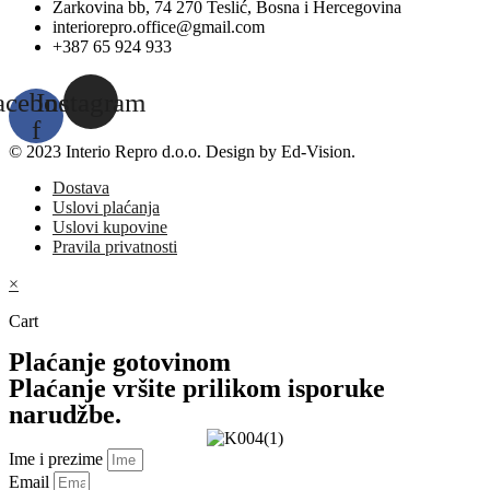
Žarkovina bb, 74 270 Teslić, Bosna i Hercegovina
interiorepro.office@gmail.com
+387 65 924 933
acebook-
Instagram
f
© 2023 Interio Repro d.o.o. Design by Ed-Vision.
Dostava
Uslovi plaćanja
Uslovi kupovine
Pravila privatnosti
×
Cart
Plaćanje gotovinom
Plaćanje vršite prilikom isporuke
narudžbe.
Ime i prezime
Email