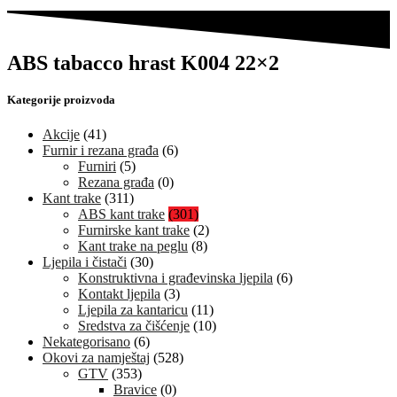
ABS tabacco hrast K004 22×2
Kategorije proizvoda
Akcije
(41)
Furnir i rezana građa
(6)
Furniri
(5)
Rezana građa
(0)
Kant trake
(311)
ABS kant trake
(301)
Furnirske kant trake
(2)
Kant trake na peglu
(8)
Ljepila i čistači
(30)
Konstruktivna i građevinska ljepila
(6)
Kontakt ljepila
(3)
Ljepila za kantaricu
(11)
Sredstva za čišćenje
(10)
Nekategorisano
(6)
Okovi za namještaj
(528)
GTV
(353)
Bravice
(0)