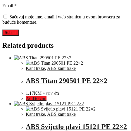
Email
*
Sačuvaj moje ime, email i web stranicu u ovom browseru za
buduće komentare.
Related products
Kant trake
,
ABS kant trake
ABS Titan 290501 PE 22×2
1.17
KM
/m
+ PDV
Add to cart
Kant trake
,
ABS kant trake
ABS Svijetlo plavi 15121 PE 22×2