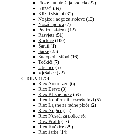
Fioke i unutrašnja podjela
(22)
Klizači
(39)
Klizni sistemi
(35)
Nogice i noge za stolove
(13)
Nosači polica
(7)
Podizni sistemi
(12)
Rasvjeta
(51)
Ručkice
(100)
Šarafi
(1)
Šarke
(23)
Sudoperi i sifoni
(16)
Točkići
(7)
Utičnice
(5)
Vješalice
(22)
RIEX
(175)
Riex Amortizeri
(6)
Riex Brave
(3)
Riex Klizne fioke
(59)
Riex Konfirmati i evrošrafovi
(5)
Riex Lajsne za radne ploče
(2)
Riex Nogice
(15)
Riex Nosači za police
(6)
Riex Profili
(17)
Riex Ručkice
(29)
Riex šarke
(14)