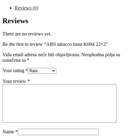
22x2
quantity
Reviews (0)
Reviews
There are no reviews yet.
Be the first to review “ABS tabacco hrast K004 22×2”
Vaša email adresa neće biti objavljivana.
Neophodna polja su
označena sa
*
Your rating
*
Your review
*
Name
*