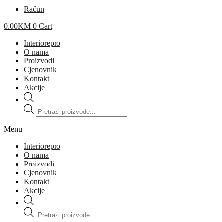
Račun
0.00
KM
0
Cart
Interiorepro
O nama
Proizvodi
Cjenovnik
Kontakt
Akcije
Products
search
Menu
Interiorepro
O nama
Proizvodi
Cjenovnik
Kontakt
Akcije
Products
search