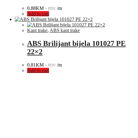
0.88
KM
/m
+ PDV
Add to cart
Kant trake
,
ABS kant trake
ABS Brilijant bijela 101027 PE
22×2
0.81
KM
/m
+ PDV
Add to cart