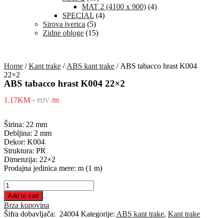
MAT 2 (4100 x 900)
(4)
SPECIAL
(4)
Sirova iverica
(5)
Zidne obloge
(15)
Home
/
Kant trake
/
ABS kant trake
/ ABS tabacco hrast K004
22×2
ABS tabacco hrast K004 22×2
1.17
KM
/m
+ PDV
Širina: 22 mm
Debljina: 2 mm
Dekor: K004
Struktura: PR
Dimenzija: 22×2
Prodajna jedinica mere: m (1 m)
ABS
tabacco
Add to cart
hrast
Brza kupovina
K004
Šifra dobavljača:
24004
Kategorije:
ABS kant trake
,
Kant trake