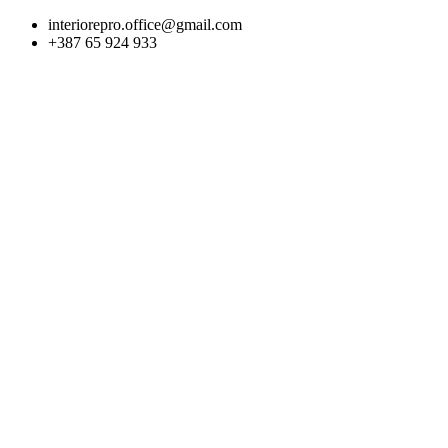
Skip
interiorepro.office@gmail.com
to
+387 65 924 933
content