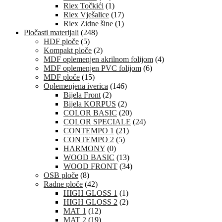
Riex Točkići
(1)
Riex Vješalice
(17)
Riex Zidne šine
(1)
Pločasti materijali
(248)
HDF ploče
(5)
Kompakt ploče
(2)
MDF oplemenjen akrilnom folijom
(4)
MDF oplemenjen PVC folijom
(6)
MDF ploče
(15)
Oplemenjena iverica
(146)
Bijela Front
(2)
Bijela KORPUS
(2)
COLOR BASIC
(20)
COLOR SPECIALE
(24)
CONTEMPO 1
(21)
CONTEMPO 2
(5)
HARMONY
(0)
WOOD BASIC
(13)
WOOD FRONT
(34)
OSB ploče
(8)
Radne ploče
(42)
HIGH GLOSS 1
(1)
HIGH GLOSS 2
(2)
MAT 1
(12)
MAT 2
(19)