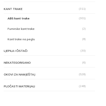
(311)
KANT TRAKE
(301)
ABS kant trake
(2)
Furnirske kant trake
(8)
Kant trake na peglu
(30)
LJEPILA I ČISTAČI
(6)
NEKATEGORISANO
(528)
OKOVI ZA NAMJEŠTAJ
(248)
PLOČASTI MATERIJALI