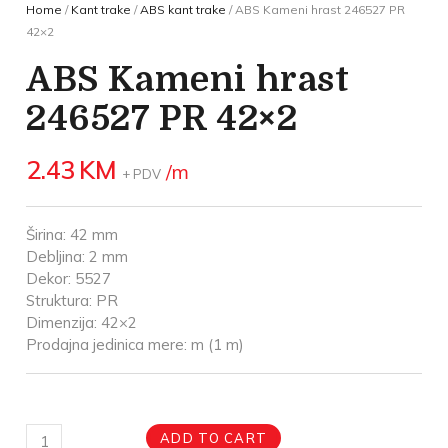
Home
/
Kant trake
/
ABS kant trake
/ ABS Kameni hrast 246527 PR
42×2
ABS Kameni hrast
246527 PR 42×2
2.43
KM
/m
+ PDV
Širina: 42 mm
Debljina: 2 mm
Dekor: 5527
Struktura: PR
Dimenzija: 42×2
Prodajna jedinica mere: m (1 m)
ADD TO CART