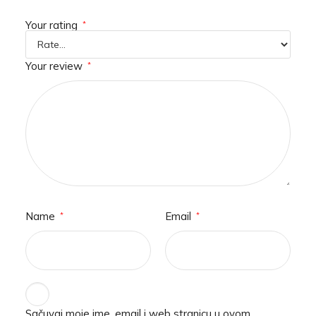
Your rating
*
Your review
*
Name
Email
*
*
Sačuvaj moje ime, email i web stranicu u ovom