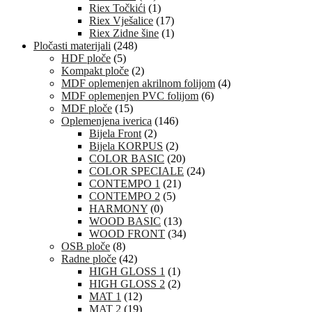
Riex Točkići
(1)
Riex Vješalice
(17)
Riex Zidne šine
(1)
Pločasti materijali
(248)
HDF ploče
(5)
Kompakt ploče
(2)
MDF oplemenjen akrilnom folijom
(4)
MDF oplemenjen PVC folijom
(6)
MDF ploče
(15)
Oplemenjena iverica
(146)
Bijela Front
(2)
Bijela KORPUS
(2)
COLOR BASIC
(20)
COLOR SPECIALE
(24)
CONTEMPO 1
(21)
CONTEMPO 2
(5)
HARMONY
(0)
WOOD BASIC
(13)
WOOD FRONT
(34)
OSB ploče
(8)
Radne ploče
(42)
HIGH GLOSS 1
(1)
HIGH GLOSS 2
(2)
MAT 1
(12)
MAT 2
(19)