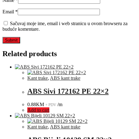
Name
*
Email
*
Sačuvaj moje ime, email i web stranicu u ovom browseru za
buduće komentare.
Related products
Kant trake
,
ABS kant trake
ABS Sivi 172162 PE 22×2
0.88
KM
/m
+ PDV
Add to cart
Kant trake
,
ABS kant trake