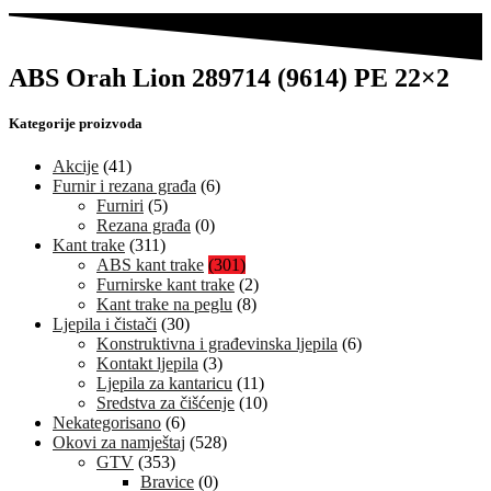
ABS Orah Lion 289714 (9614) PE 22×2
Kategorije proizvoda
Akcije
(41)
Furnir i rezana građa
(6)
Furniri
(5)
Rezana građa
(0)
Kant trake
(311)
ABS kant trake
(301)
Furnirske kant trake
(2)
Kant trake na peglu
(8)
Ljepila i čistači
(30)
Konstruktivna i građevinska ljepila
(6)
Kontakt ljepila
(3)
Ljepila za kantaricu
(11)
Sredstva za čišćenje
(10)
Nekategorisano
(6)
Okovi za namještaj
(528)
GTV
(353)
Bravice
(0)