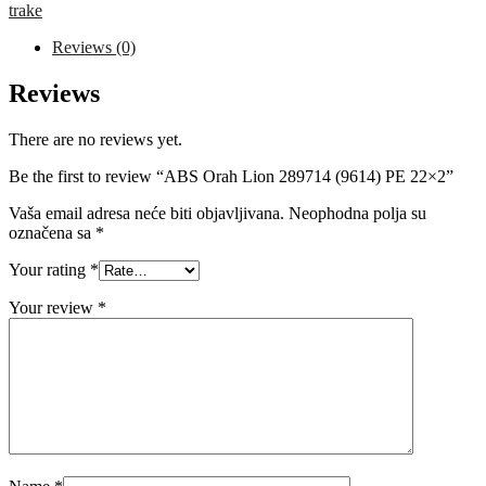
(9614)
trake
PE
22x2
Reviews (0)
quantity
Reviews
There are no reviews yet.
Be the first to review “ABS Orah Lion 289714 (9614) PE 22×2”
Vaša email adresa neće biti objavljivana.
Neophodna polja su
označena sa
*
Your rating
*
Your review
*