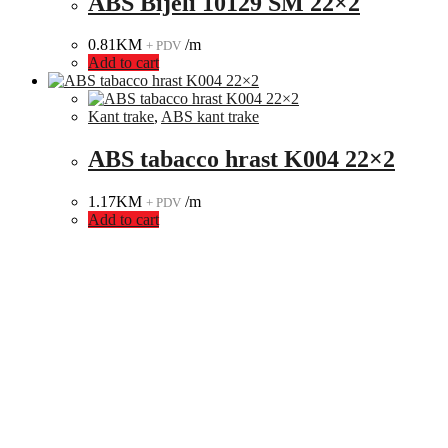
ABS Bijeli 10129 SM 22×2
0.81
KM
/m
+ PDV
Add to cart
Kant trake
,
ABS kant trake
ABS tabacco hrast K004 22×2
1.17
KM
/m
+ PDV
Add to cart