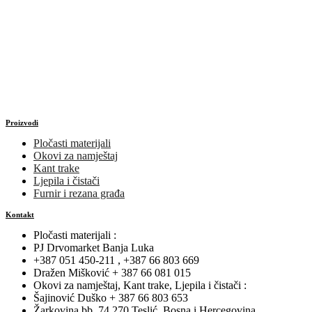
Proizvodi
Pločasti materijali
Okovi za namještaj
Kant trake
Ljepila i čistači
Furnir i rezana građa
Kontakt
Pločasti materijali :
PJ Drvomarket Banja Luka
+387 051 450-211 , +387 66 803 669
Dražen Mišković + 387 66 081 015
Okovi za namještaj, Kant trake, Ljepila i čistači :
Šajinović Duško + 387 66 803 653
Žarkovina bb, 74 270 Teslić, Bosna i Hercegovina