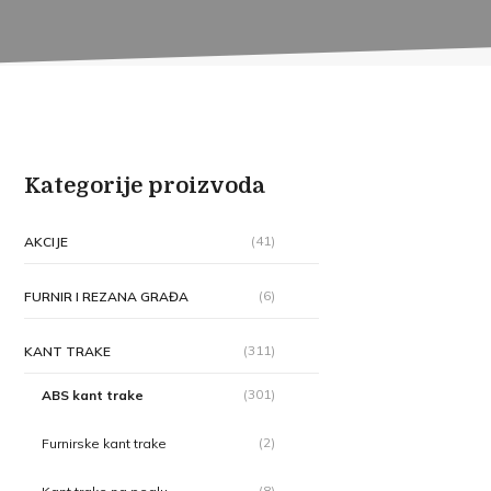
Kategorije proizvoda
(41)
AKCIJE
(6)
FURNIR I REZANA GRAĐA
(311)
KANT TRAKE
(301)
ABS kant trake
(2)
Furnirske kant trake
(8)