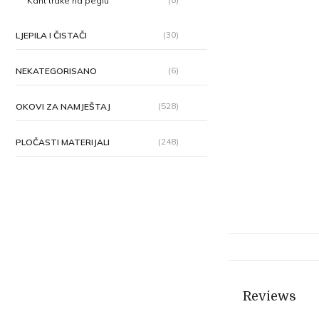
Kant trake na peglu
(30)
LJEPILA I ČISTAČI
(6)
NEKATEGORISANO
(528)
OKOVI ZA NAMJEŠTAJ
(248)
PLOČASTI MATERIJALI
Reviews