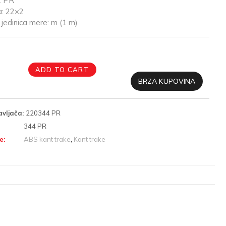
: PR
a: 22×2
jedinica mere: m (1 m)
ADD TO CART
BRZA KUPOVINA
avljača:
220344 PR
344 PR
e:
ABS kant trake
,
Kant trake