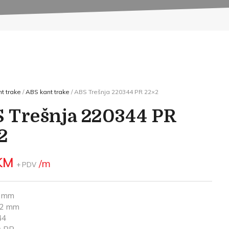
t trake
/
ABS kant trake
/ ABS Trešnja 220344 PR 22×2
 Trešnja 220344 PR
2
KM
/m
+ PDV
2 mm
: 2 mm
44