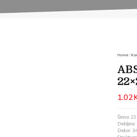
Home
/
Kan
ABS
22×
1.02
Širina: 2
Debljina
Dekor: 3