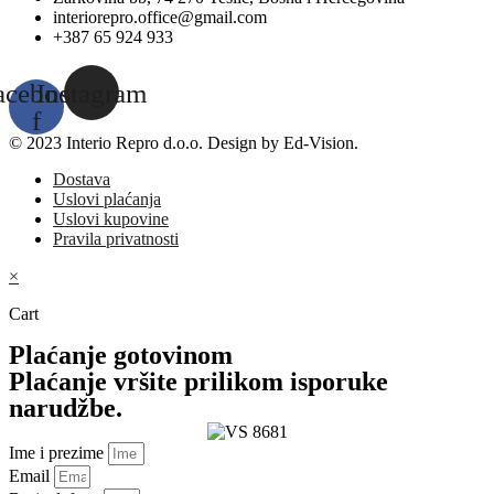
interiorepro.office@gmail.com
+387 65 924 933
acebook-
Instagram
f
© 2023 Interio Repro d.o.o. Design by Ed-Vision.
Dostava
Uslovi plaćanja
Uslovi kupovine
Pravila privatnosti
×
Cart
Plaćanje gotovinom
Plaćanje vršite prilikom isporuke
narudžbe.
Ime i prezime
Email