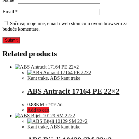
Name
*
Email
*
Sačuvaj moje ime, email i web stranicu u ovom browseru za
buduće komentare.
Related products
Kant trake
,
ABS kant trake
ABS Antracit 17164 PE 22×2
0.88
KM
/m
+ PDV
Add to cart
Kant trake
,
ABS kant trake