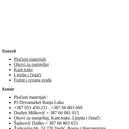
Proizvodi
Pločasti materijali
Okovi za namještaj
Kant trake
Ljepila i čistači
Furnir i rezana građa
Kontakt
Pločasti materijali :
PJ Drvomarket Banja Luka
+387 051 450-211 , +387 66 803 669
Dražen Mišković + 387 66 081 015
Okovi za namještaj, Kant trake, Ljepila i čistači :
Šajinović Duško + 387 66 803 653
Žarkovina bb, 74 270 Teslić, Bosna i Hercegovina