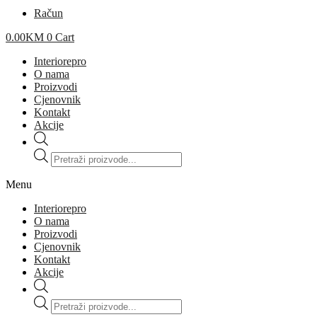
Račun
0.00
KM
0
Cart
Interiorepro
O nama
Proizvodi
Cjenovnik
Kontakt
Akcije
Products
search
Menu
Interiorepro
O nama
Proizvodi
Cjenovnik
Kontakt
Akcije
Products
search