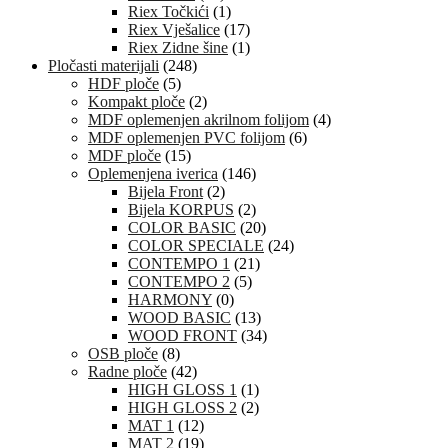
Riex Točkići
(1)
Riex Vješalice
(17)
Riex Zidne šine
(1)
Pločasti materijali
(248)
HDF ploče
(5)
Kompakt ploče
(2)
MDF oplemenjen akrilnom folijom
(4)
MDF oplemenjen PVC folijom
(6)
MDF ploče
(15)
Oplemenjena iverica
(146)
Bijela Front
(2)
Bijela KORPUS
(2)
COLOR BASIC
(20)
COLOR SPECIALE
(24)
CONTEMPO 1
(21)
CONTEMPO 2
(5)
HARMONY
(0)
WOOD BASIC
(13)
WOOD FRONT
(34)
OSB ploče
(8)
Radne ploče
(42)
HIGH GLOSS 1
(1)
HIGH GLOSS 2
(2)
MAT 1
(12)
MAT 2
(19)