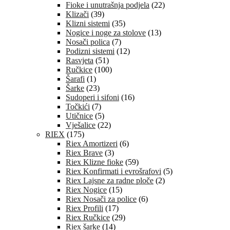
Fioke i unutrašnja podjela
(22)
Klizači
(39)
Klizni sistemi
(35)
Nogice i noge za stolove
(13)
Nosači polica
(7)
Podizni sistemi
(12)
Rasvjeta
(51)
Ručkice
(100)
Šarafi
(1)
Šarke
(23)
Sudoperi i sifoni
(16)
Točkići
(7)
Utičnice
(5)
Vješalice
(22)
RIEX
(175)
Riex Amortizeri
(6)
Riex Brave
(3)
Riex Klizne fioke
(59)
Riex Konfirmati i evrošrafovi
(5)
Riex Lajsne za radne ploče
(2)
Riex Nogice
(15)
Riex Nosači za police
(6)
Riex Profili
(17)
Riex Ručkice
(29)
Riex šarke
(14)