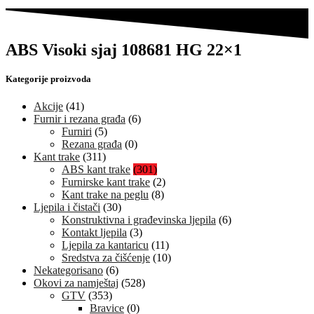
ABS Visoki sjaj 108681 HG 22×1
Kategorije proizvoda
Akcije
(41)
Furnir i rezana građa
(6)
Furniri
(5)
Rezana građa
(0)
Kant trake
(311)
ABS kant trake
(301)
Furnirske kant trake
(2)
Kant trake na peglu
(8)
Ljepila i čistači
(30)
Konstruktivna i građevinska ljepila
(6)
Kontakt ljepila
(3)
Ljepila za kantaricu
(11)
Sredstva za čišćenje
(10)
Nekategorisano
(6)
Okovi za namještaj
(528)
GTV
(353)
Bravice
(0)