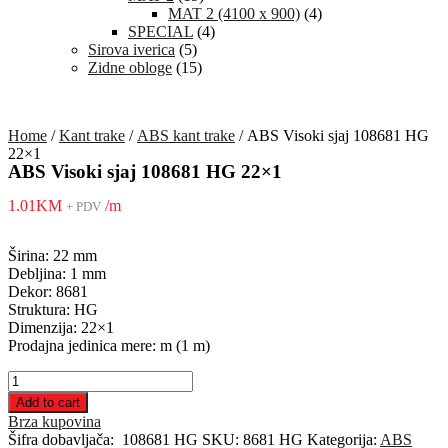
MAT 2 (4100 x 900)
(4)
SPECIAL
(4)
Sirova iverica
(5)
Zidne obloge
(15)
Home
/
Kant trake
/
ABS kant trake
/ ABS Visoki sjaj 108681 HG
22×1
ABS Visoki sjaj 108681 HG 22×1
1.01
KM
/m
+ PDV
Širina: 22 mm
Debljina: 1 mm
Dekor: 8681
Struktura: HG
Dimenzija: 22×1
Prodajna jedinica mere: m (1 m)
ABS
Visoki
Add to cart
sjaj
Brza kupovina
108681
Šifra dobavljača:
108681 HG
SKU:
8681 HG
Kategorija:
ABS