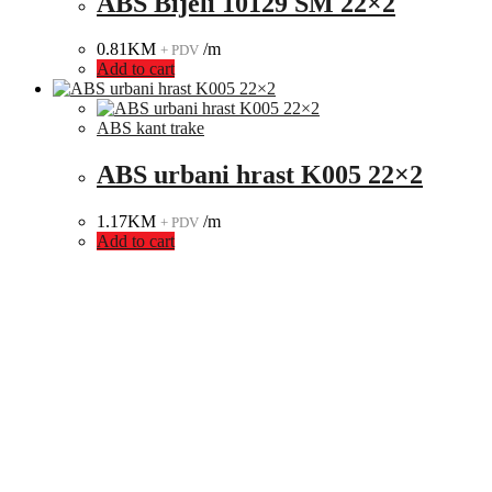
ABS Bijeli 10129 SM 22×2
0.81
KM
/m
+ PDV
Add to cart
ABS kant trake
ABS urbani hrast K005 22×2
1.17
KM
/m
+ PDV
Add to cart