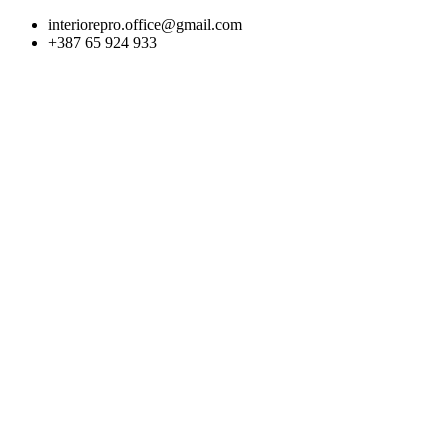
Skip
interiorepro.office@gmail.com
to
+387 65 924 933
content