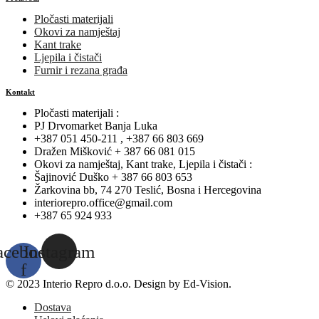
Pločasti materijali
Okovi za namještaj
Kant trake
Ljepila i čistači
Furnir i rezana građa
Kontakt
Pločasti materijali :
PJ Drvomarket Banja Luka
+387 051 450-211 , +387 66 803 669
Dražen Mišković + 387 66 081 015
Okovi za namještaj, Kant trake, Ljepila i čistači :
Šajinović Duško + 387 66 803 653
Žarkovina bb, 74 270 Teslić, Bosna i Hercegovina
interiorepro.office@gmail.com
+387 65 924 933
acebook-
Instagram
f
© 2023 Interio Repro d.o.o. Design by Ed-Vision.
Dostava