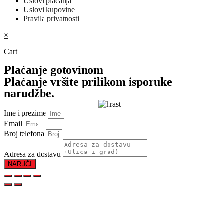
Uslovi plaćanja
Uslovi kupovine
Pravila privatnosti
×
Cart
Plaćanje gotovinom
Plaćanje vršite prilikom isporuke
narudžbe.
Ime i prezime
Email
Broj telefona
Adresa za dostavu
NARUČI