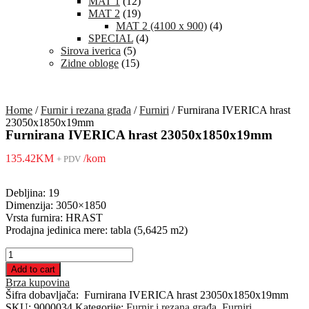
MAT 1
(12)
MAT 2
(19)
MAT 2 (4100 x 900)
(4)
SPECIAL
(4)
Sirova iverica
(5)
Zidne obloge
(15)
Home
/
Furnir i rezana građa
/
Furniri
/ Furnirana IVERICA hrast
23050x1850x19mm
Furnirana IVERICA hrast 23050x1850x19mm
135.42
KM
/kom
+ PDV
Debljina: 19
Dimenzija: 3050×1850
Vrsta furnira: HRAST
Prodajna jedinica mere: tabla (5,6425 m2)
Furnirana
IVERICA
Add to cart
hrast
Brza kupovina
23050x1850x19mm
Šifra dobavljača:
Furnirana IVERICA hrast 23050x1850x19mm
quantity
SKU:
9000034
Kategorije:
Furnir i rezana građa
,
Furniri