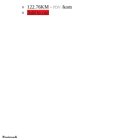
122.76
KM
/kom
+ PDV
Add to cart
Proizvodi