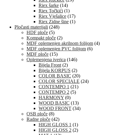
Riex šarke
(14)
Riex Točkići
(1)
Riex Vješalice
(17)
Riex Zidne šine
(1)
Pločasti materijali
(248)
HDF ploče
(5)
Kompakt ploče
(2)
MDF oplemenjen akrilnom folijom
(4)
MDF oplemenjen PVC folijom
(6)
MDF ploče
(15)
Oplemenjena iverica
(146)
Bijela Front
(2)
Bijela KORPUS
(2)
COLOR BASIC
(20)
COLOR SPECIALE
(24)
CONTEMPO 1
(21)
CONTEMPO 2
(5)
HARMONY
(0)
WOOD BASIC
(13)
WOOD FRONT
(34)
OSB ploče
(8)
Radne ploče
(42)
HIGH GLOSS 1
(1)
HIGH GLOSS 2
(2)