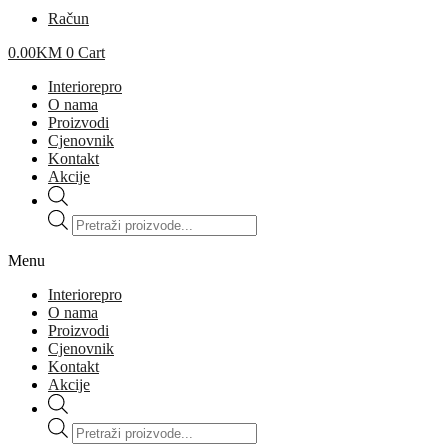
Račun
0.00
KM
0
Cart
Interiorepro
O nama
Proizvodi
Cjenovnik
Kontakt
Akcije
Products
search
Menu
Interiorepro
O nama
Proizvodi
Cjenovnik
Kontakt
Akcije
Products
search