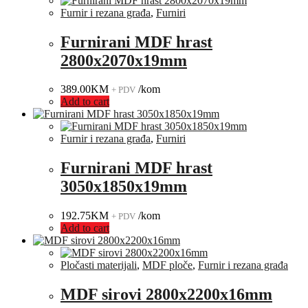
Furnir i rezana građa
,
Furniri
Furnirani MDF hrast
2800x2070x19mm
389.00
KM
/kom
+ PDV
Add to cart
Furnir i rezana građa
,
Furniri
Furnirani MDF hrast
3050x1850x19mm
192.75
KM
/kom
+ PDV
Add to cart
Pločasti materijali
,
MDF ploče
,
Furnir i rezana građa
MDF sirovi 2800x2200x16mm