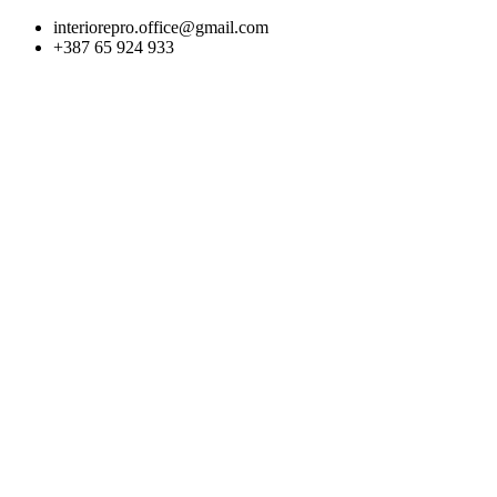
Skip
interiorepro.office@gmail.com
to
+387 65 924 933
content