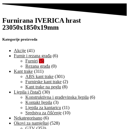
Furnirana IVERICA hrast
23050x1850x19mm
Kategorije proizvoda
Akcije
(41)
Furnir i rezana građa
(6)
Furniri
(5)
Rezana građa
(0)
Kant trake
(311)
ABS kant trake
(301)
Furnirske kant trake
(2)
Kant trake na peglu
(8)
Ljepila i čistači
(30)
Konstruktivna i građevinska ljepila
(6)
Kontakt ljepila
(3)
Ljepila za kantaricu
(11)
Sredstva za čišćenje
(10)
Nekategorisano
(6)
Okovi za namještaj
(528)
GTV
(353)