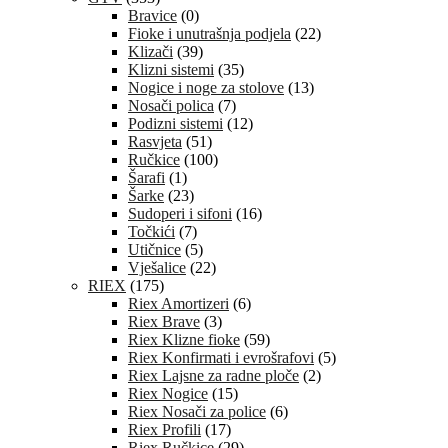
Bravice
(0)
Fioke i unutrašnja podjela
(22)
Klizači
(39)
Klizni sistemi
(35)
Nogice i noge za stolove
(13)
Nosači polica
(7)
Podizni sistemi
(12)
Rasvjeta
(51)
Ručkice
(100)
Šarafi
(1)
Šarke
(23)
Sudoperi i sifoni
(16)
Točkići
(7)
Utičnice
(5)
Vješalice
(22)
RIEX
(175)
Riex Amortizeri
(6)
Riex Brave
(3)
Riex Klizne fioke
(59)
Riex Konfirmati i evrošrafovi
(5)
Riex Lajsne za radne ploče
(2)
Riex Nogice
(15)
Riex Nosači za police
(6)
Riex Profili
(17)
Riex Ručkice
(29)