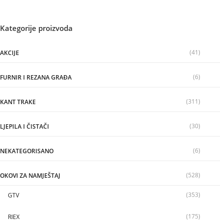
Kategorije proizvoda
(41)
AKCIJE
(6)
FURNIR I REZANA GRAĐA
(311)
KANT TRAKE
(30)
LJEPILA I ČISTAČI
(6)
NEKATEGORISANO
(528)
OKOVI ZA NAMJEŠTAJ
(353)
GTV
(175)
RIEX