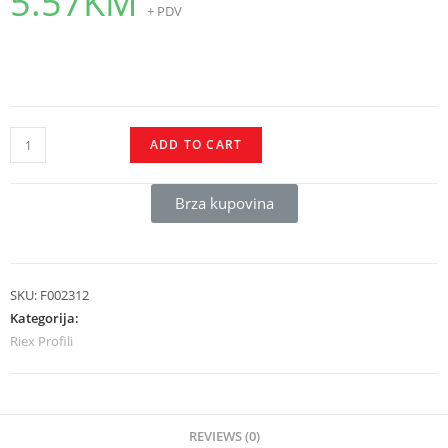
5.57
KM
+ PDV
ADD TO CART
Brza kupovina
SKU:
F002312
Kategorija:
Riex Profili
REVIEWS (0)