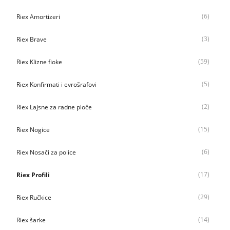
(6)
Riex Amortizeri
(3)
Riex Brave
(59)
Riex Klizne fioke
(5)
Riex Konfirmati i evrošrafovi
(2)
Riex Lajsne za radne ploče
(15)
Riex Nogice
(6)
Riex Nosači za police
(17)
Riex Profili
(29)
Riex Ručkice
(14)
Riex šarke