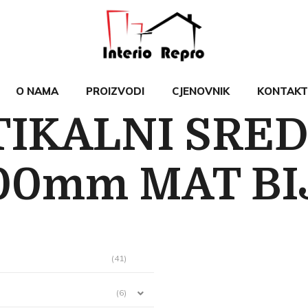
O NAMA
PROIZVODI
CJENOVNIK
KONTAKT
TIKALNI SRED
900mm MAT BI
(41)
(6)