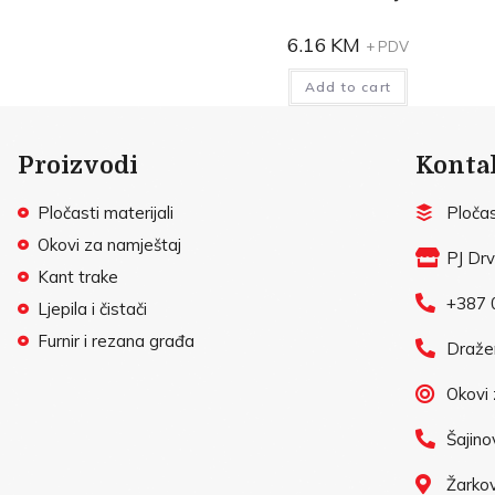
6.16
KM
+ PDV
Add to cart
Proizvodi
Konta
Pločasti materijali
Pločast
Okovi za namještaj
PJ Dr
Kant trake
+387 
Ljepila i čistači
Furnir i rezana građa
Draže
Okovi z
Šajino
Žarkov