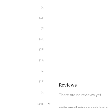
(2)
(15)
(6)
(17)
(29)
(14)
(1)
(17)
Reviews
(1)
There are no reviews yet.
(248)
Vaša email adresa neće biti ob