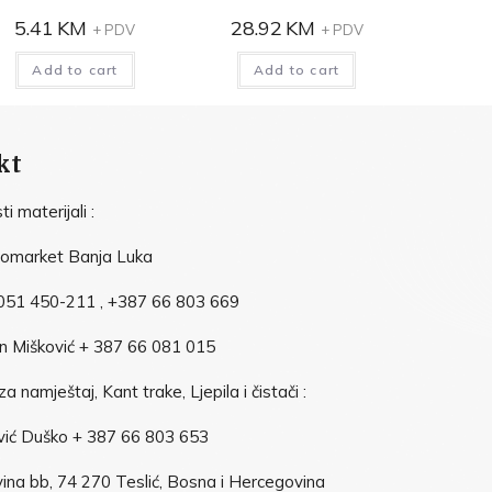
5.41
KM
28.92
KM
+ PDV
+ PDV
Add to cart
Add to cart
kt
i materijali :
vomarket Banja Luka
051 450-211 , +387 66 803 669
n Mišković + 387 66 081 015
a namještaj, Kant trake, Ljepila i čistači :
vić Duško + 387 66 803 653
ina bb, 74 270 Teslić, Bosna i Hercegovina