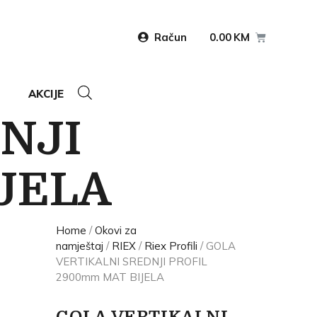
Račun
0.00
KM
AKCIJE
NJI
JELA
Home
/
Okovi za
namještaj
/
RIEX
/
Riex Profili
/ GOLA
VERTIKALNI SREDNJI PROFIL
2900mm MAT BIJELA