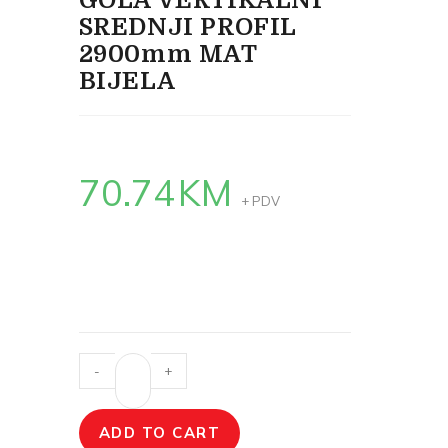
GOLA VERTIKALNI
SREDNJI PROFIL
2900mm MAT
BIJELA
70.74
KM
+ PDV
-
+
ADD TO CART