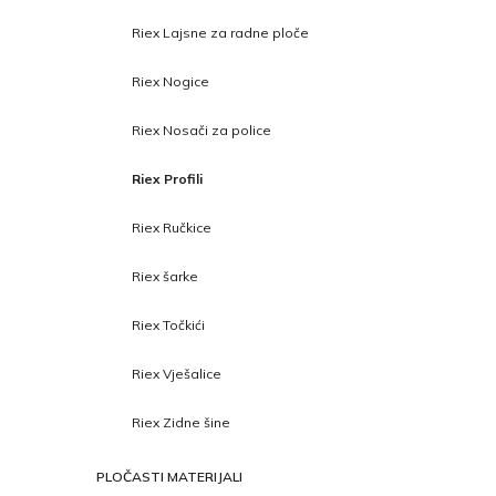
Riex Lajsne za radne ploče
Riex Nogice
Riex Nosači za police
Riex Profili
Riex Ručkice
Riex šarke
Riex Točkići
Riex Vješalice
Riex Zidne šine
PLOČASTI MATERIJALI