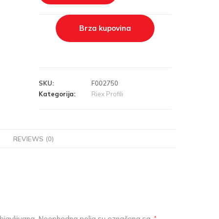
Brza kupovina
SKU:
F002750
Kategorija:
Riex Profili
REVIEWS (0)
javljivana.
Neophodna polja su označena sa
*