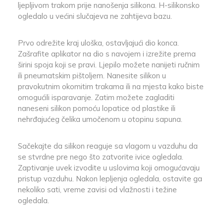
ljepljivom trakom prije nanošenja silikona. H-silikonsko
ogledalo u većini slučajeva ne zahtijeva bazu.
Prvo odrežite kraj uloška, ​​ostavljajući dio konca.
Zašrafite aplikator na dio s navojem i izrežite prema
širini spoja koji se pravi. Ljepilo možete nanijeti ručnim
ili pneumatskim pištoljem. Nanesite silikon u
pravokutnim okomitim trakama ili na mjesta kako biste
omogućili isparavanje. Zatim možete zagladiti
naneseni silikon pomoću lopatice od plastike ili
nehrđajućeg čelika umočenom u otopinu sapuna.
Sačekajte da silikon reaguje sa vlagom u vazduhu da
se stvrdne pre nego što zatvorite ivice ogledala.
Zaptivanje uvek izvodite u uslovima koji omogućavaju
pristup vazduhu. Nakon lepljenja ogledala, ostavite ga
nekoliko sati, vreme zavisi od vlažnosti i težine
ogledala.