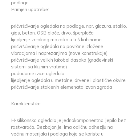
podloge.
Primjeri upotrebe:
pričvršćivanje ogledala na podloge, npr. glazura, staklo,
gips, beton, OSB ploče, drvo, šperploča
lijepljenje zrcalnog mozaika u tuš kabinama
pričvršćivanje ogledala na površine izložene
vibracijama i naprezanjima (nove konstrukcije)
pričvršćivanje velikih lakobel dasaka (građevinski
sistemi sa kliznim vratima)
podudarne ivice ogledala
lijepljenje ogledala u metalne, drvene i plastične okvire
pričvršćivanje staklenih elemenata izvan zgrada
Karakteristike:
H-silikonsko ogledalo je jednokomponentno ljepilo bez
rastvarača. Bezbojan je. Ima odličnu adheziju na
većinu materijala i podloga koje se koriste u