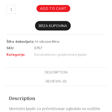
ADD TO CART
BRZA KUPOVINA
Šifra dobavljača:
H-silicone Miror
SKU:
0757
Kategorija:
Konstruktivna i građevinska ljepila
DESCRIPTION
REVIEWS (0)
Description
Montažni ljepilo za pričvršćivanje ogledala na različite