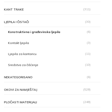
(311)
KANT TRAKE
(30)
LJEPILA I ČISTAČI
(6)
Konstruktivna i građevinska ljepila
(3)
Kontakt ljepila
(11)
Ljepila za kantaricu
(10)
Sredstva za čišćenje
(6)
NEKATEGORISANO
(528)
OKOVI ZA NAMJEŠTAJ
(248)
PLOČASTI MATERIJALI