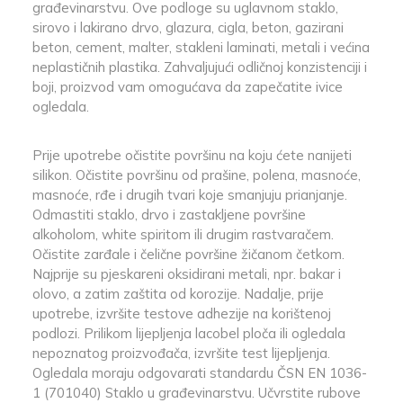
građevinarstvu. Ove podloge su uglavnom staklo,
sirovo i lakirano drvo, glazura, cigla, beton, gazirani
beton, cement, malter, stakleni laminati, metali i većina
neplastičnih plastika. Zahvaljujući odličnoj konzistenciji i
boji, proizvod vam omogućava da zapečatite ivice
ogledala.
Prije upotrebe očistite površinu na koju ćete nanijeti
silikon. Očistite površinu od prašine, polena, masnoće,
masnoće, rđe i drugih tvari koje smanjuju prianjanje.
Odmastiti staklo, drvo i zastakljene površine
alkoholom, white spiritom ili drugim rastvaračem.
Očistite zarđale i čelične površine žičanom četkom.
Najprije su pjeskareni oksidirani metali, npr. bakar i
olovo, a zatim zaštita od korozije. Nadalje, prije
upotrebe, izvršite testove adhezije na korištenoj
podlozi. Prilikom lijepljenja lacobel ploča ili ogledala
nepoznatog proizvođača, izvršite test lijepljenja.
Ogledala moraju odgovarati standardu ČSN EN 1036-
1 (701040) Staklo u građevinarstvu. Učvrstite rubove