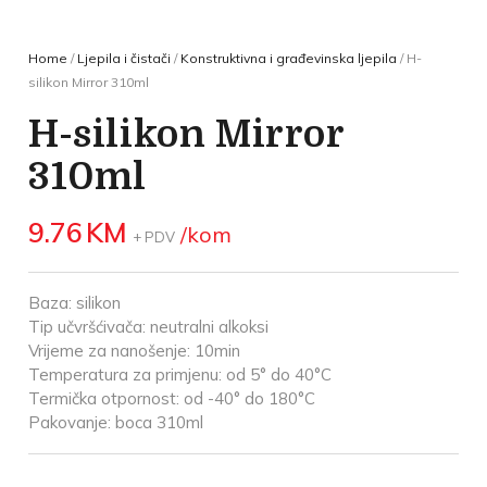
Home
/
Ljepila i čistači
/
Konstruktivna i građevinska ljepila
/ H-
silikon Mirror 310ml
H-silikon Mirror
310ml
9.76
KM
/kom
+ PDV
Baza: silikon
Tip učvršćivača: neutralni alkoksi
Vrijeme za nanošenje: 10min
Temperatura za primjenu: od 5° do 40°C
Termička otpornost: od -40° do 180°C
Pakovanje: boca 310ml