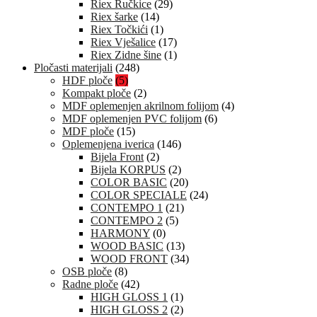
Riex Ručkice
(29)
Riex šarke
(14)
Riex Točkići
(1)
Riex Vješalice
(17)
Riex Zidne šine
(1)
Pločasti materijali
(248)
HDF ploče
(5)
Kompakt ploče
(2)
MDF oplemenjen akrilnom folijom
(4)
MDF oplemenjen PVC folijom
(6)
MDF ploče
(15)
Oplemenjena iverica
(146)
Bijela Front
(2)
Bijela KORPUS
(2)
COLOR BASIC
(20)
COLOR SPECIALE
(24)
CONTEMPO 1
(21)
CONTEMPO 2
(5)
HARMONY
(0)
WOOD BASIC
(13)
WOOD FRONT
(34)
OSB ploče
(8)
Radne ploče
(42)
HIGH GLOSS 1
(1)
HIGH GLOSS 2
(2)