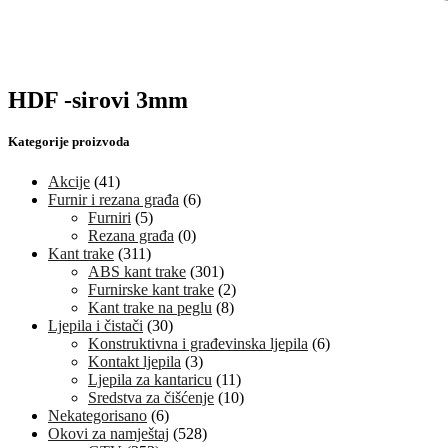
HDF -sirovi 3mm
Kategorije proizvoda
Akcije
(41)
Furnir i rezana građa
(6)
Furniri
(5)
Rezana građa
(0)
Kant trake
(311)
ABS kant trake
(301)
Furnirske kant trake
(2)
Kant trake na peglu
(8)
Ljepila i čistači
(30)
Konstruktivna i građevinska ljepila
(6)
Kontakt ljepila
(3)
Ljepila za kantaricu
(11)
Sredstva za čišćenje
(10)
Nekategorisano
(6)
Okovi za namještaj
(528)