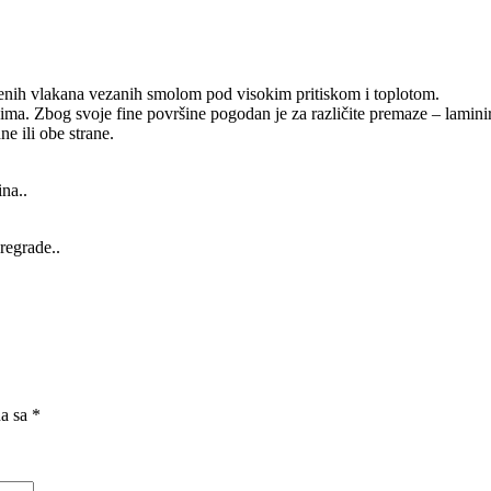
venih vlakana vezanih smolom pod visokim pritiskom i toplotom.
a. Zbog svoje fine površine pogodan je za različite premaze – laminiran
ne ili obe strane.
na..
regrade..
na sa
*