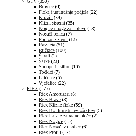
GTV
(353)
Bravice
(0)
Fioke i unutrašnja podjela
(22)
Klizači
(39)
Klizni sistemi
(35)
Nogice i noge za stolove
(13)
Nosači polica
(7)
Podizni sistemi
(12)
Rasvjeta
(51)
Ručkice
(100)
Šarafi
(1)
Šarke
(23)
Sudoperi i sifoni
(16)
Točkići
(7)
Utičnice
(5)
Vješalice
(22)
RIEX
(175)
Riex Amortizeri
(6)
Riex Brave
(3)
Riex Klizne fioke
(59)
Riex Konfirmati i evrošrafovi
(5)
Riex Lajsne za radne ploče
(2)
Riex Nogice
(15)
Riex Nosači za police
(6)
Riex Profili
(17)