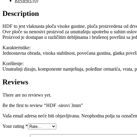
Reviews (0)
Description
HDF to jest vlaknasta ploča visoke gustine, ploča proizvedena od dr
Ove ploče su nenosivi proizvod za unutrašnju upotrebu u suhim uslovim
Proizvod je dostupan u različitim debljinama i brušenoj površini sa jed
Karakteristike:
Jednostavna obrada, visoka stabilnost, povećana gustina, glatka površi
Korištenje:
Unutrašnji dizajn, komponente namještaja, poleđine ormarića, vrata, p
Reviews
There are no reviews yet.
Be the first to review “HDF -sirovi 3mm”
Vaša email adresa neće biti objavljivana.
Neophodna polja su označe
Your rating
*