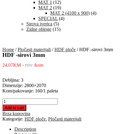
MAT 1
(12)
MAT 2
(19)
MAT 2 (4100 x 900)
(4)
SPECIAL
(4)
Sirova iverica
(5)
Zidne obloge
(15)
Home
/
Pločasti materijali
/
HDF ploče
/ HDF -sirovi 3mm
HDF -sirovi 3mm
24.07
KM
/kom
+ PDV
Debljina: 3
Dimenzije: 2800×2070
Kom/pakovanje: 160/1 paleta
HDF
-
Add to cart
sirovi
Brza kupovina
3mm
Kategorije:
HDF ploče
,
Pločasti materijali
quantity
Description