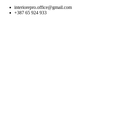
Skip
interiorepro.office@gmail.com
to
+387 65 924 933
content