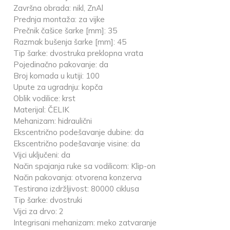
Završna obrada: nikl, ZnAl
Prednja montaža: za vijke
Prečnik čašice šarke [mm]: 35
Razmak bušenja šarke [mm]: 45
Tip šarke: dvostruka preklopna vrata
Pojedinačno pakovanje: da
Broj komada u kutiji: 100
Upute za ugradnju: kopča
Oblik vodilice: krst
Materijal: ČELIK
Mehanizam: hidraulični
Ekscentrično podešavanje dubine: da
Ekscentrično podešavanje visine: da
Vijci uključeni: da
Način spajanja ruke sa vodilicom: Klip-on
Način pakovanja: otvorena konzerva
Testirana izdržljivost: 80000 ciklusa
Tip šarke: dvostruki
Vijci za drvo: 2
Integrisani mehanizam: meko zatvaranje