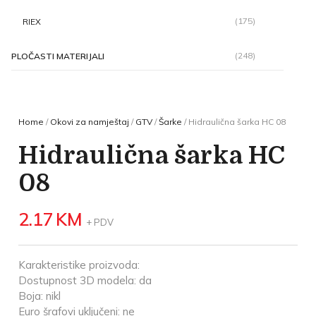
(175)
RIEX
(248)
PLOČASTI MATERIJALI
Home
/
Okovi za namještaj
/
GTV
/
Šarke
/ Hidraulična šarka HC 08
Hidraulična šarka HC
08
2.17
KM
+ PDV
Karakteristike proizvoda:
Dostupnost 3D modela: da
Boja: nikl
Euro šrafovi uključeni: ne