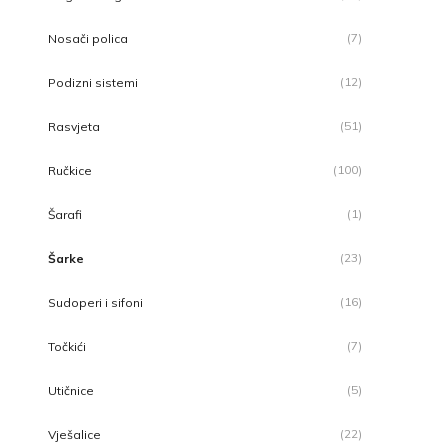
(7)
Nosači polica
(12)
Podizni sistemi
(51)
Rasvjeta
(100)
Ručkice
(1)
Šarafi
(23)
Šarke
(16)
Sudoperi i sifoni
(7)
Točkići
(5)
Utičnice
(22)
Vješalice