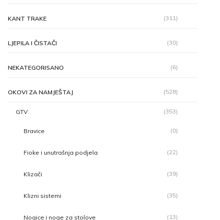
(311)
KANT TRAKE
(30)
LJEPILA I ČISTAČI
(6)
NEKATEGORISANO
(528)
OKOVI ZA NAMJEŠTAJ
(353)
GTV
(0)
Bravice
(22)
Fioke i unutrašnja podjela
(39)
Klizači
(35)
Klizni sistemi
(13)
Nogice i noge za stolove