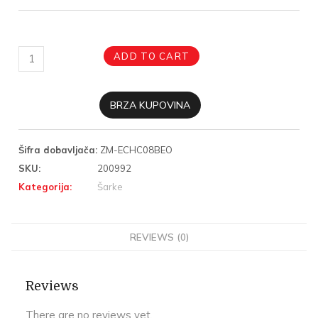
ADD TO CART
BRZA KUPOVINA
Šifra dobavljača:
ZM-ECHC08BEO
SKU:
200992
Kategorija:
Šarke
REVIEWS (0)
Reviews
There are no reviews yet.