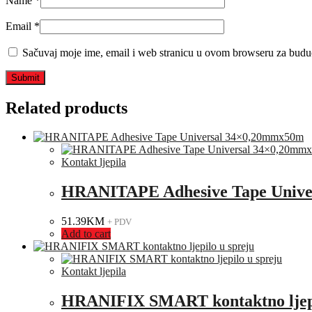
Name
*
Email
*
Sačuvaj moje ime, email i web stranicu u ovom browseru za budu
Related products
Kontakt ljepila
HRANITAPE Adhesive Tape Unive
51.39
KM
+ PDV
Add to cart
Kontakt ljepila
HRANIFIX SMART kontaktno ljepi