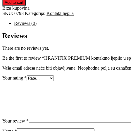
PREMIUM
Add to cart
kontaktno
Brza kupovina
ljepilo
SKU:
0798
Kategorija:
Kontakt ljepila
u
spreju
Reviews (0)
quantity
Reviews
There are no reviews yet.
Be the first to review “HRANIFIX PREMIUM kontaktno ljepilo u sp
Vaša email adresa neće biti objavljivana.
Neophodna polja su označe
Your rating
*
Your review
*