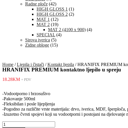
Radne ploče
(42)
HIGH GLOSS 1
(1)
HIGH GLOSS 2
(2)
MAT 1
(12)
MAT 2
(19)
MAT 2 (4100 x 900)
(4)
SPECIAL
(4)
Sirova iverica
(5)
Zidne obloge
(15)
Home
/
Ljepila i čistači
/
Kontakt ljepila
/ HRANIFIX PREMIUM kontak
HRANIFIX PREMIUM kontaktno ljepilo u spreju
18.28
KM
+ PDV
-Vodootporno i brzosušivo
-Pakovanje 500ml
-Fleksibilan i posle lijepljenja
-Pogodno za različite vrste materijala: drvo, iverica, MDF, šperploča, 
-Izuzetno čvrsti spojevi koji su vodootporni i postojani na djelovanje
HRANIFIX