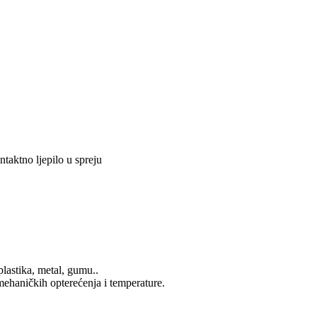
tno ljepilo u spreju
plastika, metal, gumu..
 mehaničkih opterećenja i temperature.