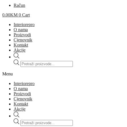
Račun
0.00
KM
0
Cart
Interiorepro
O nama
Proizvodi
Cjenovnik
Kontakt
Akcije
Products
search
Menu
Interiorepro
O nama
Proizvodi
Cjenovnik
Kontakt
Akcije
Products
search