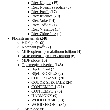
Riex Nogice
(15)
Riex Nosači za police
(6)
Riex Profili
(17)
Riex Ručkice
(29)
Riex šarke
(14)
Riex Točkići
(1)
Riex Vješalice
(17)
Riex Zidne šine
(1)
Pločasti materijali
(248)
HDF ploče
(5)
Kompakt ploče
(2)
MDF oplemenjen akrilnom folijom
(4)
MDF oplemenjen PVC folijom
(6)
MDF ploče
(15)
Oplemenjena iverica
(146)
Bijela Front
(2)
Bijela KORPUS
(2)
COLOR BASIC
(20)
COLOR SPECIALE
(24)
CONTEMPO 1
(21)
CONTEMPO 2
(5)
HARMONY
(0)
WOOD BASIC
(13)
WOOD FRONT
(34)
OSB ploče
(8)