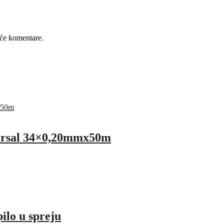
će komentare.
rsal 34×0,20mmx50m
lo u spreju