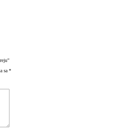
reju”
na sa
*