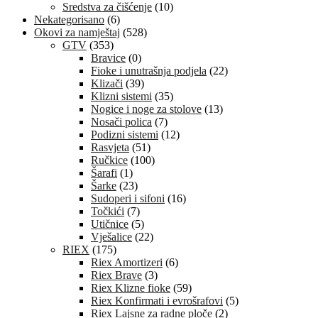
Sredstva za čišćenje
(10)
Nekategorisano
(6)
Okovi za namještaj
(528)
GTV
(353)
Bravice
(0)
Fioke i unutrašnja podjela
(22)
Klizači
(39)
Klizni sistemi
(35)
Nogice i noge za stolove
(13)
Nosači polica
(7)
Podizni sistemi
(12)
Rasvjeta
(51)
Ručkice
(100)
Šarafi
(1)
Šarke
(23)
Sudoperi i sifoni
(16)
Točkići
(7)
Utičnice
(5)
Vješalice
(22)
RIEX
(175)
Riex Amortizeri
(6)
Riex Brave
(3)
Riex Klizne fioke
(59)
Riex Konfirmati i evrošrafovi
(5)
Riex Lajsne za radne ploče
(2)