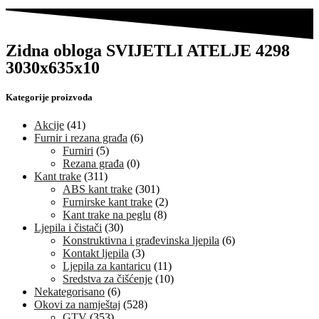
Zidna obloga SVIJETLI ATELJE 4298
3030x635x10
Kategorije proizvoda
Akcije
(41)
Furnir i rezana građa
(6)
Furniri
(5)
Rezana građa
(0)
Kant trake
(311)
ABS kant trake
(301)
Furnirske kant trake
(2)
Kant trake na peglu
(8)
Ljepila i čistači
(30)
Konstruktivna i građevinska ljepila
(6)
Kontakt ljepila
(3)
Ljepila za kantaricu
(11)
Sredstva za čišćenje
(10)
Nekategorisano
(6)
Okovi za namještaj
(528)
GTV
(353)