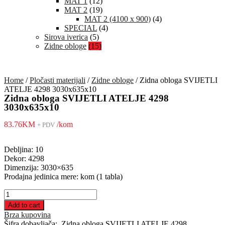
MAT 1
(12)
MAT 2
(19)
MAT 2 (4100 x 900)
(4)
SPECIAL
(4)
Sirova iverica
(5)
Zidne obloge
(15)
Home
/
Pločasti materijali
/
Zidne obloge
/ Zidna obloga SVIJETLI
ATELJE 4298 3030x635x10
Zidna obloga SVIJETLI ATELJE 4298
3030x635x10
83.76
KM
/kom
+ PDV
Debljina: 10
Dekor: 4298
Dimenzija: 3030×635
Prodajna jedinica mere: kom (1 tabla)
Zidna
obloga
Add to cart
SVIJETLI
Brza kupovina
ATELJE
Šifra dobavljača:
Zidna obloga SVIJETLI ATELJE 4298