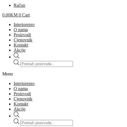
Račun
0.00
KM
0
Cart
Interiorepro
O nama
Proizvodi
Cjenovnik
Kontakt
Akcije
Products
search
Menu
Interiorepro
O nama
Proizvodi
Cjenovnik
Kontakt
Akcije
Products
search