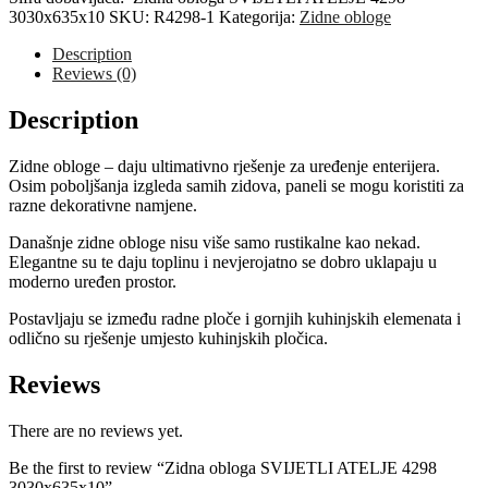
4298
3030x635x10
SKU:
R4298-1
Kategorija:
Zidne obloge
3030x635x10
quantity
Description
Reviews (0)
Description
Zidne obloge – daju ultimativno rješenje za uređenje enterijera.
Osim poboljšanja izgleda samih zidova, paneli se mogu koristiti za
razne dekorativne namjene.
Današnje zidne obloge nisu više samo rustikalne kao nekad.
Elegantne su te daju toplinu i nevjerojatno se dobro uklapaju u
moderno uređen prostor.
Postavljaju se između radne ploče i gornjih kuhinjskih elemenata i
odlično su rješenje umjesto kuhinjskih pločica.
Reviews
There are no reviews yet.
Be the first to review “Zidna obloga SVIJETLI ATELJE 4298
3030x635x10”