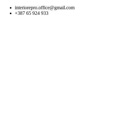
Skip
interiorepro.office@gmail.com
to
+387 65 924 933
content