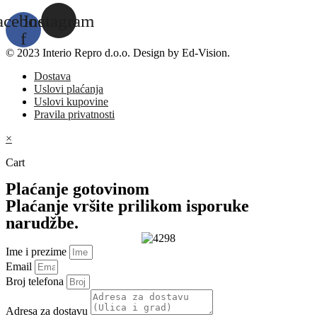
acebook-
Instagram
f
© 2023 Interio Repro d.o.o. Design by Ed-Vision.
Dostava
Uslovi plaćanja
Uslovi kupovine
Pravila privatnosti
×
Cart
Plaćanje gotovinom
Plaćanje vršite prilikom isporuke
narudžbe.
Ime i prezime
Email
Broj telefona
Adresa za dostavu