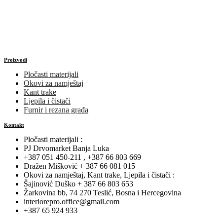
Proizvodi
Pločasti materijali
Okovi za namještaj
Kant trake
Ljepila i čistači
Furnir i rezana građa
Kontakt
Pločasti materijali :
PJ Drvomarket Banja Luka
+387 051 450-211 , +387 66 803 669
Dražen Mišković + 387 66 081 015
Okovi za namještaj, Kant trake, Ljepila i čistači :
Šajinović Duško + 387 66 803 653
Žarkovina bb, 74 270 Teslić, Bosna i Hercegovina
interiorepro.office@gmail.com
+387 65 924 933