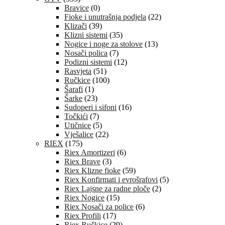
Bravice
(0)
Fioke i unutrašnja podjela
(22)
Klizači
(39)
Klizni sistemi
(35)
Nogice i noge za stolove
(13)
Nosači polica
(7)
Podizni sistemi
(12)
Rasvjeta
(51)
Ručkice
(100)
Šarafi
(1)
Šarke
(23)
Sudoperi i sifoni
(16)
Točkići
(7)
Utičnice
(5)
Vješalice
(22)
RIEX
(175)
Riex Amortizeri
(6)
Riex Brave
(3)
Riex Klizne fioke
(59)
Riex Konfirmati i evrošrafovi
(5)
Riex Lajsne za radne ploče
(2)
Riex Nogice
(15)
Riex Nosači za police
(6)
Riex Profili
(17)
Riex Ručkice
(29)