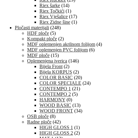
Riex šarke
(14)
Riex Točkići
(1)
Riex Vješalice
(17)
Riex Zidne šine
(1)
Pločasti materijali
(248)
HDF ploče
(5)
Kompakt ploče
(2)
MDF oplemenjen akrilnom folijom
(4)
MDF oplemenjen PVC folijom
(6)
MDF ploče
(15)
Oplemenjena iverica
(146)
Bijela Front
(2)
Bijela KORPUS
(2)
COLOR BASIC
(20)
COLOR SPECIALE
(24)
CONTEMPO 1
(21)
CONTEMPO 2
(5)
HARMONY
(0)
WOOD BASIC
(13)
WOOD FRONT
(34)
OSB ploče
(8)
Radne ploče
(42)
HIGH GLOSS 1
(1)
HIGH GLOSS 2
(2)