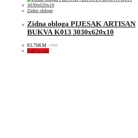
Zidne obloge
Zidna obloga PIJESAK ARTISAN
BUKVA K013 3030x620x10
83.76
KM
+ PDV
Add to cart