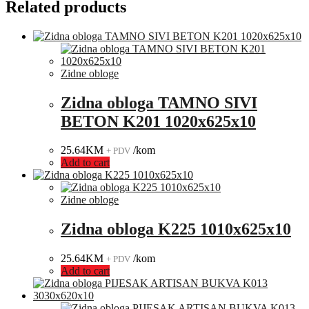
Related products
Zidne obloge
Zidna obloga TAMNO SIVI
BETON K201 1020x625x10
25.64
KM
/kom
+ PDV
Add to cart
Zidne obloge
Zidna obloga K225 1010x625x10
25.64
KM
/kom
+ PDV
Add to cart