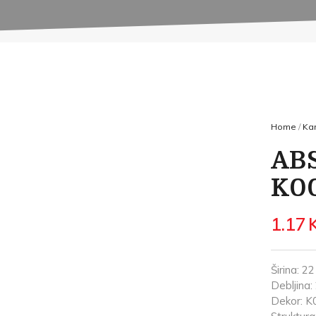
Home
/
Kan
ABS
K00
1.17
Širina: 2
Debljina
Dekor: K