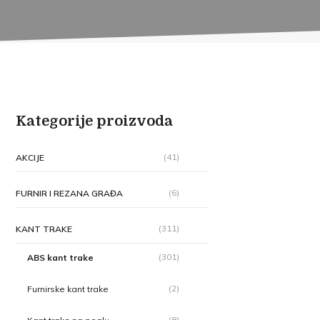
Kategorije proizvoda
(41)
AKCIJE
(6)
FURNIR I REZANA GRAĐA
(311)
KANT TRAKE
(301)
ABS kant trake
(2)
Furnirske kant trake
(8)