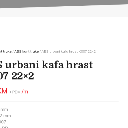
t trake
/
ABS kant trake
/ ABS urbani kafa hrast K007 22×2
 urbani kafa hrast
7 22×2
KM
/m
+ PDV
2 mm
: 2 mm
007