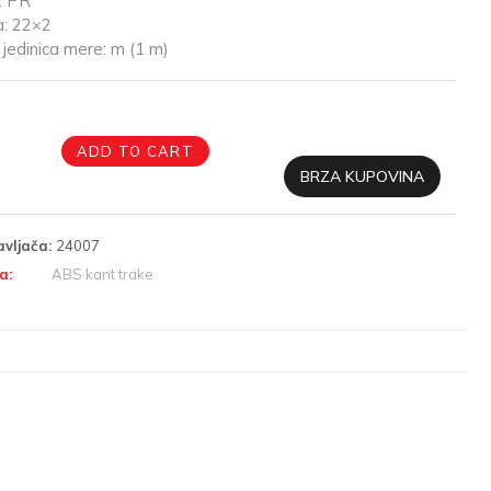
: PR
a: 22×2
jedinica mere: m (1 m)
ADD TO CART
BRZA KUPOVINA
avljača:
24007
a:
ABS kant trake