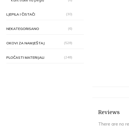
Kant trake na peglu
(30)
LJEPILA I ČISTAČI
(6)
NEKATEGORISANO
(528)
OKOVI ZA NAMJEŠTAJ
(248)
PLOČASTI MATERIJALI
Reviews
There are no r