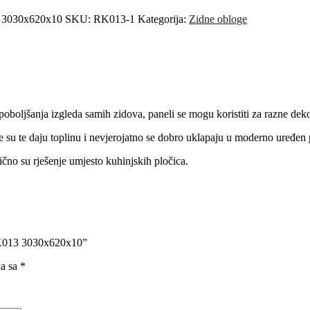
 3030x620x10
SKU:
RK013-1
Kategorija:
Zidne obloge
 poboljšanja izgleda samih zidova, paneli se mogu koristiti za razne dek
 su te daju toplinu i nevjerojatno se dobro uklapaju u moderno uređen 
ično su rješenje umjesto kuhinjskih pločica.
K013 3030x620x10”
na sa
*