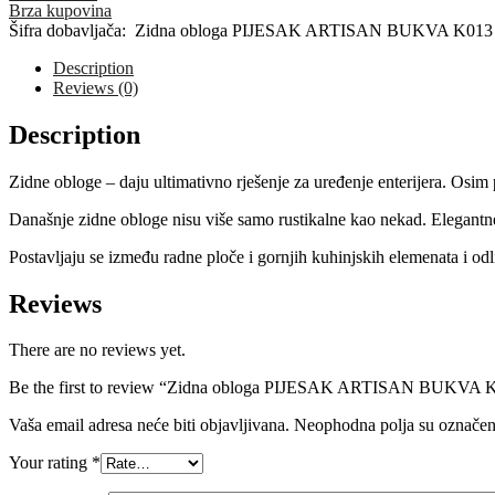
PIJESAK
Brza kupovina
ARTISAN
Šifra dobavljača:
Zidna obloga PIJESAK ARTISAN BUKVA K013
BUKVA
K013
Description
3030x620x10
Reviews (0)
quantity
Description
Zidne obloge – daju ultimativno rješenje za uređenje enterijera. Osim
Današnje zidne obloge nisu više samo rustikalne kao nekad. Elegantne
Postavljaju se između radne ploče i gornjih kuhinjskih elemenata i odl
Reviews
There are no reviews yet.
Be the first to review “Zidna obloga PIJESAK ARTISAN BUKVA 
Vaša email adresa neće biti objavljivana.
Neophodna polja su označe
Your rating
*