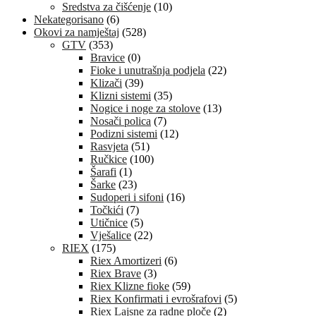
Sredstva za čišćenje
(10)
Nekategorisano
(6)
Okovi za namještaj
(528)
GTV
(353)
Bravice
(0)
Fioke i unutrašnja podjela
(22)
Klizači
(39)
Klizni sistemi
(35)
Nogice i noge za stolove
(13)
Nosači polica
(7)
Podizni sistemi
(12)
Rasvjeta
(51)
Ručkice
(100)
Šarafi
(1)
Šarke
(23)
Sudoperi i sifoni
(16)
Točkići
(7)
Utičnice
(5)
Vješalice
(22)
RIEX
(175)
Riex Amortizeri
(6)
Riex Brave
(3)
Riex Klizne fioke
(59)
Riex Konfirmati i evrošrafovi
(5)
Riex Lajsne za radne ploče
(2)