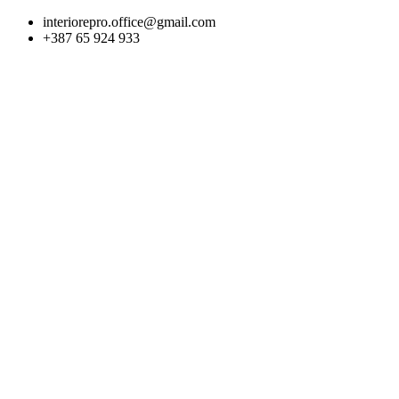
Skip
interiorepro.office@gmail.com
to
+387 65 924 933
content