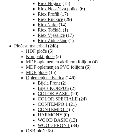
Riex Nogice
(15)
Riex Nosači za police
(6)
Riex Profili
(17)
Riex Ručkice
(29)
Riex šarke
(14)
Riex Točkići
(1)
Riex Vješalice
(17)
Riex Zidne šine
(1)
Pločasti materijali
(248)
HDF ploče
(5)
Kompakt ploče
(2)
MDF oplemenjen akrilnom folijom
(4)
MDF oplemenjen PVC folijom
(6)
MDF ploče
(15)
Oplemenjena iverica
(146)
Bijela Front
(2)
Bijela KORPUS
(2)
COLOR BASIC
(20)
COLOR SPECIALE
(24)
CONTEMPO 1
(21)
CONTEMPO 2
(5)
HARMONY
(0)
WOOD BASIC
(13)
WOOD FRONT
(34)
OSB ploče
(8)