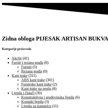
Zidna obloga PIJESAK ARTISAN BUKVA 
Kategorije proizvoda
Akcije
(41)
Furnir i rezana građa
(6)
Furniri
(5)
Rezana građa
(0)
Kant trake
(311)
ABS kant trake
(301)
Furnirske kant trake
(2)
Kant trake na peglu
(8)
Ljepila i čistači
(30)
Konstruktivna i građevinska ljepila
(6)
Kontakt ljepila
(3)
Ljepila za kantaricu
(11)