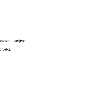
orativne namjene.
prostor.