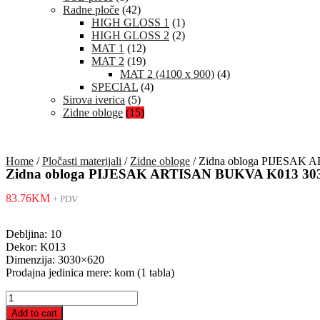
Radne ploče
(42)
HIGH GLOSS 1
(1)
HIGH GLOSS 2
(2)
MAT 1
(12)
MAT 2
(19)
MAT 2 (4100 x 900)
(4)
SPECIAL
(4)
Sirova iverica
(5)
Zidne obloge
(15)
Home
/
Pločasti materijali
/
Zidne obloge
/ Zidna obloga PIJESAK
Zidna obloga PIJESAK ARTISAN BUKVA K013 30
83.76
KM
+ PDV
Debljina: 10
Dekor: K013
Dimenzija: 3030×620
Prodajna jedinica mere: kom (1 tabla)
Zidna
obloga
Add to cart