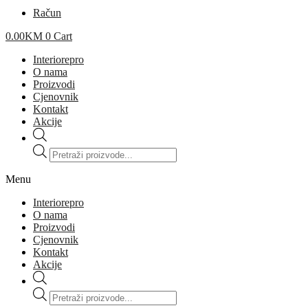
Račun
0.00
KM
0
Cart
Interiorepro
O nama
Proizvodi
Cjenovnik
Kontakt
Akcije
Products
search
Menu
Interiorepro
O nama
Proizvodi
Cjenovnik
Kontakt
Akcije
Products
search