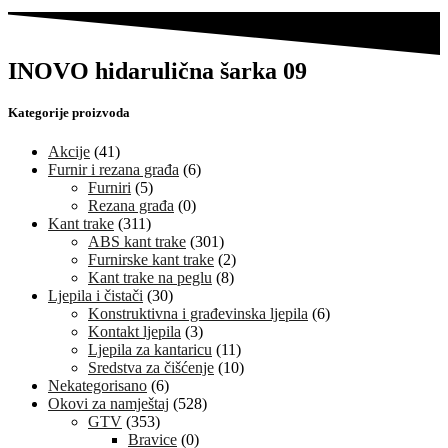
INOVO hidarulična šarka 09
Kategorije proizvoda
Akcije
(41)
Furnir i rezana građa
(6)
Furniri
(5)
Rezana građa
(0)
Kant trake
(311)
ABS kant trake
(301)
Furnirske kant trake
(2)
Kant trake na peglu
(8)
Ljepila i čistači
(30)
Konstruktivna i građevinska ljepila
(6)
Kontakt ljepila
(3)
Ljepila za kantaricu
(11)
Sredstva za čišćenje
(10)
Nekategorisano
(6)
Okovi za namještaj
(528)
GTV
(353)
Bravice
(0)