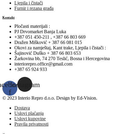
Ljepila i čistači
Furnir i rezana građa
Kontakt
Pločasti materijali :
PJ Drvomarket Banja Luka
+387 051 450-211 , +387 66 803 669
Dražen Mišković + 387 66 081 015
Okovi za namještaj, Kant trake, Ljepila i čistači :
Šajinović Duško + 387 66 803 653
Žarkovina bb, 74 270 Teslić, Bosna i Hercegovina
interiorepro.office@gmail.com
+387 65 924 933
acebook-
Instagram
f
© 2023 Interio Repro d.o.o. Design by Ed-Vision.
Dostava
Uslovi plaćanja
Uslovi kupovine
Pravila privatnosti