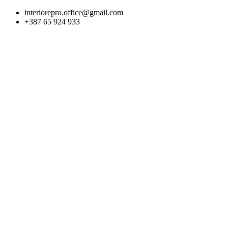
Skip
interiorepro.office@gmail.com
to
+387 65 924 933
content