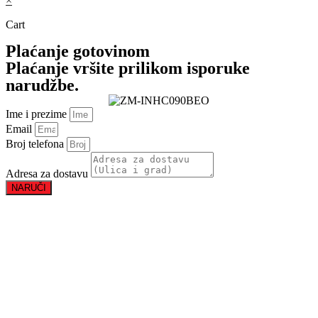
×
Cart
Plaćanje gotovinom
Plaćanje vršite prilikom isporuke
narudžbe.
Ime i prezime
Email
Broj telefona
Adresa za dostavu
NARUČI