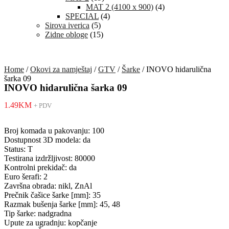
MAT 2 (4100 x 900)
(4)
SPECIAL
(4)
Sirova iverica
(5)
Zidne obloge
(15)
Home
/
Okovi za namještaj
/
GTV
/
Šarke
/ INOVO hidarulična
šarka 09
INOVO hidarulična šarka 09
1.49
KM
+ PDV
Broj komada u pakovanju: 100
Dostupnost 3D modela: da
Status: T
Testirana izdržljivost: 80000
Kontrolni prekidač: da
Euro šerafi: 2
Završna obrada: nikl, ZnAl
Prečnik čašice šarke [mm]: 35
Razmak bušenja šarke [mm]: 45, 48
Tip šarke: nadgradna
Upute za ugradnju: kopčanje