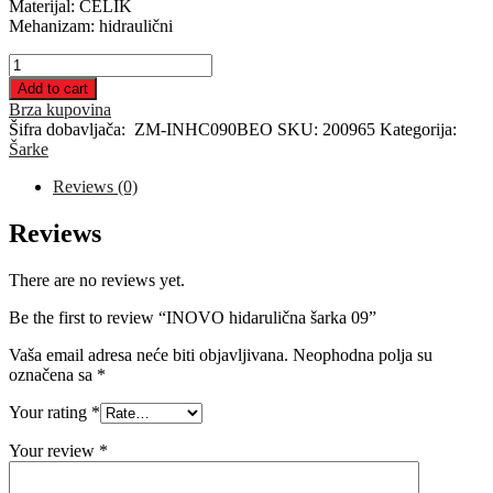
Materijal: ČELIK
Mehanizam: hidraulični
INOVO
hidarulična
Add to cart
šarka
Brza kupovina
09
Šifra dobavljača:
ZM-INHC090BEO
SKU:
200965
Kategorija:
quantity
Šarke
Reviews (0)
Reviews
There are no reviews yet.
Be the first to review “INOVO hidarulična šarka 09”
Vaša email adresa neće biti objavljivana.
Neophodna polja su
označena sa
*
Your rating
*
Your review
*