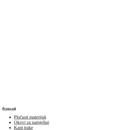
Proizvodi
Pločasti materijali
Okovi za namještaj
Kant trake