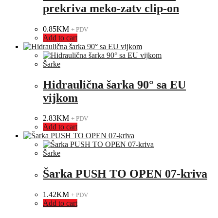
prekriva meko-zatv clip-on
0.85
KM
+ PDV
Add to cart
Šarke
Hidraulična šarka 90° sa EU
vijkom
2.83
KM
+ PDV
Add to cart
Šarke
Šarka PUSH TO OPEN 07-kriva
1.42
KM
+ PDV
Add to cart