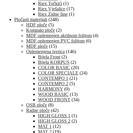
Riex Točkići
(1)
Riex Vješalice
(17)
Riex Zidne šine
(1)
Pločasti materijali
(248)
HDF ploče
(5)
Kompakt ploče
(2)
MDF oplemenjen akrilnom folijom
(4)
MDF oplemenjen PVC folijom
(6)
MDF ploče
(15)
Oplemenjena iverica
(146)
Bijela Front
(2)
Bijela KORPUS
(2)
COLOR BASIC
(20)
COLOR SPECIALE
(24)
CONTEMPO 1
(21)
CONTEMPO 2
(5)
HARMONY
(0)
WOOD BASIC
(13)
WOOD FRONT
(34)
OSB ploče
(8)
Radne ploče
(42)
HIGH GLOSS 1
(1)
HIGH GLOSS 2
(2)
MAT 1
(12)
MAT 2
(19)