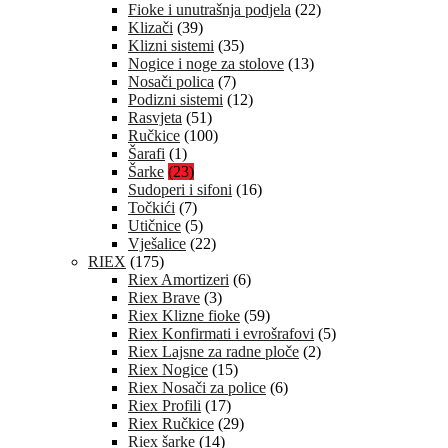
Fioke i unutrašnja podjela
(22)
Klizači
(39)
Klizni sistemi
(35)
Nogice i noge za stolove
(13)
Nosači polica
(7)
Podizni sistemi
(12)
Rasvjeta
(51)
Ručkice
(100)
Šarafi
(1)
Šarke
(23)
Sudoperi i sifoni
(16)
Točkići
(7)
Utičnice
(5)
Vješalice
(22)
RIEX
(175)
Riex Amortizeri
(6)
Riex Brave
(3)
Riex Klizne fioke
(59)
Riex Konfirmati i evrošrafovi
(5)
Riex Lajsne za radne ploče
(2)
Riex Nogice
(15)
Riex Nosači za police
(6)
Riex Profili
(17)
Riex Ručkice
(29)
Riex šarke
(14)