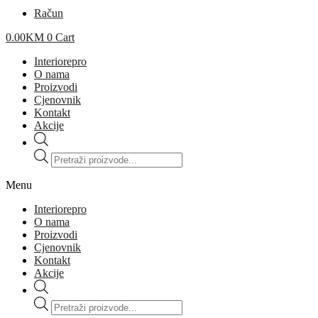
Račun
0.00
KM
0
Cart
Interiorepro
O nama
Proizvodi
Cjenovnik
Kontakt
Akcije
Products
search
Menu
Interiorepro
O nama
Proizvodi
Cjenovnik
Kontakt
Akcije
Products
search