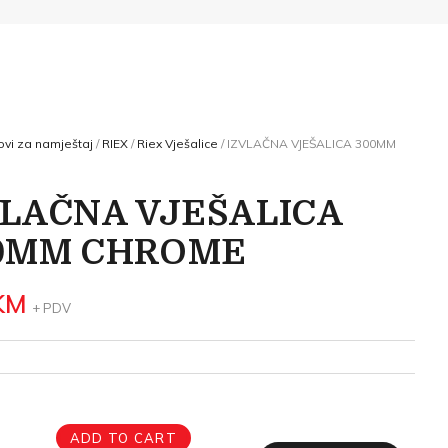
vi za namještaj
/
RIEX
/
Riex Vješalice
/ IZVLAČNA VJEŠALICA 300MM
VLAČNA VJEŠALICA
0MM CHROME
KM
+ PDV
ADD TO CART