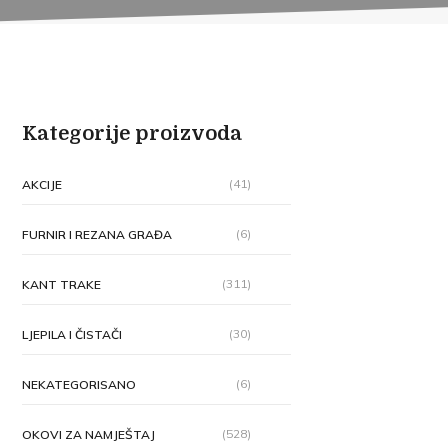
Kategorije proizvoda
(41)
AKCIJE
(6)
FURNIR I REZANA GRAĐA
(311)
KANT TRAKE
(30)
LJEPILA I ČISTAČI
(6)
NEKATEGORISANO
(528)
OKOVI ZA NAMJEŠTAJ