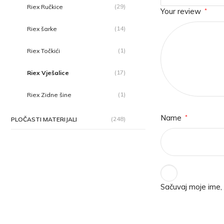
(29)
Riex Ručkice
Your review
*
(14)
Riex šarke
(1)
Riex Točkići
(17)
Riex Vješalice
(1)
Riex Zidne šine
Name
*
(248)
PLOČASTI MATERIJALI
Sačuvaj moje ime,