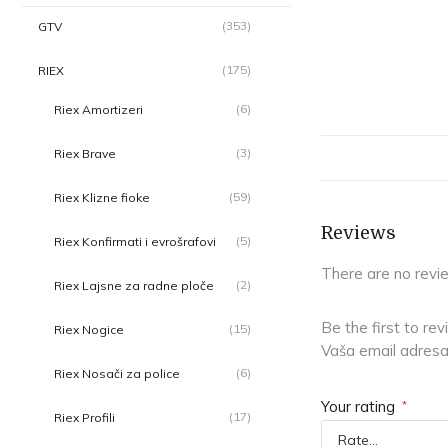
(353)
GTV
(175)
RIEX
(6)
Riex Amortizeri
(3)
Riex Brave
(59)
Riex Klizne fioke
Reviews
(5)
Riex Konfirmati i evrošrafovi
There are no revi
(2)
Riex Lajsne za radne ploče
Be the first to
(15)
Riex Nogice
Vaša email adresa 
(6)
Riex Nosači za police
Your rating
*
(17)
Riex Profili