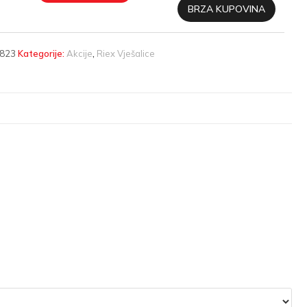
BRZA KUPOVINA
823
Kategorije:
Akcije
,
Riex Vješalice