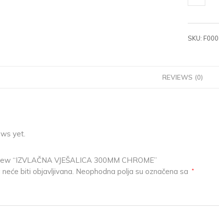
SKU:
F000
REVIEWS (0)
ews yet.
 review “IZVLAČNA VJEŠALICA 300MM CHROME”
neće biti objavljivana.
Neophodna polja su označena sa
*