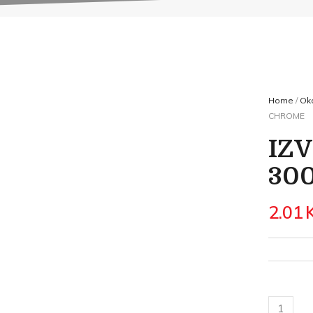
Home
/
Oko
CHROME
IZ
30
2.01