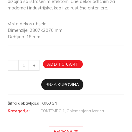
dizajna sa istrošenim efektom, čine dekor odličnim za
moderne i industrijske, kao i za rustične enterijere.
Vrsta dekora: bijela
Dimenzije: 2807×2070 mm
Debljina: 18 mm
ADD TO CART
-
+
BRZA KUPOVINA
Šifra dobavljača:
K083 SN
Kategorije:
CONTEMPO 1
,
Oplemenjena iverica
REVIEWS (0)