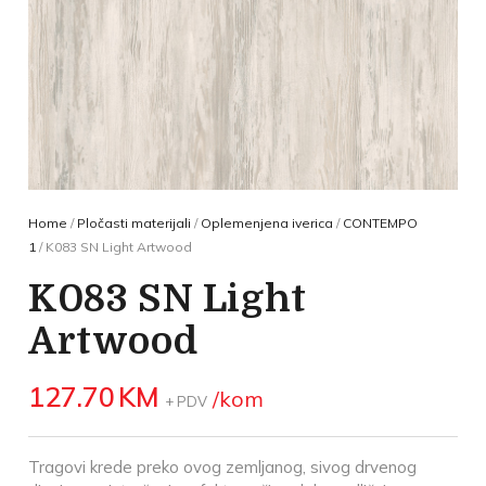
Home
/
Pločasti materijali
/
Oplemenjena iverica
/
CONTEMPO
1
/ K083 SN Light Artwood
K083 SN Light
Artwood
127.70
KM
/kom
+ PDV
Tragovi krede preko ovog zemljanog, sivog drvenog