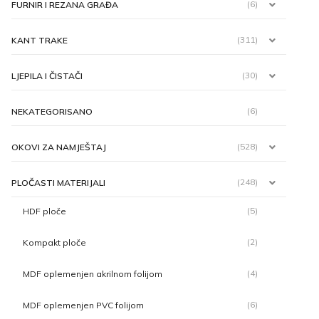
(6)
FURNIR I REZANA GRAĐA
(311)
KANT TRAKE
(30)
LJEPILA I ČISTAČI
(6)
NEKATEGORISANO
(528)
OKOVI ZA NAMJEŠTAJ
(248)
PLOČASTI MATERIJALI
(5)
HDF ploče
(2)
Kompakt ploče
(4)
MDF oplemenjen akrilnom folijom
(6)
MDF oplemenjen PVC folijom