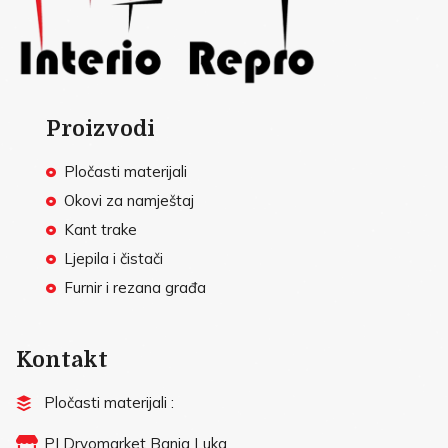
Proizvodi
Pločasti materijali
Okovi za namještaj
Kant trake
Ljepila i čistači
Furnir i rezana građa
Kontakt
Pločasti materijali :
PJ Drvomarket Banja Luka