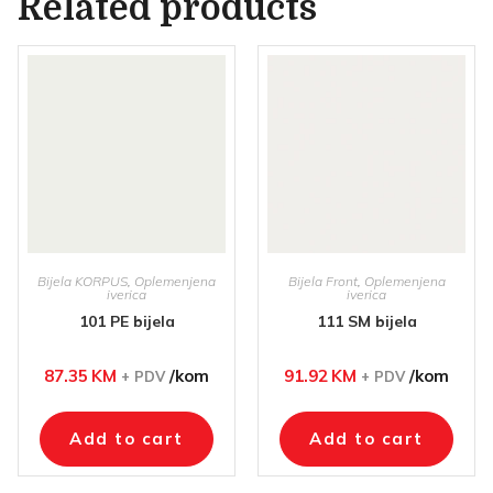
Related products
Bijela KORPUS
,
Oplemenjena
Bijela Front
,
Oplemenjena
iverica
iverica
101 PE bijela
111 SM bijela
87.35
KM
/kom
91.92
KM
/kom
+ PDV
+ PDV
Add to cart
Add to cart