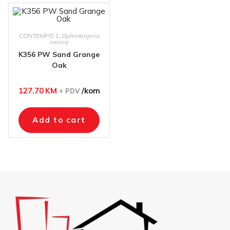
CONTEMPO 1
,
Oplemenjena
iverica
K356 PW Sand Grange
Oak
127.70
KM
/kom
+ PDV
Add to cart