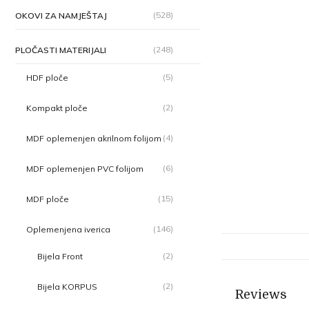
(528)
OKOVI ZA NAMJEŠTAJ
(248)
PLOČASTI MATERIJALI
(5)
HDF ploče
(2)
Kompakt ploče
(4)
MDF oplemenjen akrilnom folijom
(6)
MDF oplemenjen PVC folijom
(15)
MDF ploče
(146)
Oplemenjena iverica
(2)
Bijela Front
(2)
Bijela KORPUS
Reviews