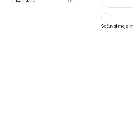
(15)
Zidne obloge
Sačuvaj moje i