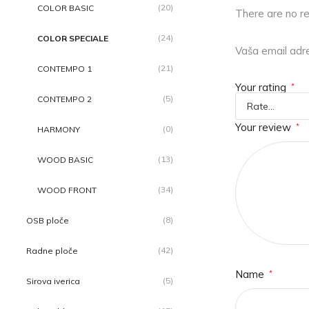
(20)
COLOR BASIC
There are no r
(24)
COLOR SPECIALE
Vaša email adre
(21)
CONTEMPO 1
Your rating
*
(5)
CONTEMPO 2
Your review
*
(0)
HARMONY
(13)
WOOD BASIC
(34)
WOOD FRONT
(8)
OSB ploče
(42)
Radne ploče
Name
*
(5)
Sirova iverica