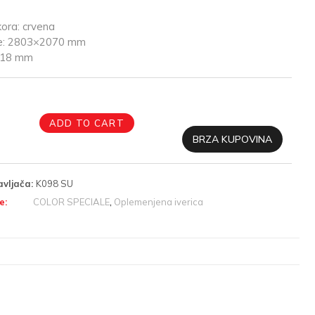
ora: crvena
je: 2803×2070 mm
: 18 mm
ADD TO CART
BRZA KUPOVINA
avljača:
K098 SU
e:
COLOR SPECIALE
,
Oplemenjena iverica