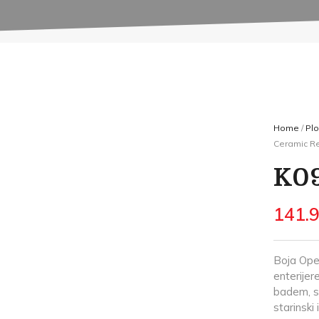
Home
/
Plo
Ceramic R
K09
141.
Boja Opek
enterijer
badem, sl
starinski 