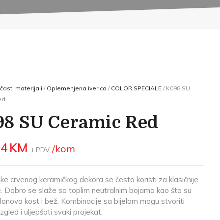
časti materijali
/
Oplemenjena iverica
/
COLOR SPECIALE
/ K098 SU
ed
8 SU Ceramic Red
94
KM
/kom
+ PDV
e crvenog keramičkog dekora se često koristi za klasičnije
e. Dobro se slaže sa toplim neutralnim bojama kao što su
onova kost i bež. Kombinacije sa bijelom mogu stvoriti
izgled i uljepšati svaki projekat.