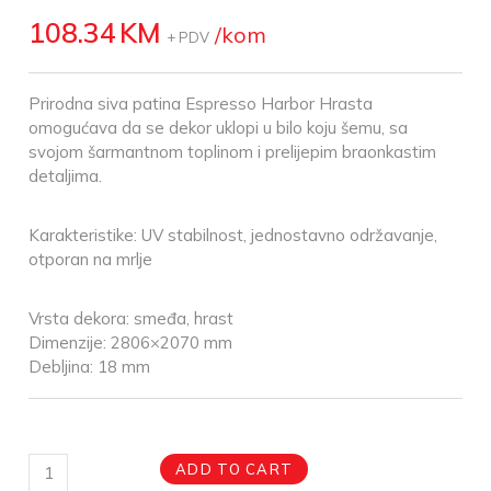
108.34
KM
/kom
+ PDV
Prirodna siva patina Espresso Harbor Hrasta
omogućava da se dekor uklopi u bilo koju šemu, sa
svojom šarmantnom toplinom i prelijepim braonkastim
detaljima.
Karakteristike: UV stabilnost, jednostavno održavanje,
otporan na mrlje
Vrsta dekora: smeđa, hrast
Dimenzije: 2806×2070 mm
Debljina: 18 mm
ADD TO CART