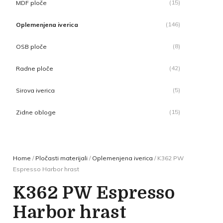
(15)
MDF ploče
(146)
Oplemenjena iverica
(8)
OSB ploče
(42)
Radne ploče
(5)
Sirova iverica
(15)
Zidne obloge
Home
/
Pločasti materijali
/
Oplemenjena iverica
/ K362 PW
Espresso Harbor hrast
K362 PW Espresso
Harbor hrast