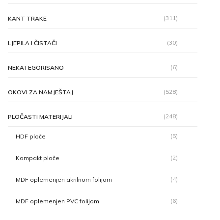
(311)
KANT TRAKE
(30)
LJEPILA I ČISTAČI
(6)
NEKATEGORISANO
(528)
OKOVI ZA NAMJEŠTAJ
(248)
PLOČASTI MATERIJALI
(5)
HDF ploče
(2)
Kompakt ploče
(4)
MDF oplemenjen akrilnom folijom
(6)
MDF oplemenjen PVC folijom