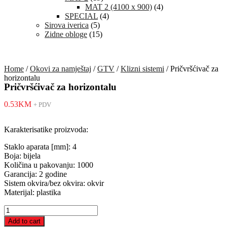
MAT 2 (4100 x 900)
(4)
SPECIAL
(4)
Sirova iverica
(5)
Zidne obloge
(15)
Home
/
Okovi za namještaj
/
GTV
/
Klizni sistemi
/ Pričvršćivač za
horizontalu
Pričvršćivač za horizontalu
0.53
KM
+ PDV
Karakterisatike proizvoda:
Staklo aparata [mm]: 4
Boja: bijela
Količina u pakovanju: 1000
Garancija: 2 godine
Sistem okvira/bez okvira: okvir
Materijal: plastika
Pričvršćivač
za
Add to cart