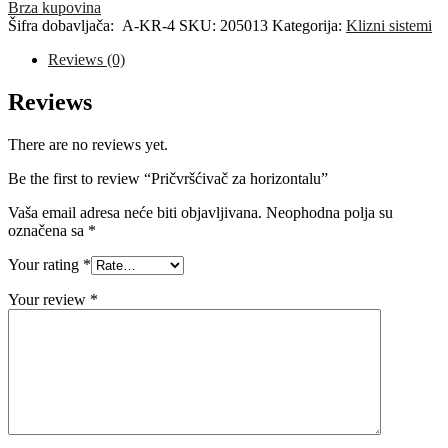
horizontalu
Brza kupovina
quantity
Šifra dobavljača:
A-KR-4
SKU:
205013
Kategorija:
Klizni sistemi
Reviews (0)
Reviews
There are no reviews yet.
Be the first to review “Pričvršćivač za horizontalu”
Vaša email adresa neće biti objavljivana.
Neophodna polja su
označena sa
*
Your rating
*
Your review
*