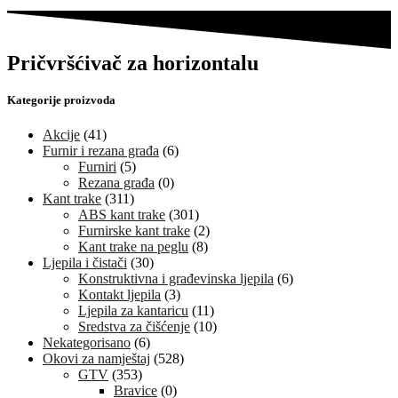
Pričvršćivač za horizontalu
Kategorije proizvoda
Akcije
(41)
Furnir i rezana građa
(6)
Furniri
(5)
Rezana građa
(0)
Kant trake
(311)
ABS kant trake
(301)
Furnirske kant trake
(2)
Kant trake na peglu
(8)
Ljepila i čistači
(30)
Konstruktivna i građevinska ljepila
(6)
Kontakt ljepila
(3)
Ljepila za kantaricu
(11)
Sredstva za čišćenje
(10)
Nekategorisano
(6)
Okovi za namještaj
(528)
GTV
(353)
Bravice
(0)