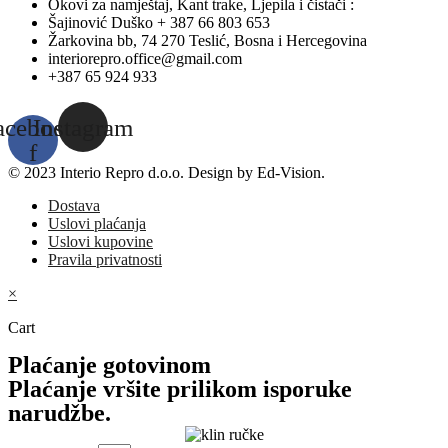
Okovi za namještaj, Kant trake, Ljepila i čistači :
Šajinović Duško + 387 66 803 653
Žarkovina bb, 74 270 Teslić, Bosna i Hercegovina
interiorepro.office@gmail.com
+387 65 924 933
acebook-
Instagram
f
© 2023 Interio Repro d.o.o. Design by Ed-Vision.
Dostava
Uslovi plaćanja
Uslovi kupovine
Pravila privatnosti
×
Cart
Plaćanje gotovinom
Plaćanje vršite prilikom isporuke
narudžbe.