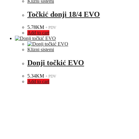
Klizni sistemi
Točkić donji 18/4 EVO
5.78
KM
+ PDV
Add to cart
Klizni sistemi
Donji točkić EVO
5.34
KM
+ PDV
Add to cart