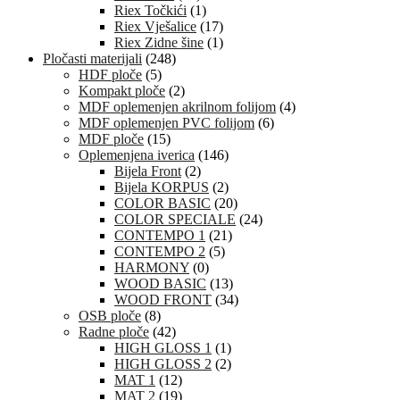
Riex Točkići
(1)
Riex Vješalice
(17)
Riex Zidne šine
(1)
Pločasti materijali
(248)
HDF ploče
(5)
Kompakt ploče
(2)
MDF oplemenjen akrilnom folijom
(4)
MDF oplemenjen PVC folijom
(6)
MDF ploče
(15)
Oplemenjena iverica
(146)
Bijela Front
(2)
Bijela KORPUS
(2)
COLOR BASIC
(20)
COLOR SPECIALE
(24)
CONTEMPO 1
(21)
CONTEMPO 2
(5)
HARMONY
(0)
WOOD BASIC
(13)
WOOD FRONT
(34)
OSB ploče
(8)
Radne ploče
(42)
HIGH GLOSS 1
(1)
HIGH GLOSS 2
(2)
MAT 1
(12)
MAT 2
(19)