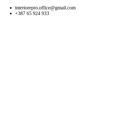
Skip
interiorepro.office@gmail.com
to
+387 65 924 933
content