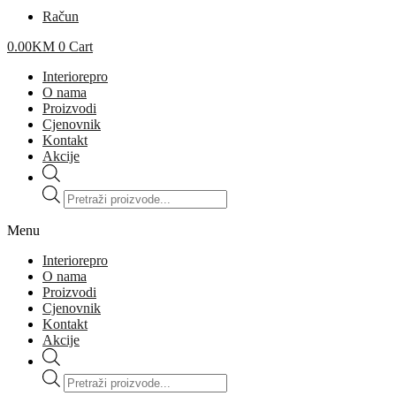
Račun
0.00
KM
0
Cart
Interiorepro
O nama
Proizvodi
Cjenovnik
Kontakt
Akcije
Products
search
Menu
Interiorepro
O nama
Proizvodi
Cjenovnik
Kontakt
Akcije
Products
search