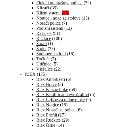
Fioke i unutrašnja podjela
(22)
Klizači
(39)
Klizni sistemi
(35)
Nogice i noge za stolove
(13)
Nosači polica
(7)
Podizni sistemi
(12)
Rasvjeta
(51)
Ručkice
(100)
Šarafi
(1)
Šarke
(23)
Sudoperi i sifoni
(16)
Točkići
(7)
Utičnice
(5)
Vješalice
(22)
RIEX
(175)
Riex Amortizeri
(6)
Riex Brave
(3)
Riex Klizne fioke
(59)
Riex Konfirmati i evrošrafovi
(5)
Riex Lajsne za radne ploče
(2)
Riex Nogice
(15)
Riex Nosači za police
(6)
Riex Profili
(17)
Riex Ručkice
(29)
Riex šarke
(14)