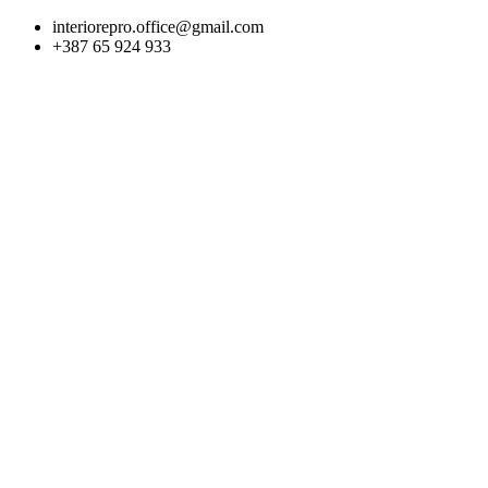
Skip
interiorepro.office@gmail.com
to
+387 65 924 933
content