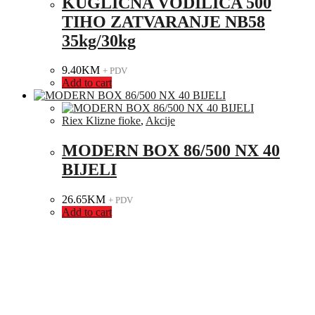
KUGLIČNA VODILICA 500
TIHO ZATVARANJE NB58
35kg/30kg
9.40
KM
+ PDV
Add to cart
Riex Klizne fioke
,
Akcije
MODERN BOX 86/500 NX 40
BIJELI
26.65
KM
+ PDV
Add to cart