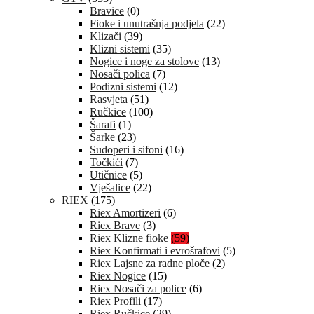
Bravice
(0)
Fioke i unutrašnja podjela
(22)
Klizači
(39)
Klizni sistemi
(35)
Nogice i noge za stolove
(13)
Nosači polica
(7)
Podizni sistemi
(12)
Rasvjeta
(51)
Ručkice
(100)
Šarafi
(1)
Šarke
(23)
Sudoperi i sifoni
(16)
Točkići
(7)
Utičnice
(5)
Vješalice
(22)
RIEX
(175)
Riex Amortizeri
(6)
Riex Brave
(3)
Riex Klizne fioke
(59)
Riex Konfirmati i evrošrafovi
(5)
Riex Lajsne za radne ploče
(2)
Riex Nogice
(15)
Riex Nosači za police
(6)
Riex Profili
(17)
Riex Ručkice
(29)