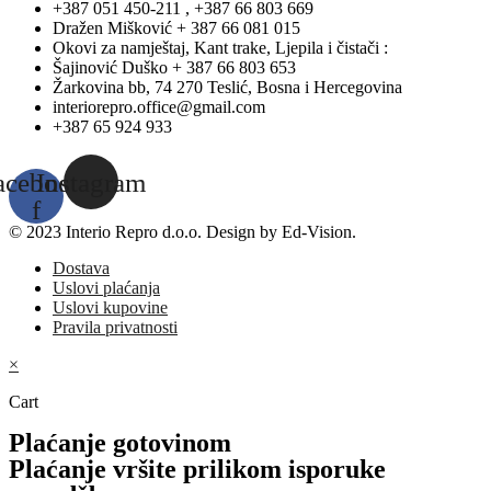
+387 051 450-211 , +387 66 803 669
Dražen Mišković + 387 66 081 015
Okovi za namještaj, Kant trake, Ljepila i čistači :
Šajinović Duško + 387 66 803 653
Žarkovina bb, 74 270 Teslić, Bosna i Hercegovina
interiorepro.office@gmail.com
+387 65 924 933
acebook-
Instagram
f
© 2023 Interio Repro d.o.o. Design by Ed-Vision.
Dostava
Uslovi plaćanja
Uslovi kupovine
Pravila privatnosti
×
Cart
Plaćanje gotovinom
Plaćanje vršite prilikom isporuke