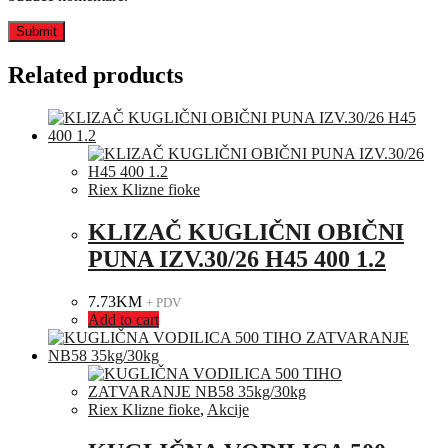
Related products
Riex Klizne fioke
KLIZAČ KUGLIČNI OBIČNI
PUNA IZV.30/26 H45 400 1.2
7.73
KM
+ PDV
Add to cart
Riex Klizne fioke
,
Akcije