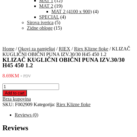
MAT 1
(12)
MAT 2
(19)
MAT 2 (4100 x 900)
(4)
SPECIAL
(4)
Sirova iverica
(5)
Zidne obloge
(15)
Home
/
Okovi za namještaj
/
RIEX
/
Riex Klizne fioke
/ KLIZAČ
KUGLIČNI OBIČNI PUNA IZV.30/30 H45 450 1.2
KLIZAČ KUGLIČNI OBIČNI PUNA IZV.30/30
H45 450 1.2
8.69
KM
+ PDV
KLIZAČ
KUGLIČNI
Add to cart
OBIČNI
Brza kupovina
PUNA
SKU:
F002909
Kategorija:
Riex Klizne fioke
IZV.30/30
H45
Reviews (0)
450
1.2
Reviews
quantity