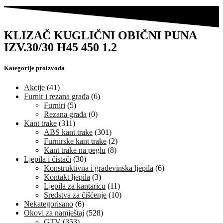
KLIZAČ KUGLIČNI OBIČNI PUNA
IZV.30/30 H45 450 1.2
Kategorije proizvoda
Akcije
(41)
Furnir i rezana građa
(6)
Furniri
(5)
Rezana građa
(0)
Kant trake
(311)
ABS kant trake
(301)
Furnirske kant trake
(2)
Kant trake na peglu
(8)
Ljepila i čistači
(30)
Konstruktivna i građevinska ljepila
(6)
Kontakt ljepila
(3)
Ljepila za kantaricu
(11)
Sredstva za čišćenje
(10)
Nekategorisano
(6)
Okovi za namještaj
(528)
GTV
(353)