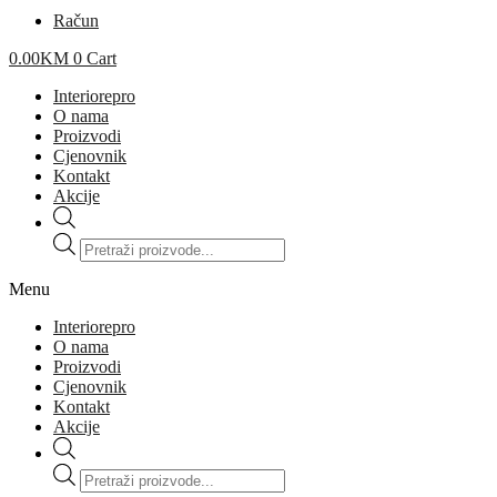
Račun
0.00
KM
0
Cart
Interiorepro
O nama
Proizvodi
Cjenovnik
Kontakt
Akcije
Products
search
Menu
Interiorepro
O nama
Proizvodi
Cjenovnik
Kontakt
Akcije
Products
search