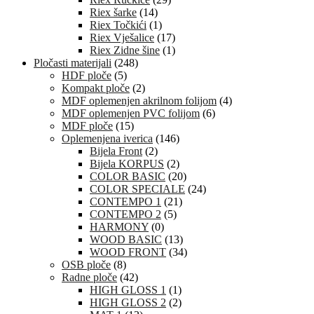
Riex šarke
(14)
Riex Točkići
(1)
Riex Vješalice
(17)
Riex Zidne šine
(1)
Pločasti materijali
(248)
HDF ploče
(5)
Kompakt ploče
(2)
MDF oplemenjen akrilnom folijom
(4)
MDF oplemenjen PVC folijom
(6)
MDF ploče
(15)
Oplemenjena iverica
(146)
Bijela Front
(2)
Bijela KORPUS
(2)
COLOR BASIC
(20)
COLOR SPECIALE
(24)
CONTEMPO 1
(21)
CONTEMPO 2
(5)
HARMONY
(0)
WOOD BASIC
(13)
WOOD FRONT
(34)
OSB ploče
(8)
Radne ploče
(42)
HIGH GLOSS 1
(1)
HIGH GLOSS 2
(2)