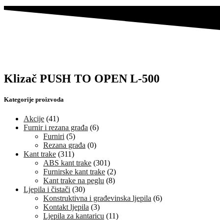
Klizač PUSH TO OPEN L-500
Kategorije proizvoda
Akcije
(41)
Furnir i rezana građa
(6)
Furniri
(5)
Rezana građa
(0)
Kant trake
(311)
ABS kant trake
(301)
Furnirske kant trake
(2)
Kant trake na peglu
(8)
Ljepila i čistači
(30)
Konstruktivna i građevinska ljepila
(6)
Kontakt ljepila
(3)
Ljepila za kantaricu
(11)