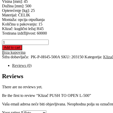
Visina [mm]: 45
Dužina [mm]: 500
Opterećenje [kg]: 25
Materijal: ČELIK
Montaža: opcija otpuštanja
Količina u pakovanju: 15
Klizač: kuglični ležaj H45
Testirana izdržljivost: 60000
Klizač
PUSH
Add to cart
TO
Brza kupovina
OPEN
Šifra dobavljača:
PK-P-0H45-500A
SKU:
203150
Kategorija:
Klizač
L-
500
Reviews (0)
quantity
Reviews
There are no reviews yet.
Be the first to review “Klizač PUSH TO OPEN L-500”
Vaša email adresa neće biti objavljivana.
Neophodna polja su označe
Your rating
*