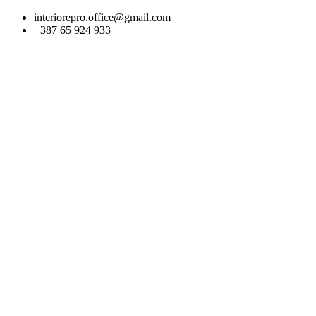
Skip
interiorepro.office@gmail.com
to
+387 65 924 933
content