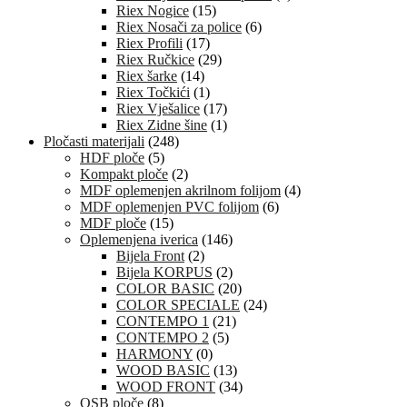
Riex Nogice
(15)
Riex Nosači za police
(6)
Riex Profili
(17)
Riex Ručkice
(29)
Riex šarke
(14)
Riex Točkići
(1)
Riex Vješalice
(17)
Riex Zidne šine
(1)
Pločasti materijali
(248)
HDF ploče
(5)
Kompakt ploče
(2)
MDF oplemenjen akrilnom folijom
(4)
MDF oplemenjen PVC folijom
(6)
MDF ploče
(15)
Oplemenjena iverica
(146)
Bijela Front
(2)
Bijela KORPUS
(2)
COLOR BASIC
(20)
COLOR SPECIALE
(24)
CONTEMPO 1
(21)
CONTEMPO 2
(5)
HARMONY
(0)
WOOD BASIC
(13)
WOOD FRONT
(34)
OSB ploče
(8)