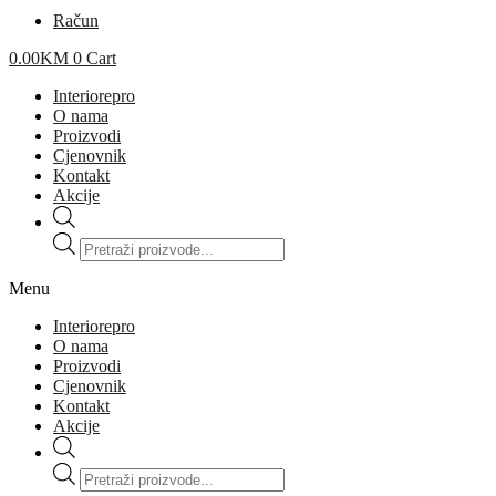
Račun
0.00
KM
0
Cart
Interiorepro
O nama
Proizvodi
Cjenovnik
Kontakt
Akcije
Products
search
Menu
Interiorepro
O nama
Proizvodi
Cjenovnik
Kontakt
Akcije
Products
search