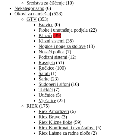
Sredstva za čišćenje
(10)
Nekategorisano
(6)
Okovi za namještaj
(528)
GTV
(353)
Bravice
(0)
Fioke i unutrašnja podjela
(22)
Klizači
(39)
Klizni sistemi
(35)
Nogice i noge za stolove
(13)
Nosači polica
(7)
Podizni sistemi
(12)
Rasvjeta
(51)
Ručkice
(100)
Šarafi
(1)
Šarke
(23)
Sudoperi i sifoni
(16)
Točkići
(7)
Utičnice
(5)
Vješalice
(22)
RIEX
(175)
Riex Amortizeri
(6)
Riex Brave
(3)
Riex Klizne fioke
(59)
Riex Konfirmati i evrošrafovi
(5)
Riex Lajsne za radne ploče
(2)