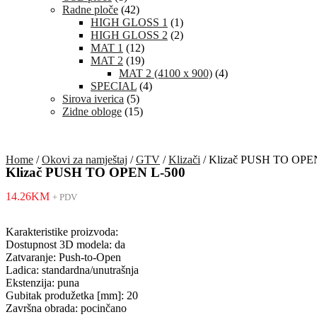
Radne ploče
(42)
HIGH GLOSS 1
(1)
HIGH GLOSS 2
(2)
MAT 1
(12)
MAT 2
(19)
MAT 2 (4100 x 900)
(4)
SPECIAL
(4)
Sirova iverica
(5)
Zidne obloge
(15)
Home
/
Okovi za namještaj
/
GTV
/
Klizači
/ Klizač PUSH TO OPE
Klizač PUSH TO OPEN L-500
14.26
KM
+ PDV
Karakteristike proizvoda:
Dostupnost 3D modela: da
Zatvaranje: Push-to-Open
Ladica: standardna/unutrašnja
Ekstenzija: puna
Gubitak produžetka [mm]: 20
Završna obrada: pocinčano