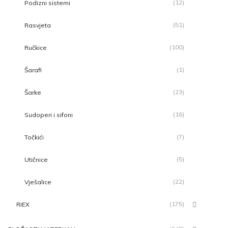
(12)
Podizni sistemi
(51)
Rasvjeta
(100)
Ručkice
(1)
Šarafi
(23)
Šarke
(16)
Sudoperi i sifoni
(7)
Točkići
(5)
Utičnice
(22)
Vješalice
(175)
RIEX