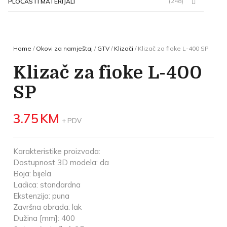
(248)
PLOČASTI MATERIJALI
Home
/
Okovi za namještaj
/
GTV
/
Klizači
/ Klizač za fioke L-400 SP
Klizač za fioke L-400
SP
3.75
KM
+ PDV
Karakteristike proizvoda:
Dostupnost 3D modela: da
Boja: bijela
Ladica: standardna
Ekstenzija: puna
Završna obrada: lak
Dužina [mm]: 400