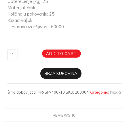
Opterećenje [kg]: 25
Materijal: čelik
Količina u pakovanju: 25
Klizač: valjak
Testirana izdržljivost: 60000
ADD TO CART
BRZA KUPOVINA
Šifra dobavljača:
PR-SP-400-10
SKU:
200004
Kategorija:
Klizači
REVIEWS (0)