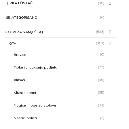
(30)
LJEPILA I ČISTAČI
(6)
NEKATEGORISANO
(528)
OKOVI ZA NAMJEŠTAJ
(353)
GTV
(0)
Bravice
(22)
Fioke i unutrašnja podjela
(39)
Klizači
(35)
Klizni sistemi
(13)
Nogice i noge za stolove
(7)
Nosači polica