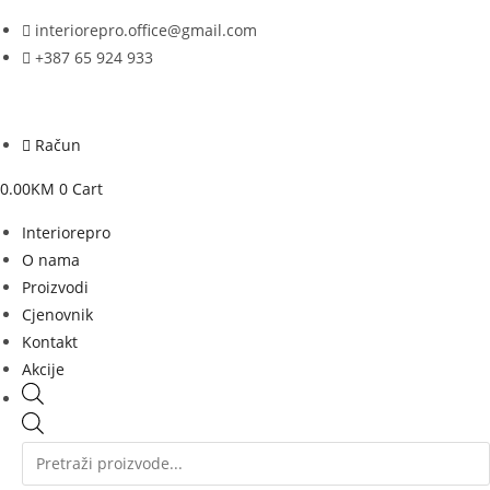
Skip
interiorepro.office@gmail.com
to
+387 65 924 933
content
Račun
0.00
KM
0
Cart
Interiorepro
O nama
Proizvodi
Cjenovnik
Kontakt
Akcije
Products
search