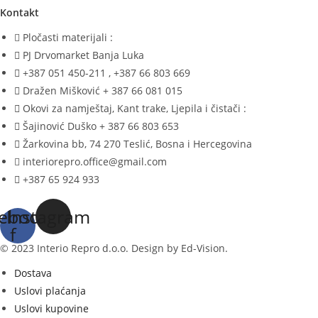
Kontakt
Pločasti materijali :
PJ Drvomarket Banja Luka
+387 051 450-211 , +387 66 803 669
Dražen Mišković + 387 66 081 015
Okovi za namještaj, Kant trake, Ljepila i čistači :
Šajinović Duško + 387 66 803 653
Žarkovina bb, 74 270 Teslić, Bosna i Hercegovina
interiorepro.office@gmail.com
+387 65 924 933
ebook-
Instagram
f
© 2023 Interio Repro d.o.o. Design by Ed-Vision.
Dostava
Uslovi plaćanja
Uslovi kupovine