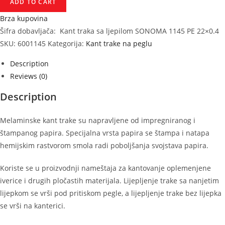
ADD TO CART
sa
ljepilom
Brza kupovina
SONOMA
Šifra dobavljača:
Kant traka sa ljepilom SONOMA 1145 PE 22×0.4
1145
SKU:
6001145
Kategorija:
Kant trake na peglu
BS
Description
22×0.4
Reviews (0)
quantity
Description
Melaminske kant trake su napravljene od impregniranog i
štampanog papira. Specijalna vrsta papira se štampa i natapa
hemijskim rastvorom smola radi poboljšanja svojstava papira.
Koriste se u proizvodnji nameštaja za kantovanje oplemenjene
iverice i drugih pločastih materijala. Lijepljenje trake sa nanjetim
lijepkom se vrši pod pritiskom pegle, a lijepljenje trake bez lijepka
se vrši na kanterici.