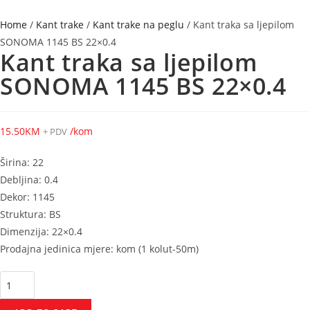
Home
/
Kant trake
/
Kant trake na peglu
/ Kant traka sa ljepilom
SONOMA 1145 BS 22×0.4
Kant traka sa ljepilom
SONOMA 1145 BS 22×0.4
15.50
KM
/kom
+ PDV
Širina: 22
Debljina: 0.4
Dekor: 1145
Struktura: BS
Dimenzija: 22×0.4
Prodajna jedinica mjere: kom (1 kolut-50m)
Kant
traka