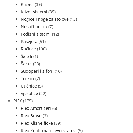
Klizači
(39)
Klizni sistemi
(35)
Nogice i noge za stolove
(13)
Nosači polica
(7)
Podizni sistemi
(12)
Rasvjeta
(51)
Ručkice
(100)
Šarafi
(1)
Šarke
(23)
Sudoperi i sifoni
(16)
Točkići
(7)
Utičnice
(5)
Vješalice
(22)
RIEX
(175)
Riex Amortizeri
(6)
Riex Brave
(3)
Riex Klizne fioke
(59)
Riex Konfirmati i evrošrafovi
(5)