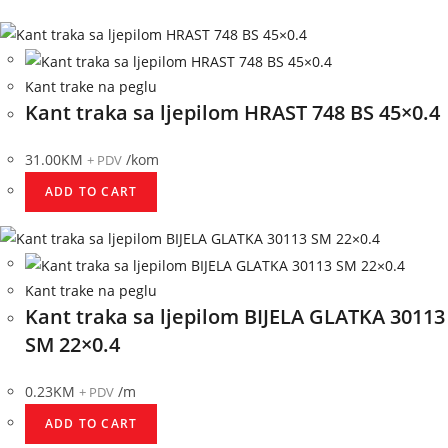
Kant trake na peglu
Kant traka sa ljepilom HRAST 748 BS 45×0.4
31.00
KM
/kom
+ PDV
ADD TO CART
Kant trake na peglu
Kant traka sa ljepilom BIJELA GLATKA 30113
SM 22×0.4
0.23
KM
/m
+ PDV
ADD TO CART