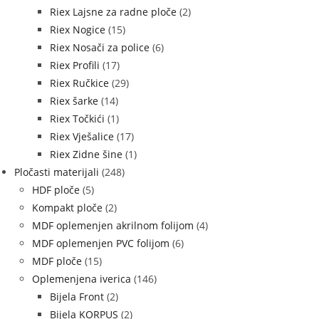
Riex Lajsne za radne ploče
(2)
Riex Nogice
(15)
Riex Nosači za police
(6)
Riex Profili
(17)
Riex Ručkice
(29)
Riex šarke
(14)
Riex Točkići
(1)
Riex Vješalice
(17)
Riex Zidne šine
(1)
Pločasti materijali
(248)
HDF ploče
(5)
Kompakt ploče
(2)
MDF oplemenjen akrilnom folijom
(4)
MDF oplemenjen PVC folijom
(6)
MDF ploče
(15)
Oplemenjena iverica
(146)
Bijela Front
(2)
Bijela KORPUS
(2)