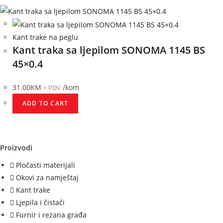
Kant trake na peglu
Kant traka sa ljepilom SONOMA 1145 BS
45×0.4
31.00
KM
/kom
+ PDV
ADD TO CART
Proizvodi
Pločasti materijali
Okovi za namještaj
Kant trake
Ljepila i čistači
Furnir i rezana građa