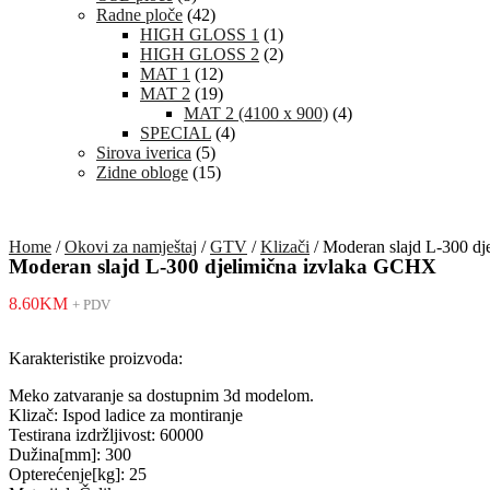
Radne ploče
(42)
HIGH GLOSS 1
(1)
HIGH GLOSS 2
(2)
MAT 1
(12)
MAT 2
(19)
MAT 2 (4100 x 900)
(4)
SPECIAL
(4)
Sirova iverica
(5)
Zidne obloge
(15)
Home
/
Okovi za namještaj
/
GTV
/
Klizači
/ Moderan slajd L-300 d
Moderan slajd L-300 djelimična izvlaka GCHX
8.60
KM
+ PDV
Karakteristike proizvoda:
Meko zatvaranje sa dostupnim 3d modelom.
Klizač: Ispod ladice za montiranje
Testirana izdržljivost: 60000
Dužina[mm]: 300
Opterećenje[kg]: 25