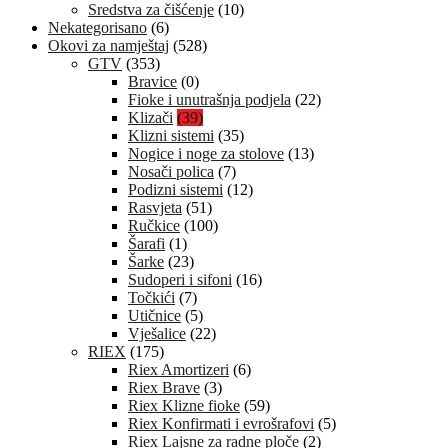
Sredstva za čišćenje
(10)
Nekategorisano
(6)
Okovi za namještaj
(528)
GTV
(353)
Bravice
(0)
Fioke i unutrašnja podjela
(22)
Klizači
(39)
Klizni sistemi
(35)
Nogice i noge za stolove
(13)
Nosači polica
(7)
Podizni sistemi
(12)
Rasvjeta
(51)
Ručkice
(100)
Šarafi
(1)
Šarke
(23)
Sudoperi i sifoni
(16)
Točkići
(7)
Utičnice
(5)
Vješalice
(22)
RIEX
(175)
Riex Amortizeri
(6)
Riex Brave
(3)
Riex Klizne fioke
(59)
Riex Konfirmati i evrošrafovi
(5)
Riex Lajsne za radne ploče
(2)