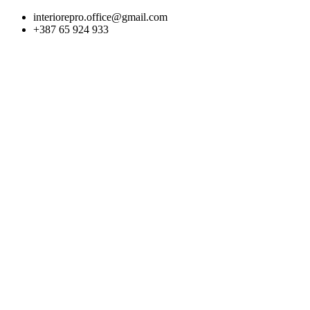
Skip
interiorepro.office@gmail.com
to
+387 65 924 933
content