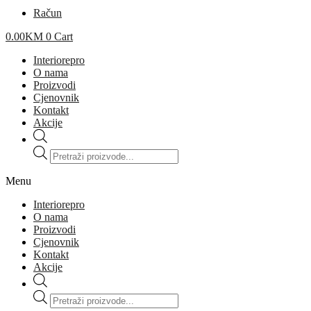
Račun
0.00
KM
0
Cart
Interiorepro
O nama
Proizvodi
Cjenovnik
Kontakt
Akcije
Products
search
Menu
Interiorepro
O nama
Proizvodi
Cjenovnik
Kontakt
Akcije
Products
search