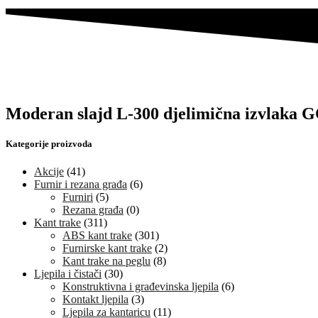
Moderan slajd L-300 djelimična izvlaka
Kategorije proizvoda
Akcije
(41)
Furnir i rezana građa
(6)
Furniri
(5)
Rezana građa
(0)
Kant trake
(311)
ABS kant trake
(301)
Furnirske kant trake
(2)
Kant trake na peglu
(8)
Ljepila i čistači
(30)
Konstruktivna i građevinska ljepila
(6)
Kontakt ljepila
(3)
Ljepila za kantaricu
(11)