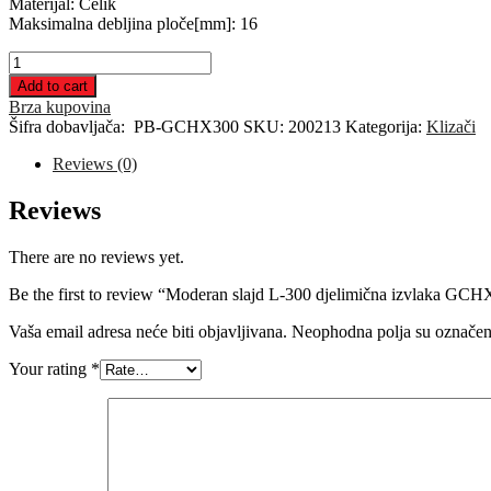
Materijal: Čelik
Maksimalna debljina ploče[mm]: 16
Moderan
slajd
Add to cart
L-
Brza kupovina
300
Šifra dobavljača:
PB-GCHX300
SKU:
200213
Kategorija:
Klizači
djelimična
izvlaka
Reviews (0)
GCHX
quantity
Reviews
There are no reviews yet.
Be the first to review “Moderan slajd L-300 djelimična izvlaka GCH
Vaša email adresa neće biti objavljivana.
Neophodna polja su označe
Your rating
*