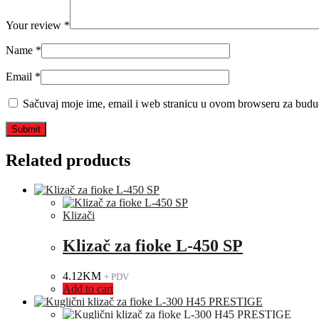
Your review
*
Name
*
Email
*
Sačuvaj moje ime, email i web stranicu u ovom browseru za budu
Related products
Klizači
Klizač za fioke L-450 SP
4.12
KM
+ PDV
Add to cart