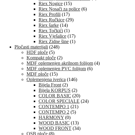
Riex Nogice
(15)
Riex Nosači za police
(6)
Riex Profili
(17)
Riex Ručkice
(29)
Riex šarke
(14)
Riex Točkići
(1)
Riex Vješalice
(17)
Riex Zidne šine
(1)
Pločasti materijali
(248)
HDF ploče
(5)
Kompakt ploče
(2)
MDF oplemenjen akrilnom folijom
(4)
MDF oplemenjen PVC folijom
(6)
MDF ploče
(15)
Oplemenjena iverica
(146)
Bijela Front
(2)
Bijela KORPUS
(2)
COLOR BASIC
(20)
COLOR SPECIALE
(24)
CONTEMPO 1
(21)
CONTEMPO 2
(5)
HARMONY
(0)
WOOD BASIC
(13)
WOOD FRONT
(34)
OSB ploče
(8)