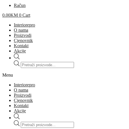
Račun
0.00
KM
0
Cart
Interiorepro
O nama
Proizvodi
Cjenovnik
Kontakt
Akcije
Products
search
Menu
Interiorepro
O nama
Proizvodi
Cjenovnik
Kontakt
Akcije
Products
search