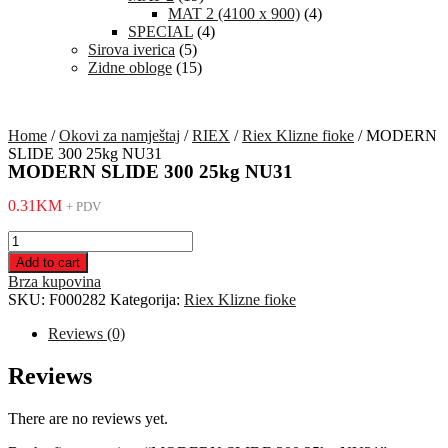
MAT 2 (4100 x 900)
(4)
SPECIAL
(4)
Sirova iverica
(5)
Zidne obloge
(15)
Home
/
Okovi za namještaj
/
RIEX
/
Riex Klizne fioke
/ MODERN
SLIDE 300 25kg NU31
MODERN SLIDE 300 25kg NU31
0.31
KM
+ PDV
MODERN
SLIDE
Add to cart
300
Brza kupovina
25kg
SKU:
F000282
Kategorija:
Riex Klizne fioke
NU31
quantity
Reviews (0)
Reviews
There are no reviews yet.