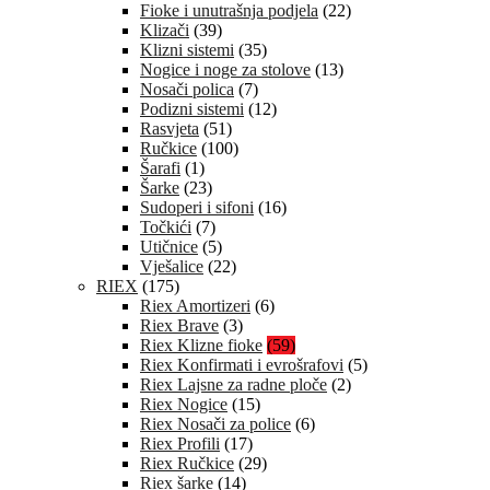
Fioke i unutrašnja podjela
(22)
Klizači
(39)
Klizni sistemi
(35)
Nogice i noge za stolove
(13)
Nosači polica
(7)
Podizni sistemi
(12)
Rasvjeta
(51)
Ručkice
(100)
Šarafi
(1)
Šarke
(23)
Sudoperi i sifoni
(16)
Točkići
(7)
Utičnice
(5)
Vješalice
(22)
RIEX
(175)
Riex Amortizeri
(6)
Riex Brave
(3)
Riex Klizne fioke
(59)
Riex Konfirmati i evrošrafovi
(5)
Riex Lajsne za radne ploče
(2)
Riex Nogice
(15)
Riex Nosači za police
(6)
Riex Profili
(17)
Riex Ručkice
(29)
Riex šarke
(14)