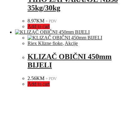
35kg/30kg
8.97
KM
+ PDV
Add to cart
Riex Klizne fioke
,
Akcije
KLIZAČ OBIČNI 450mm
BIJELI
2.56
KM
+ PDV
Add to cart