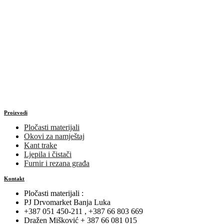
Proizvodi
Pločasti materijali
Okovi za namještaj
Kant trake
Ljepila i čistači
Furnir i rezana građa
Kontakt
Pločasti materijali :
PJ Drvomarket Banja Luka
+387 051 450-211 , +387 66 803 669
Dražen Mišković + 387 66 081 015