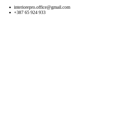
Skip
interiorepro.office@gmail.com
to
+387 65 924 933
content