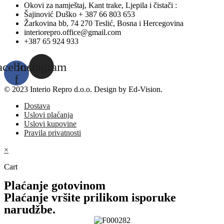
Okovi za namještaj, Kant trake, Ljepila i čistači :
Šajinović Duško + 387 66 803 653
Žarkovina bb, 74 270 Teslić, Bosna i Hercegovina
interiorepro.office@gmail.com
+387 65 924 933
acebook-
Instagram
f
© 2023 Interio Repro d.o.o. Design by Ed-Vision.
Dostava
Uslovi plaćanja
Uslovi kupovine
Pravila privatnosti
×
Cart
Plaćanje gotovinom
Plaćanje vršite prilikom isporuke
narudžbe.