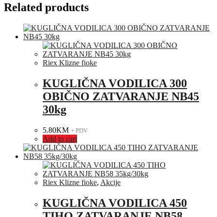
Related products
Riex Klizne fioke
KUGLIČNA VODILICA 300
OBIČNO ZATVARANJE NB45
30kg
5.80
KM
+ PDV
Add to cart
Riex Klizne fioke
,
Akcije
KUGLIČNA VODILICA 450
TIHO ZATVARANJE NB58