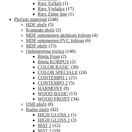
Riex Točkići
(1)
Riex Vješalice
(17)
Riex Zidne šine
(1)
Pločasti materijali
(248)
HDF ploče
(5)
Kompakt ploče
(2)
MDF oplemenjen akrilnom folijom
(4)
MDF oplemenjen PVC folijom
(6)
MDF ploče
(15)
Oplemenjena iverica
(146)
Bijela Front
(2)
Bijela KORPUS
(2)
COLOR BASIC
(20)
COLOR SPECIALE
(24)
CONTEMPO 1
(21)
CONTEMPO 2
(5)
HARMONY
(0)
WOOD BASIC
(13)
WOOD FRONT
(34)
OSB ploče
(8)
Radne ploče
(42)
HIGH GLOSS 1
(1)
HIGH GLOSS 2
(2)
MAT 1
(12)
MAT 2
(19)