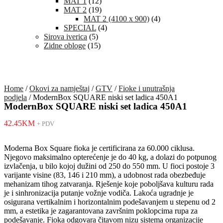
MAT 1
(12)
MAT 2
(19)
MAT 2 (4100 x 900)
(4)
SPECIAL
(4)
Sirova iverica
(5)
Zidne obloge
(15)
Home
/
Okovi za namještaj
/
GTV
/
Fioke i unutrašnja
podjela
/ ModernBox SQUARE niski set ladica 450A1
ModernBox SQUARE niski set ladica 450A1
42.45
KM
+ PDV
Moderna Box Square fioka je certificirana za 60.000 ciklusa.
Njegovo maksimalno opterećenje je do 40 kg, a dolazi do potpunog
izvlačenja, u bilo kojoj dužini od 250 do 550 mm. U fioci postoje 3
varijante visine (83, 146 i 210 mm), a udobnost rada obezbeđuje
mehanizam tihog zatvaranja. Rješenje koje poboljšava kulturu rada
je i sinhronizacija putanje vožnje vodiča. Lakoća ugradnje je
osigurana vertikalnim i horizontalnim podešavanjem u stepenu od 2
mm, a estetika je zagarantovana završnim poklopcima rupa za
podešavanje. Fioka odgovara čitavom nizu sistema organizacije