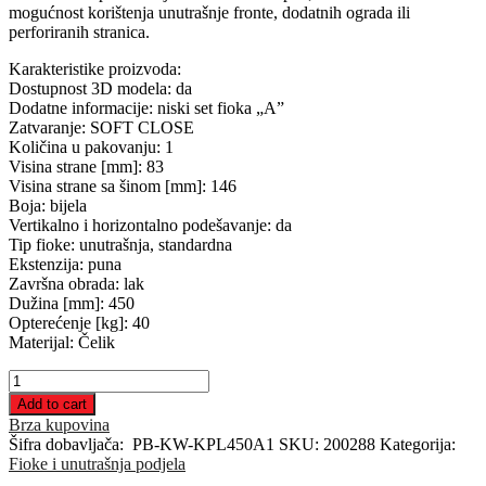
mogućnost korištenja unutrašnje fronte, dodatnih ograda ili
perforiranih stranica.
Karakteristike proizvoda:
Dostupnost 3D modela: da
Dodatne informacije: niski set fioka „A”
Zatvaranje: SOFT CLOSE
Količina u pakovanju: 1
Visina strane [mm]: 83
Visina strane sa šinom [mm]: 146
Boja: bijela
Vertikalno i horizontalno podešavanje: da
Tip fioke: unutrašnja, standardna
Ekstenzija: puna
Završna obrada: lak
Dužina [mm]: 450
Opterećenje [kg]: 40
Materijal: Čelik
ModernBox
SQUARE
Add to cart
niski
Brza kupovina
set
Šifra dobavljača:
PB-KW-KPL450A1
SKU:
200288
Kategorija:
ladica
Fioke i unutrašnja podjela
450A1