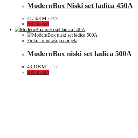
ModernBox Niski set ladica 450A
41.56
KM
+ PDV
Add to cart
Fioke i unutrašnja podjela
ModernBox niski set ladica 500A
43.11
KM
+ PDV
Add to cart