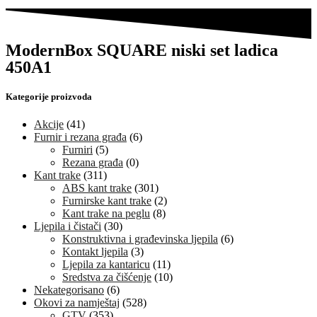
ModernBox SQUARE niski set ladica
450A1
Kategorije proizvoda
Akcije
(41)
Furnir i rezana građa
(6)
Furniri
(5)
Rezana građa
(0)
Kant trake
(311)
ABS kant trake
(301)
Furnirske kant trake
(2)
Kant trake na peglu
(8)
Ljepila i čistači
(30)
Konstruktivna i građevinska ljepila
(6)
Kontakt ljepila
(3)
Ljepila za kantaricu
(11)
Sredstva za čišćenje
(10)
Nekategorisano
(6)
Okovi za namještaj
(528)
GTV
(353)