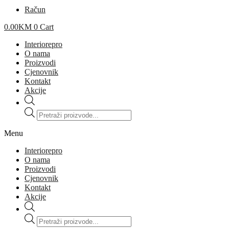
Račun
0.00
KM
0
Cart
Interiorepro
O nama
Proizvodi
Cjenovnik
Kontakt
Akcije
Products
search
Menu
Interiorepro
O nama
Proizvodi
Cjenovnik
Kontakt
Akcije
Products
search