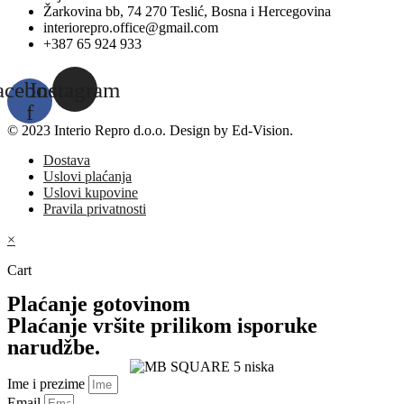
Žarkovina bb, 74 270 Teslić, Bosna i Hercegovina
interiorepro.office@gmail.com
+387 65 924 933
acebook-
Instagram
f
© 2023 Interio Repro d.o.o. Design by Ed-Vision.
Dostava
Uslovi plaćanja
Uslovi kupovine
Pravila privatnosti
×
Cart
Plaćanje gotovinom
Plaćanje vršite prilikom isporuke
narudžbe.
Ime i prezime
Email