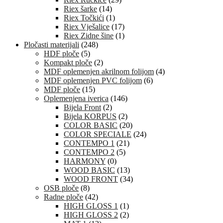
Riex šarke
(14)
Riex Točkići
(1)
Riex Vješalice
(17)
Riex Zidne šine
(1)
Pločasti materijali
(248)
HDF ploče
(5)
Kompakt ploče
(2)
MDF oplemenjen akrilnom folijom
(4)
MDF oplemenjen PVC folijom
(6)
MDF ploče
(15)
Oplemenjena iverica
(146)
Bijela Front
(2)
Bijela KORPUS
(2)
COLOR BASIC
(20)
COLOR SPECIALE
(24)
CONTEMPO 1
(21)
CONTEMPO 2
(5)
HARMONY
(0)
WOOD BASIC
(13)
WOOD FRONT
(34)
OSB ploče
(8)
Radne ploče
(42)
HIGH GLOSS 1
(1)
HIGH GLOSS 2
(2)