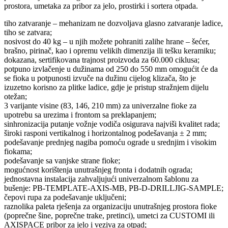
prostora, umetaka za pribor za jelo, prostirki i sortera otpada.
tiho zatvaranje – mehanizam ne dozvoljava glasno zatvaranje ladice,
tiho se zatvara;
nosivost do 40 kg – u njih možete pohraniti zalihe hrane – šećer,
brašno, pirinač, kao i opremu velikih dimenzija ili tešku keramiku;
dokazana, sertifikovana trajnost proizvoda za 60.000 ciklusa;
potpuno izvlačenje u dužinama od 250 do 550 mm omogućit će da
se fioka u potpunosti izvuče na dužinu cijelog klizača, što je
izuzetno korisno za plitke ladice, gdje je pristup stražnjem dijelu
otežan;
3 varijante visine (83, 146, 210 mm) za univerzalne fioke za
upotrebu sa urezima i frontom sa preklapanjem;
sinhronizacija putanje vožnje vodiča osigurava najviši kvalitet rada;
široki rasponi vertikalnog i horizontalnog podešavanja ± 2 mm;
podešavanje prednjeg nagiba pomoću ograde u srednjim i visokim
fiokama;
podešavanje sa vanjske strane fioke;
mogućnost korištenja unutrašnjeg fronta i dodatnih ograda;
jednostavna instalacija zahvaljujući univerzalnom šablonu za
bušenje: PB-TEMPLATE-AXIS-MB, PB-D-DRILLJIG-SAMPLE;
čepovi rupa za podešavanje uključeni;
raznolika paleta rješenja za organizaciju unutrašnjeg prostora fioke
(poprečne šine, poprečne trake, pretinci), umetci za CUSTOMI ili
AXISPACE pribor za jelo i veziva za otpad;