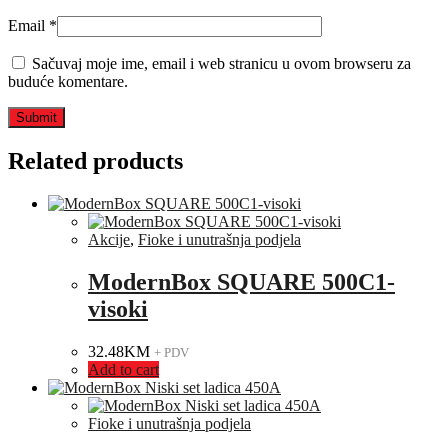
Email
*
Sačuvaj moje ime, email i web stranicu u ovom browseru za
buduće komentare.
Related products
Akcije
,
Fioke i unutrašnja podjela
ModernBox SQUARE 500C1-
visoki
32.48
KM
+ PDV
Add to cart
Fioke i unutrašnja podjela