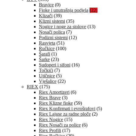
Bravice
(0)
Fioke i unutrašnja podjela
(22)
Klizači
(39)
Klizni sistemi
(35)
Nogice i noge za stolove
(13)
Nosači polica
(7)
Podizni sistemi
(12)
Rasvjeta
(51)
Ručkice
(100)
Šarafi
(1)
Šarke
(23)
Sudoperi i sifoni
(16)
Točkići
(7)
Utičnice
(5)
Vješalice
(22)
RIEX
(175)
Riex Amortizeri
(6)
Riex Brave
(3)
Riex Klizne fioke
(59)
Riex Konfirmati i evrošrafovi
(5)
Riex Lajsne za radne ploče
(2)
Riex Nogice
(15)
Riex Nosači za police
(6)
Riex Profili
(17)
Riex Ručkice
(29)