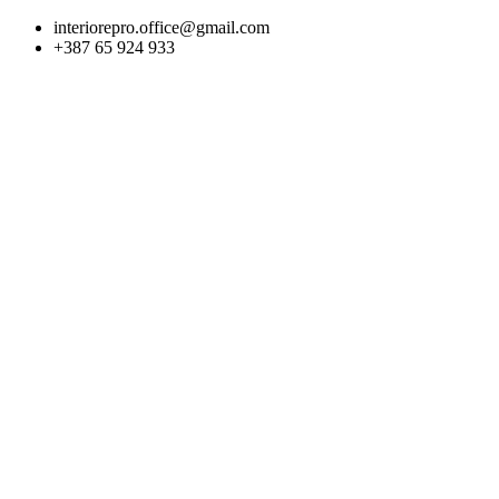
Skip
interiorepro.office@gmail.com
to
+387 65 924 933
content