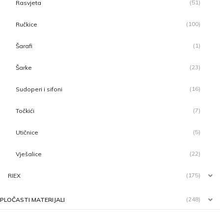
(51)
Rasvjeta
(100)
Ručkice
(1)
Šarafi
(23)
Šarke
(16)
Sudoperi i sifoni
(7)
Točkići
(5)
Utičnice
(22)
Vješalice
(175)
RIEX
(248)
PLOČASTI MATERIJALI