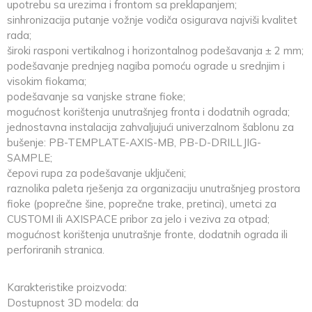
upotrebu sa urezima i frontom sa preklapanjem;
sinhronizacija putanje vožnje vodiča osigurava najviši kvalitet
rada;
široki rasponi vertikalnog i horizontalnog podešavanja ± 2 mm;
podešavanje prednjeg nagiba pomoću ograde u srednjim i
visokim fiokama;
podešavanje sa vanjske strane fioke;
mogućnost korištenja unutrašnjeg fronta i dodatnih ograda;
jednostavna instalacija zahvaljujući univerzalnom šablonu za
bušenje: PB-TEMPLATE-AXIS-MB, PB-D-DRILLJIG-
SAMPLE;
čepovi rupa za podešavanje uključeni;
raznolika paleta rješenja za organizaciju unutrašnjeg prostora
fioke (poprečne šine, poprečne trake, pretinci), umetci za
CUSTOMI ili AXISPACE pribor za jelo i veziva za otpad;
mogućnost korištenja unutrašnje fronte, dodatnih ograda ili
perforiranih stranica.
Karakteristike proizvoda:
Dostupnost 3D modela: da