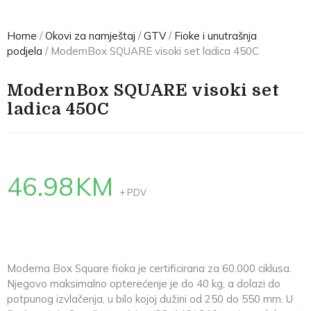
Home
/
Okovi za namještaj
/
GTV
/
Fioke i unutrašnja
podjela
/ ModernBox SQUARE visoki set ladica 450C
ModernBox SQUARE visoki set
ladica 450C
46.98
KM
+ PDV
Moderna Box Square fioka je certificirana za 60.000 ciklusa.
Njegovo maksimalno opterećenje je do 40 kg, a dolazi do
potpunog izvlačenja, u bilo kojoj dužini od 250 do 550 mm. U