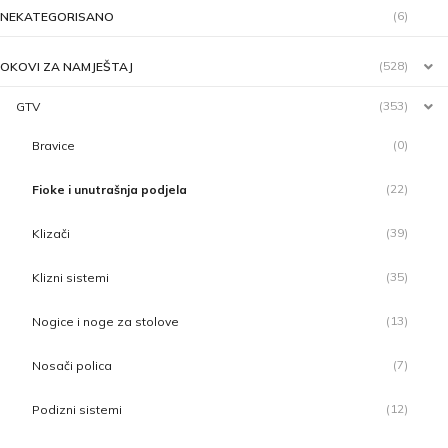
(6)
NEKATEGORISANO
(528)
OKOVI ZA NAMJEŠTAJ
(353)
GTV
(0)
Bravice
(22)
Fioke i unutrašnja podjela
(39)
Klizači
(35)
Klizni sistemi
(13)
Nogice i noge za stolove
(7)
Nosači polica
(12)
Podizni sistemi