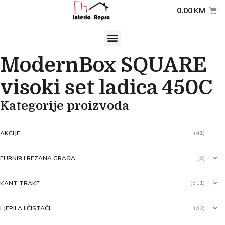
0.00
KM
ModernBox SQUARE
visoki set ladica 450C
Kategorije proizvoda
(41)
AKCIJE
(6)
FURNIR I REZANA GRAĐA
(311)
KANT TRAKE
(30)
LJEPILA I ČISTAČI