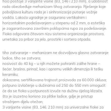
fioci postoje 3 varijante visine (83, 146 i 210 mm), a udobnost
rada obezbeđuje mehanizam tihog zatvaranja. Rješenje koje
poboljšava kulturu rada je i sinhronizacija putanje vožnje
vodiča. Lakoća ugradnje je osigurana vertikalnim i
horizontalnim podešavanjem u stepenu od 2 mm, a estetika
je zagarantovana završnim poklopcima rupa za podešavanje.
Fioka odgovara čitavom nizu sistema organizacije prostora,
umetaka za pribor za jelo, prostirki i sortera otpada.
tiho zatvaranje – mehanizam ne dozvoljava glasno zatvaranje
ladice, tiho se zatvara;
nosivost do 40 kg – u njih možete pohraniti zalihe hrane –
šećer, brašno, pirinač, kao i opremu velikih dimenzija ili tešku
keramiku;
dokazana, sertifikovana trajnost proizvoda za 60.000 ciklusa;
potpuno izvlačenje u dužinama od 250 do 550 mm omogućit
će da se fioka u potpunosti izvuče na dužinu cijelog klizača,
što je izuzetno korisno za plitke ladice, gdje je pristup
stražnjem dijelu otežan;
3 varijante visine (83, 146, 210 mm) za univerzalne fioke za