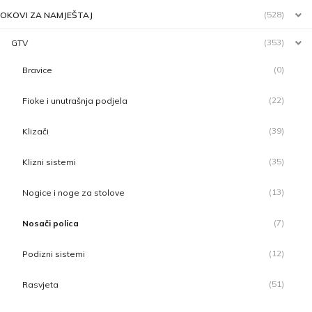
(528)
OKOVI ZA NAMJEŠTAJ
(353)
GTV
(0)
Bravice
(22)
Fioke i unutrašnja podjela
(39)
Klizači
(35)
Klizni sistemi
(13)
Nogice i noge za stolove
(7)
Nosači polica
(12)
Podizni sistemi
(51)
Rasvjeta