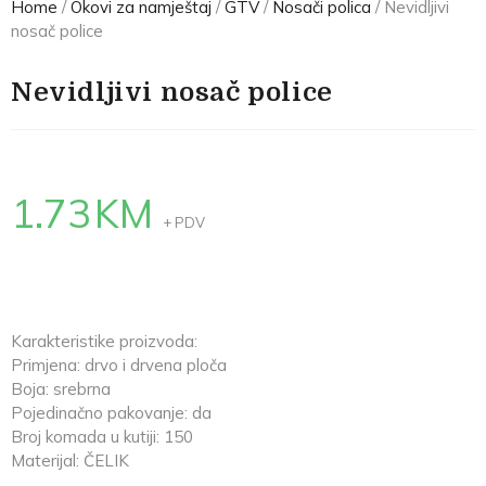
Home
/
Okovi za namještaj
/
GTV
/
Nosači polica
/ Nevidljivi
nosač police
Nevidljivi nosač police
1.73
KM
+ PDV
Karakteristike proizvoda:
Primjena: drvo i drvena ploča
Boja: srebrna
Pojedinačno pakovanje: da
Broj komada u kutiji: 150
Materijal: ČELIK