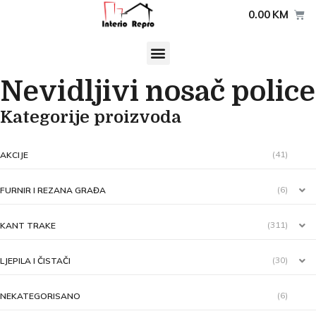
0.00
KM
Nevidljivi nosač police
Kategorije proizvoda
(41)
AKCIJE
(6)
FURNIR I REZANA GRAĐA
(311)
KANT TRAKE
(30)
LJEPILA I ČISTAČI
(6)
NEKATEGORISANO