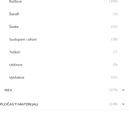
(100)
Ručkice
(1)
Šarafi
(23)
Šarke
(16)
Sudoperi i sifoni
(7)
Točkići
(5)
Utičnice
(22)
Vješalice
(175)
RIEX
(248)
PLOČASTI MATERIJALI