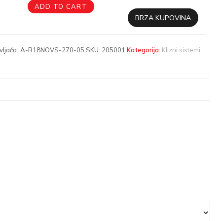
ADD TO CART
BRZA KUPOVINA
vljača:
A-R18NOVS-270-05
SKU:
205001
Kategorija:
Klizni sistemi