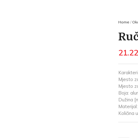
Home
/
Oko
Ruč
21.2
Karakteri
Mjesto za
Mjesto za
Boja: alu
Dužina [
Materijal
Količina 