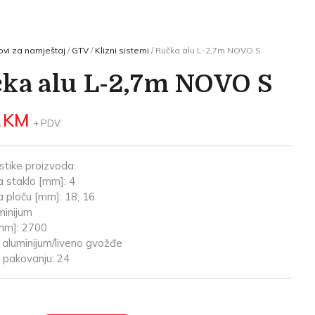
vi za namještaj
/
GTV
/
Klizni sistemi
/ Ručka alu L-2,7m NOVO S
ka alu L-2,7m NOVO S
2
KM
+ PDV
stike proizvoda:
 staklo [mm]: 4
 ploču [mm]: 18, 16
minijum
mm]: 2700
: aluminijum/liveno gvožđe
u pakovanju: 24