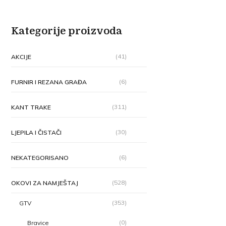
Kategorije proizvoda
(41)
AKCIJE
(6)
FURNIR I REZANA GRAĐA
(311)
KANT TRAKE
(30)
LJEPILA I ČISTAČI
(6)
NEKATEGORISANO
(528)
OKOVI ZA NAMJEŠTAJ
(353)
GTV
(0)
Bravice