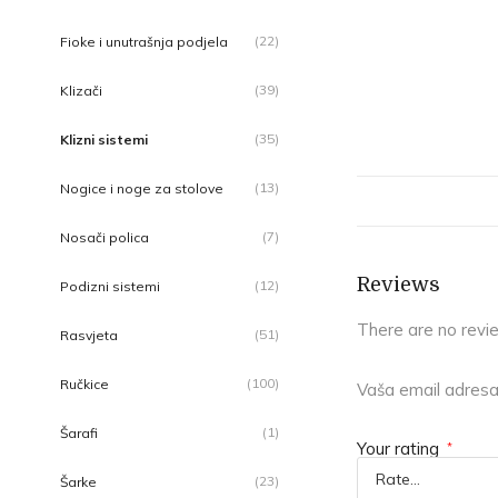
(22)
Fioke i unutrašnja podjela
(39)
Klizači
(35)
Klizni sistemi
(13)
Nogice i noge za stolove
(7)
Nosači polica
Reviews
(12)
Podizni sistemi
There are no revi
(51)
Rasvjeta
(100)
Ručkice
Vaša email adresa 
(1)
Šarafi
Your rating
*
(23)
Šarke