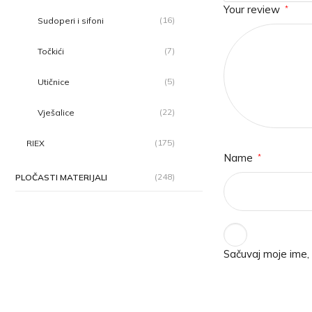
Your review
*
(16)
Sudoperi i sifoni
(7)
Točkići
(5)
Utičnice
(22)
Vješalice
(175)
RIEX
Name
*
(248)
PLOČASTI MATERIJALI
Sačuvaj moje ime,