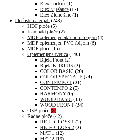
Riex Točkići
(1)
Riex Vješalice
(17)
Riex Zidne šine
(1)
Pločasti materijali
(248)
HDF ploče
(5)
Kompakt ploče
(2)
MDF oplemenjen akrilnom folijom
(4)
MDF oplemenjen PVC folijom
(6)
MDF ploče
(15)
Oplemenjena iverica
(146)
Bijela Front
(2)
Bijela KORPUS
(2)
COLOR BASIC
(20)
COLOR SPECIALE
(24)
CONTEMPO 1
(21)
CONTEMPO 2
(5)
HARMONY
(0)
WOOD BASIC
(13)
WOOD FRONT
(34)
OSB ploče
(8)
Radne ploče
(42)
HIGH GLOSS 1
(1)
HIGH GLOSS 2
(2)
MAT 1
(12)
MAT 2
(19)