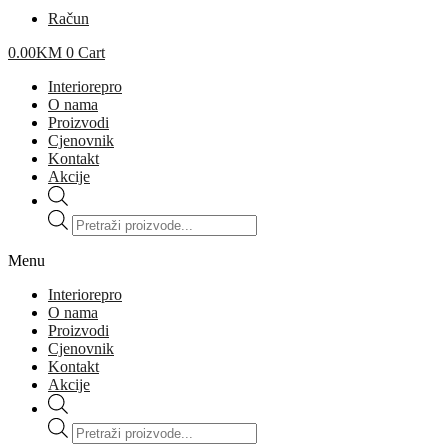
Račun
0.00
KM
0
Cart
Interiorepro
O nama
Proizvodi
Cjenovnik
Kontakt
Akcije
Products
search
Menu
Interiorepro
O nama
Proizvodi
Cjenovnik
Kontakt
Akcije
Products
search