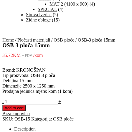
MAT 2 (4100 x 900)
(4)
SPECIAL
(4)
Sirova iverica
(5)
Zidne obloge
(15)
Home
/
Pločasti materijali
/
OSB ploče
/ OSB-3 ploča 15mm
OSB-3 ploča 15mm
35.72
KM
/kom
+ PDV
Brend: KRONOŠPAN
Tip proizvoda: OSB-3 ploča
Debljina 15 mm
Dimenzije 2500 x 1250 mm
Prodajna jedinica mjere: kom (1 kom)
OSB-
-
+
3
Add to cart
ploča
Brza kupovina
15mm
SKU:
OSB-15
Kategorija:
OSB ploče
quantity
Description