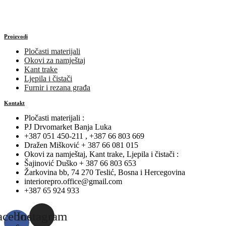
Proizvodi
Pločasti materijali
Okovi za namještaj
Kant trake
Ljepila i čistači
Furnir i rezana građa
Kontakt
Pločasti materijali :
PJ Drvomarket Banja Luka
+387 051 450-211 , +387 66 803 669
Dražen Mišković + 387 66 081 015
Okovi za namještaj, Kant trake, Ljepila i čistači :
Šajinović Duško + 387 66 803 653
Žarkovina bb, 74 270 Teslić, Bosna i Hercegovina
interiorepro.office@gmail.com
+387 65 924 933
acebook-
Instagram