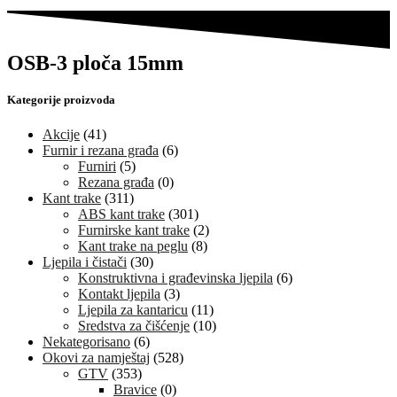
OSB-3 ploča 15mm
Kategorije proizvoda
Akcije
(41)
Furnir i rezana građa
(6)
Furniri
(5)
Rezana građa
(0)
Kant trake
(311)
ABS kant trake
(301)
Furnirske kant trake
(2)
Kant trake na peglu
(8)
Ljepila i čistači
(30)
Konstruktivna i građevinska ljepila
(6)
Kontakt ljepila
(3)
Ljepila za kantaricu
(11)
Sredstva za čišćenje
(10)
Nekategorisano
(6)
Okovi za namještaj
(528)
GTV
(353)
Bravice
(0)