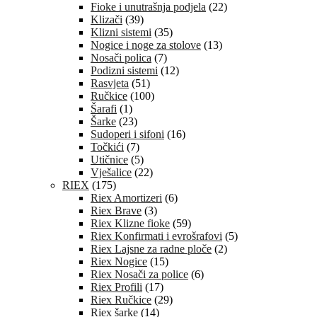
Fioke i unutrašnja podjela
(22)
Klizači
(39)
Klizni sistemi
(35)
Nogice i noge za stolove
(13)
Nosači polica
(7)
Podizni sistemi
(12)
Rasvjeta
(51)
Ručkice
(100)
Šarafi
(1)
Šarke
(23)
Sudoperi i sifoni
(16)
Točkići
(7)
Utičnice
(5)
Vješalice
(22)
RIEX
(175)
Riex Amortizeri
(6)
Riex Brave
(3)
Riex Klizne fioke
(59)
Riex Konfirmati i evrošrafovi
(5)
Riex Lajsne za radne ploče
(2)
Riex Nogice
(15)
Riex Nosači za police
(6)
Riex Profili
(17)
Riex Ručkice
(29)
Riex šarke
(14)