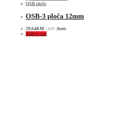
OSB ploče
OSB-3 ploča 12mm
29.64
KM
/kom
+ PDV
Add to cart