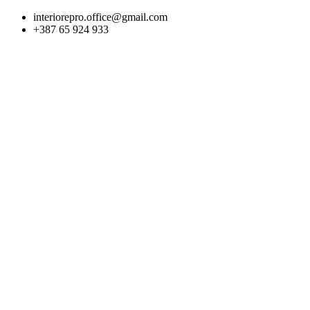
Skip
interiorepro.office@gmail.com
to
+387 65 924 933
content