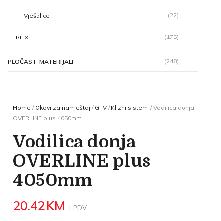
(22)
Vješalice
(175)
RIEX
(248)
PLOČASTI MATERIJALI
Home
/
Okovi za namještaj
/
GTV
/
Klizni sistemi
/ Vodilica donja
OVERLINE plus 4050mm
Vodilica donja
OVERLINE plus
4050mm
20.42
KM
+ PDV