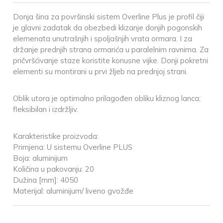
Donja šina za površinski sistem Overline Plus je profil čiji
je glavni zadatak da obezbedi klizanje donjih pogonskih
elemenata unutrašnjih i spoljašnjih vrata ormara. I za
držanje prednjih strana ormarića u paralelnim ravnima. Za
pričvršćivanje staze koristite konusne vijke. Donji pokretni
elementi su montirani u prvi žljeb na prednjoj strani.
Oblik utora je optimalno prilagođen obliku kliznog lanca;
fleksibilan i izdržljiv.
Karakteristike proizvoda:
Primjena: U sistemu Overline PLUS
Boja: aluminijum
Količina u pakovanju: 20
Dužina [mm]: 4050
Materijal: aluminijum/ liveno gvožđe