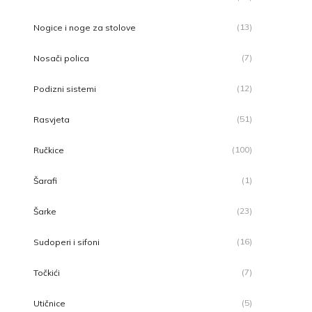
(13)
Nogice i noge za stolove
(7)
Nosači polica
(12)
Podizni sistemi
(51)
Rasvjeta
(100)
Ručkice
(1)
Šarafi
(23)
Šarke
(16)
Sudoperi i sifoni
(7)
Točkići
(5)
Utičnice