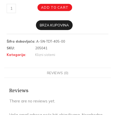
ADD TO CART
BRZA KUPOVINA
Šifra dobavljača:
A-SN-TDT-405-00
SKU:
205041
Kategorija:
Klizni sistemi
REVIEWS (0)
Reviews
There are no reviews yet.
Vaša email adresa neće biti objavljivana.
Neophodna