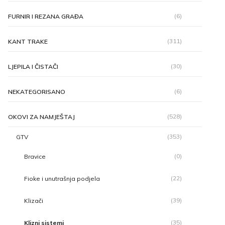
(6)
FURNIR I REZANA GRAĐA
(311)
KANT TRAKE
(30)
LJEPILA I ČISTAČI
(6)
NEKATEGORISANO
(528)
OKOVI ZA NAMJEŠTAJ
(353)
GTV
(0)
Bravice
(22)
Fioke i unutrašnja podjela
(39)
Klizači
(35)
Klizni sistemi