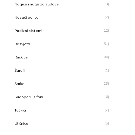
(13)
Nogice i noge za stolove
(7)
Nosači polica
(12)
Podizni sistemi
(51)
Rasvjeta
(100)
Ručkice
(1)
Šarafi
(23)
Šarke
(16)
Sudoperi i sifoni
(7)
Točkići
(5)
Utičnice