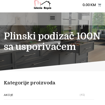
0.00
KM
Plinski podizač 100N
sa usporivačem
Kategorije proizvoda
(41)
AKCIJE