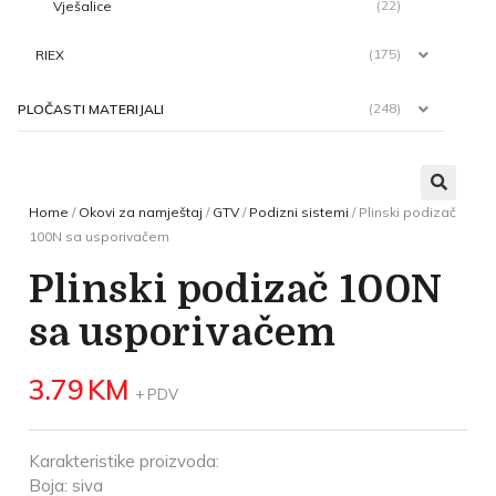
(22)
Vješalice
(175)
RIEX
(248)
PLOČASTI MATERIJALI
Home
/
Okovi za namještaj
/
GTV
/
Podizni sistemi
/ Plinski podizač
100N sa usporivačem
Plinski podizač 100N
sa usporivačem
3.79
KM
+ PDV
Karakteristike proizvoda:
Boja: siva