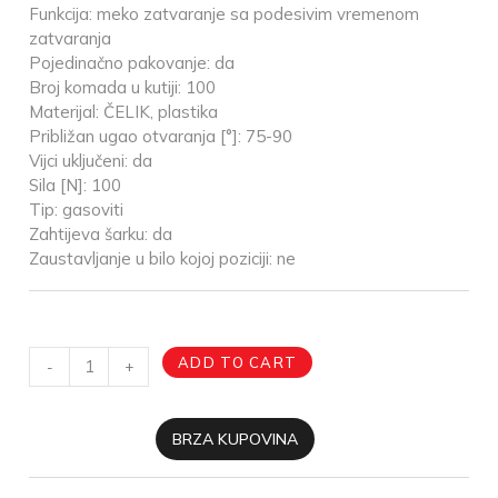
Funkcija: meko zatvaranje sa podesivim vremenom
zatvaranja
Pojedinačno pakovanje: da
Broj komada u kutiji: 100
Materijal: ČELIK, plastika
Približan ugao otvaranja [°]: 75-90
Vijci uključeni: da
Sila [N]: 100
Tip: gasoviti
Zahtijeva šarku: da
Zaustavljanje u bilo kojoj poziciji: ne
ADD TO CART
-
+
BRZA KUPOVINA