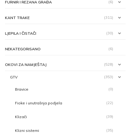
(6)
FURNIR I REZANA GRAĐA
(311)
KANT TRAKE
(30)
LJEPILA I ČISTAČI
(6)
NEKATEGORISANO
(528)
OKOVI ZA NAMJEŠTAJ
(353)
GTV
(0)
Bravice
(22)
Fioke i unutrašnja podjela
(39)
Klizači
(35)
Klizni sistemi