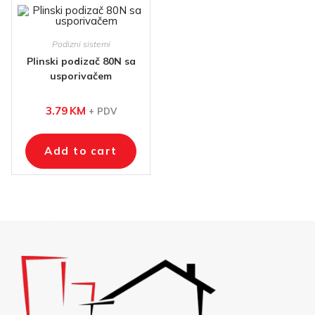
Podizni sistemi
Plinski podizač 80N sa
usporivačem
3.79
KM
+ PDV
Add to cart