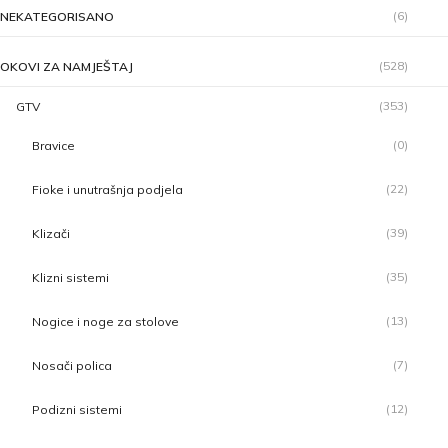
(6)
NEKATEGORISANO
(528)
OKOVI ZA NAMJEŠTAJ
(353)
GTV
(0)
Bravice
(22)
Fioke i unutrašnja podjela
(39)
Klizači
(35)
Klizni sistemi
(13)
Nogice i noge za stolove
(7)
Nosači polica
(12)
Podizni sistemi