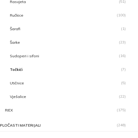
(51)
Rasvjeta
(100)
Ručkice
(1)
Šarafi
(23)
Šarke
(16)
Sudoperi i sifoni
(7)
Točkići
(5)
Utičnice
(22)
Vješalice
(175)
RIEX
(248)
PLOČASTI MATERIJALI