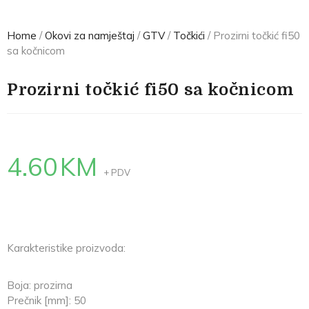
Home
/
Okovi za namještaj
/
GTV
/
Točkići
/ Prozirni točkić fi50
sa kočnicom
Prozirni točkić fi50 sa kočnicom
4.60
KM
+ PDV
Karakteristike proizvoda:
Boja: prozirna
Prečnik [mm]: 50