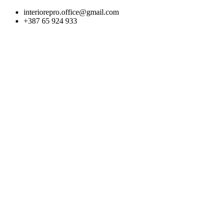
Skip
interiorepro.office@gmail.com
to
+387 65 924 933
content