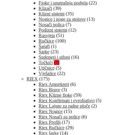
Fioke i unutrašnja podjela
(22)
Klizači
(39)
Klizni sistemi
(35)
Nogice i noge za stolove
(13)
Nosači polica
(7)
Podizni sistemi
(12)
Rasvjeta
(51)
Ručkice
(100)
Šarafi
(1)
Šarke
(23)
Sudoperi i sifoni
(16)
Točkići
(7)
Utičnice
(5)
Vješalice
(22)
RIEX
(175)
Riex Amortizeri
(6)
Riex Brave
(3)
Riex Klizne fioke
(59)
Riex Konfirmati i evrošrafovi
(5)
Riex Lajsne za radne ploče
(2)
Riex Nogice
(15)
Riex Nosači za police
(6)
Riex Profili
(17)
Riex Ručkice
(29)
Riex šarke
(14)