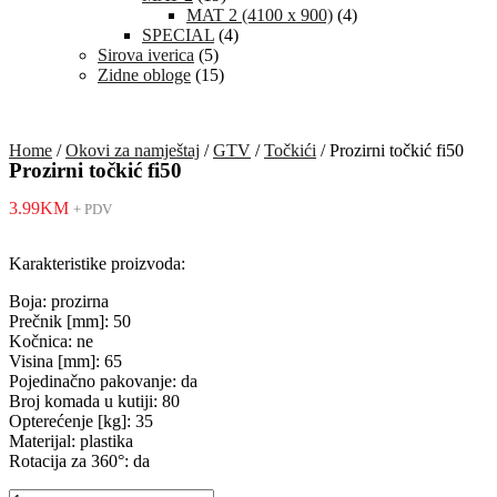
MAT 2 (4100 x 900)
(4)
SPECIAL
(4)
Sirova iverica
(5)
Zidne obloge
(15)
Home
/
Okovi za namještaj
/
GTV
/
Točkići
/ Prozirni točkić fi50
Prozirni točkić fi50
3.99
KM
+ PDV
Karakteristike proizvoda:
Boja: prozirna
Prečnik [mm]: 50
Kočnica: ne
Visina [mm]: 65
Pojedinačno pakovanje: da
Broj komada u kutiji: 80
Opterećenje [kg]: 35
Materijal: plastika
Rotacija za 360°: da