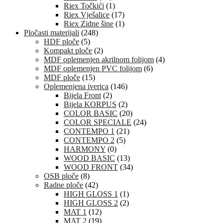
Riex Točkići
(1)
Riex Vješalice
(17)
Riex Zidne šine
(1)
Pločasti materijali
(248)
HDF ploče
(5)
Kompakt ploče
(2)
MDF oplemenjen akrilnom folijom
(4)
MDF oplemenjen PVC folijom
(6)
MDF ploče
(15)
Oplemenjena iverica
(146)
Bijela Front
(2)
Bijela KORPUS
(2)
COLOR BASIC
(20)
COLOR SPECIALE
(24)
CONTEMPO 1
(21)
CONTEMPO 2
(5)
HARMONY
(0)
WOOD BASIC
(13)
WOOD FRONT
(34)
OSB ploče
(8)
Radne ploče
(42)
HIGH GLOSS 1
(1)
HIGH GLOSS 2
(2)
MAT 1
(12)
MAT 2
(19)