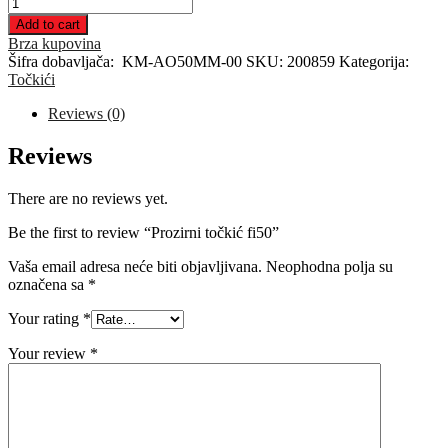
Prozirni
točkić
Add to cart
fi50
Brza kupovina
quantity
Šifra dobavljača:
KM-AO50MM-00
SKU:
200859
Kategorija:
Točkići
Reviews (0)
Reviews
There are no reviews yet.
Be the first to review “Prozirni točkić fi50”
Vaša email adresa neće biti objavljivana.
Neophodna polja su
označena sa
*
Your rating
*
Your review
*