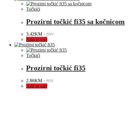
Točkići
Prozirni točkić fi35 sa kočnicom
3.42
KM
+ PDV
Add to cart
Točkići
Prozirni točkić fi35
2.86
KM
+ PDV
Add to cart