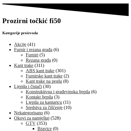
Prozirni točkić fi50
Kategorije proizvoda
Akcije
(41)
Furnir i rezana građa
(6)
Furniri
(5)
Rezana građa
(0)
Kant trake
(311)
ABS kant trake
(301)
Furnirske kant trake
(2)
Kant trake na peglu
(8)
Ljepila i čistači
(30)
Konstruktivna i građevinska ljepila
(6)
Kontakt ljepila
(3)
Ljepila za kantaricu
(11)
Sredstva za čišćenje
(10)
Nekategorisano
(6)
Okovi za namještaj
(528)
GTV
(353)
Bravice
(0)