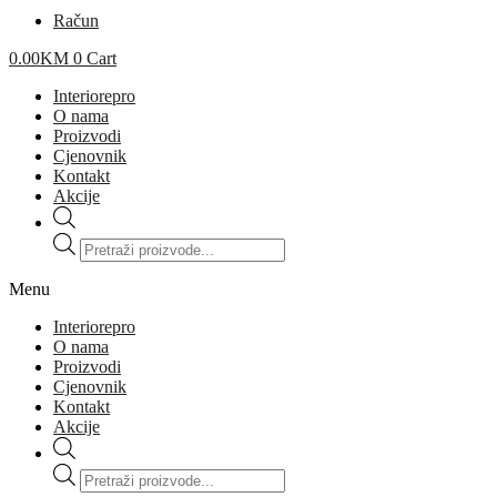
Račun
0.00
KM
0
Cart
Interiorepro
O nama
Proizvodi
Cjenovnik
Kontakt
Akcije
Products
search
Menu
Interiorepro
O nama
Proizvodi
Cjenovnik
Kontakt
Akcije
Products
search