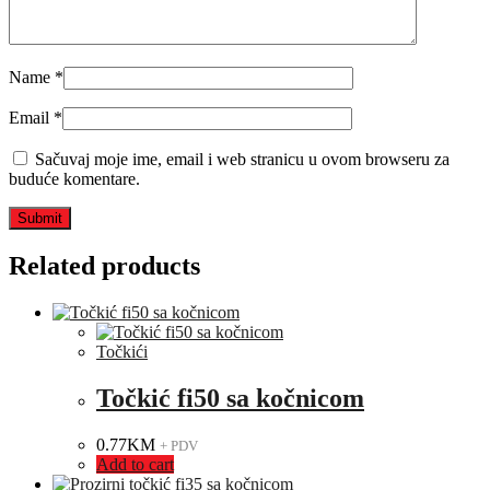
Name
*
Email
*
Sačuvaj moje ime, email i web stranicu u ovom browseru za
buduće komentare.
Related products
Točkići
Točkić fi50 sa kočnicom
0.77
KM
+ PDV
Add to cart