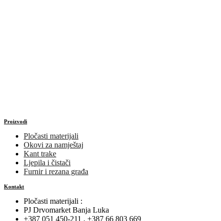
Proizvodi
Pločasti materijali
Okovi za namještaj
Kant trake
Ljepila i čistači
Furnir i rezana građa
Kontakt
Pločasti materijali :
PJ Drvomarket Banja Luka
+387 051 450-211 , +387 66 803 669