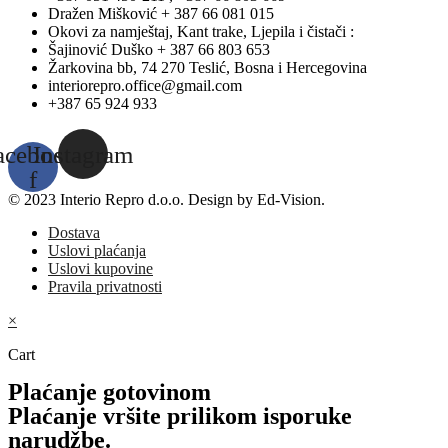
Dražen Mišković + 387 66 081 015
Okovi za namještaj, Kant trake, Ljepila i čistači :
Šajinović Duško + 387 66 803 653
Žarkovina bb, 74 270 Teslić, Bosna i Hercegovina
interiorepro.office@gmail.com
+387 65 924 933
acebook-
Instagram
f
© 2023 Interio Repro d.o.o. Design by Ed-Vision.
Dostava
Uslovi plaćanja
Uslovi kupovine
Pravila privatnosti
×
Cart
Plaćanje gotovinom
Plaćanje vršite prilikom isporuke
narudžbe.