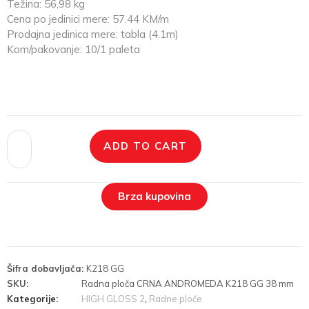
Težina: 56,98 kg
Cena po jedinici mere: 57.44 KM/m
Prodajna jedinica mere: tabla (4.1m)
Kom/pakovanje: 10/1 paleta
ADD TO CART
Brza kupovina
Šifra dobavljača:
K218 GG
SKU:
Radna ploča CRNA ANDROMEDA K218 GG 38 mm
Kategorije:
HIGH GLOSS 2
,
Radne ploče