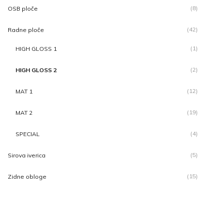
(8)
OSB ploče
(42)
Radne ploče
(1)
HIGH GLOSS 1
(2)
HIGH GLOSS 2
(12)
MAT 1
(19)
MAT 2
(4)
SPECIAL
(5)
Sirova iverica
(15)
Zidne obloge