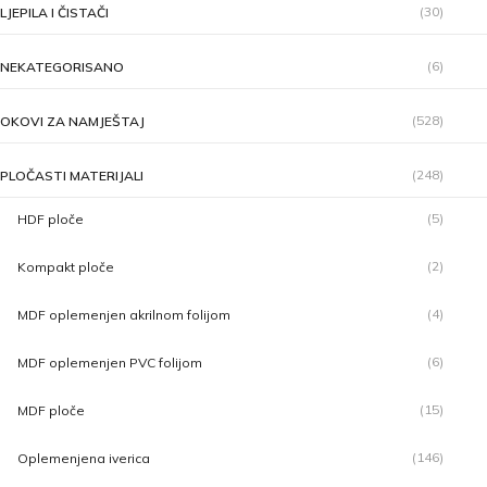
(30)
LJEPILA I ČISTAČI
(6)
NEKATEGORISANO
(528)
OKOVI ZA NAMJEŠTAJ
(248)
PLOČASTI MATERIJALI
(5)
HDF ploče
(2)
Kompakt ploče
(4)
MDF oplemenjen akrilnom folijom
(6)
MDF oplemenjen PVC folijom
(15)
MDF ploče
(146)
Oplemenjena iverica