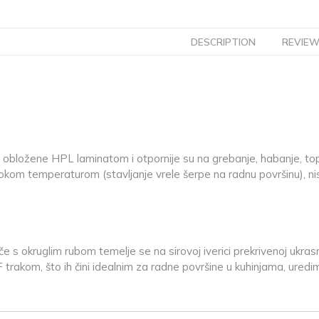
DESCRIPTION
REVIEW
obložene HPL laminatom i otpornije su na grebanje, habanje, to
okom temperaturom (stavljanje vrele šerpe na radnu površinu), ni
e s okruglim rubom temelje se na sirovoj iverici prekrivenoj ukr
akom, što ih čini idealnim za radne površine u kuhinjama, uredi