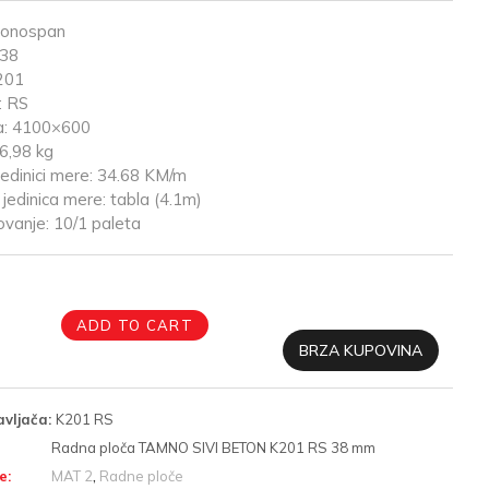
ronospan
 38
201
: RS
a: 4100×600
6,98 kg
edinici mere: 34.68 KM/m
jedinica mere: tabla (4.1m)
vanje: 10/1 paleta
ADD TO CART
BRZA KUPOVINA
avljača:
K201 RS
Radna ploča TAMNO SIVI BETON K201 RS 38 mm
e:
MAT 2
,
Radne ploče