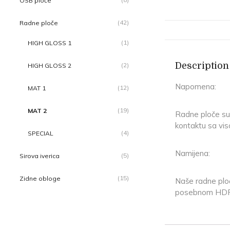
OSB ploče
(42)
Radne ploče
(1)
HIGH GLOSS 1
Description
(2)
HIGH GLOSS 2
Napomena:
(12)
MAT 1
(19)
MAT 2
Radne ploče su 
kontaktu sa vis
(4)
SPECIAL
Namijena:
(5)
Sirova iverica
(15)
Zidne obloge
Naše radne ploč
posebnom HDF tr