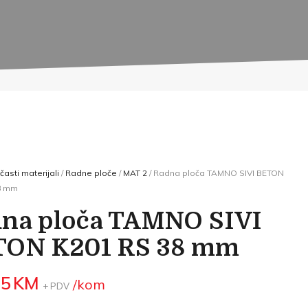
časti materijali
/
Radne ploče
/
MAT 2
/ Radna ploča TAMNO SIVI BETON
8 mm
na ploča TAMNO SIVI
TON K201 RS 38 mm
55
KM
/kom
+ PDV