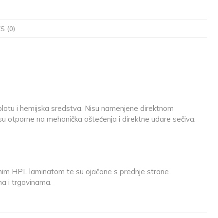
S (0)
plotu i hemijska sredstva. Nisu namenjene direktnom
su otporne na mehanička oštećenja i direktne udare sečiva.
asnim HPL laminatom te su ojačane s prednje strane
ma i trgovinama.