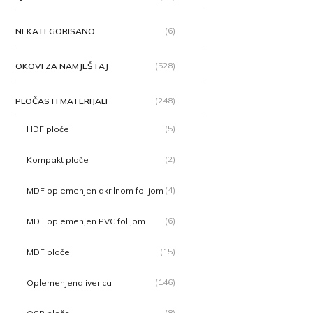
(6)
NEKATEGORISANO
(528)
OKOVI ZA NAMJEŠTAJ
(248)
PLOČASTI MATERIJALI
(5)
HDF ploče
(2)
Kompakt ploče
(4)
MDF oplemenjen akrilnom folijom
(6)
MDF oplemenjen PVC folijom
(15)
MDF ploče
(146)
Oplemenjena iverica
(8)