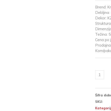
Brend: K
Debljina:
Dekor: K
Struktura
Dimenzij
Težina: 5
Cena po j
Prodajna 
Kom/pako
Šifra dob
SKU:
Kategorij