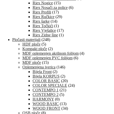
Riex Nogice
(15)
Riex Nosači za police
(6)
Riex Profili
(17)
Riex Ručkice
(29)
Riex šarke
(14)
Riex Točkići
(1)
Riex Vješalice
(17)
Riex Zidne šine
(1)
Pločasti materijali
(248)
HDF ploče
(5)
Kompakt ploče
(2)
MDF oplemenjen akrilnom folijom
(4)
MDF oplemenjen PVC folijom
(6)
MDF ploče
(15)
Oplemenjena iverica
(146)
Bijela Front
(2)
Bijela KORPUS
(2)
COLOR BASIC
(20)
COLOR SPECIALE
(24)
CONTEMPO 1
(21)
CONTEMPO 2
(5)
HARMONY
(0)
WOOD BASIC
(13)
WOOD FRONT
(34)
OSB ploče
(8)