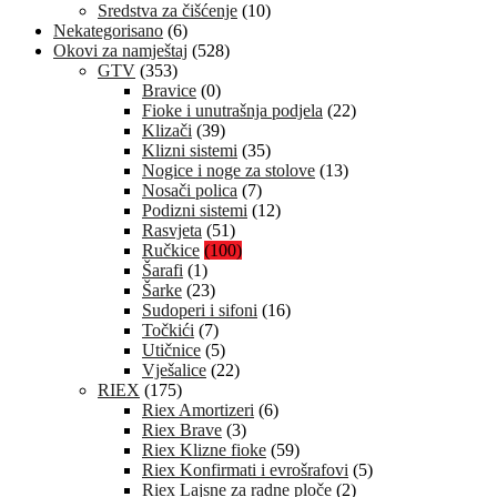
Sredstva za čišćenje
(10)
Nekategorisano
(6)
Okovi za namještaj
(528)
GTV
(353)
Bravice
(0)
Fioke i unutrašnja podjela
(22)
Klizači
(39)
Klizni sistemi
(35)
Nogice i noge za stolove
(13)
Nosači polica
(7)
Podizni sistemi
(12)
Rasvjeta
(51)
Ručkice
(100)
Šarafi
(1)
Šarke
(23)
Sudoperi i sifoni
(16)
Točkići
(7)
Utičnice
(5)
Vješalice
(22)
RIEX
(175)
Riex Amortizeri
(6)
Riex Brave
(3)
Riex Klizne fioke
(59)
Riex Konfirmati i evrošrafovi
(5)
Riex Lajsne za radne ploče
(2)