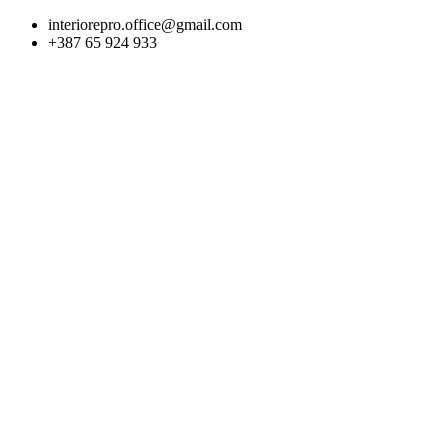
Skip
interiorepro.office@gmail.com
to
+387 65 924 933
content