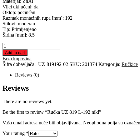
Materijal: ZnAl
Vijci uključeni: da
Oklop: pocinčan
Razmak montažnih rupa [mm]: 192
Stilovi: moderan
Tip: Primijenjeno
Širina [mm]: 8,5
Ručka
UZ
Add to cart
819
Brza kupovina
L-
Šifra dobavljača:
UZ-819192-02
SKU:
201374
Kategorija:
Ručkice
192
nikl
Reviews (0)
quantity
Reviews
There are no reviews yet.
Be the first to review “Ručka UZ 819 L-192 nikl”
Vaša email adresa neće biti objavljivana.
Neophodna polja su označe
Your rating
*