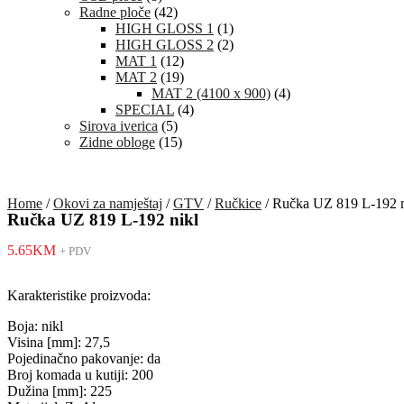
Radne ploče
(42)
HIGH GLOSS 1
(1)
HIGH GLOSS 2
(2)
MAT 1
(12)
MAT 2
(19)
MAT 2 (4100 x 900)
(4)
SPECIAL
(4)
Sirova iverica
(5)
Zidne obloge
(15)
Home
/
Okovi za namještaj
/
GTV
/
Ručkice
/ Ručka UZ 819 L-192 n
Ručka UZ 819 L-192 nikl
5.65
KM
+ PDV
Karakteristike proizvoda:
Boja: nikl
Visina [mm]: 27,5
Pojedinačno pakovanje: da
Broj komada u kutiji: 200
Dužina [mm]: 225