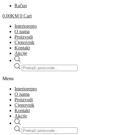
Račun
0.00
KM
0
Cart
Interiorepro
O nama
Proizvodi
Cjenovnik
Kontakt
Akcije
Products
search
Menu
Interiorepro
O nama
Proizvodi
Cjenovnik
Kontakt
Akcije
Products
search