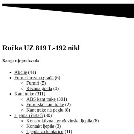
Ručka UZ 819 L-192 nikl
Kategorije proizvoda
Akcije
(41)
Furnir i rezana građa
(6)
Furniri
(5)
Rezana građa
(0)
Kant trake
(311)
ABS kant trake
(301)
Furnirske kant trake
(2)
Kant trake na peglu
(8)
Ljepila i čistači
(30)
Konstruktivna i građevinska ljepila
(6)
Kontakt ljepila
(3)
Ljepila za kantaricu
(11)