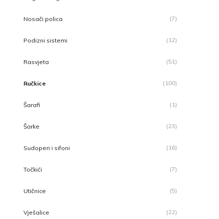
(7)
Nosači polica
(12)
Podizni sistemi
(51)
Rasvjeta
(100)
Ručkice
(1)
Šarafi
(23)
Šarke
(16)
Sudoperi i sifoni
(7)
Točkići
(5)
Utičnice
(22)
Vješalice