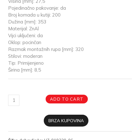
Visina [mm]: 27,5
Pojedinačno pakovanje: da
Broj komada u kutiji: 200
Dužina [mm]: 353
Materijal: ZnAl
Vijci uključeni: da
Oklop: pocinčan
Razmak montažnih rupa [mm]: 320
Stilovi: moderan
Tip: Primijenjeno
Širina [mm]: 8,5
ADD TO CART
BRZA KUPOVINA