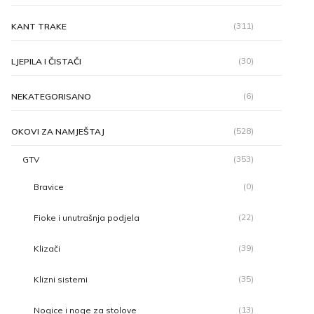
(311)
KANT TRAKE
(30)
LJEPILA I ČISTAČI
(6)
NEKATEGORISANO
(528)
OKOVI ZA NAMJEŠTAJ
(353)
GTV
(0)
Bravice
(22)
Fioke i unutrašnja podjela
(39)
Klizači
(35)
Klizni sistemi
(13)
Nogice i noge za stolove