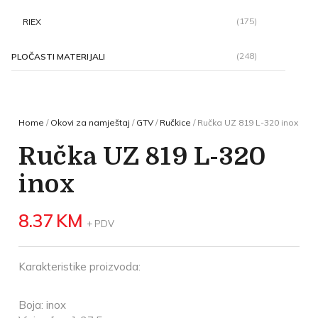
(175)
RIEX
(248)
PLOČASTI MATERIJALI
Home
/
Okovi za namještaj
/
GTV
/
Ručkice
/ Ručka UZ 819 L-320 inox
Ručka UZ 819 L-320
inox
8.37
KM
+ PDV
Karakteristike proizvoda:
Boja: inox