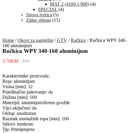
MAT 2 (4100 x 900)
(4)
SPECIAL
(4)
Sirova iverica
(5)
Zidne obloge
(15)
Home
/
Okovi za namještaj
/
GTV
/
Ručkice
/ Ručkica WPY 340-
160 aluminijum
Ručkica WPY 340-160 aluminijum
3.70
KM
+ PDV
Karakteristike proizvoda:
Boja: aluminijum
Visina [mm]: 32
Pojedinačno pakovanje: da
Dužina [mm]: 169
Materijal: aluminijum/liveno gvožđe
Vijci uključeni: da
Oklop: anodiziran
Razmak montažnih rupa [mm]: 160
Stilovi: moderan
Tip: Primijenjeno