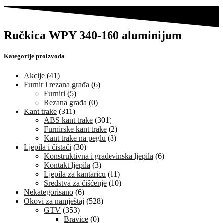
Ručkica WPY 340-160 aluminijum
Kategorije proizvoda
Akcije
(41)
Furnir i rezana građa
(6)
Furniri
(5)
Rezana građa
(0)
Kant trake
(311)
ABS kant trake
(301)
Furnirske kant trake
(2)
Kant trake na peglu
(8)
Ljepila i čistači
(30)
Konstruktivna i građevinska ljepila
(6)
Kontakt ljepila
(3)
Ljepila za kantaricu
(11)
Sredstva za čišćenje
(10)
Nekategorisano
(6)
Okovi za namještaj
(528)
GTV
(353)
Bravice
(0)