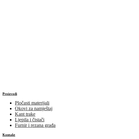
Proizvodi
Pločasti materijali
Okovi za namještaj
Kant trake
Ljepila i čistači
Furnir i rezana građa
Kontakt