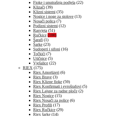
Fioke i unutrašnja podjela
(22)
Klizači
(39)
Klizni sistemi
(35)
Nogice i noge za stolove
(13)
Nosači polica
(7)
Podizni sistemi
(12)
Rasvjeta
(51)
Ručkice
(100)
Šarafi
(1)
Šarke
(23)
Sudoperi i sifoni
(16)
Točkići
(7)
Utičnice
(5)
Vješalice
(22)
RIEX
(175)
Riex Amortizeri
(6)
Riex Brave
(3)
Riex Klizne fioke
(59)
Riex Konfirmati i evrošrafovi
(5)
Riex Lajsne za radne ploče
(2)
Riex Nogice
(15)
Riex Nosači za police
(6)
Riex Profili
(17)
Riex Ručkice
(29)
Riex šarke
(14)