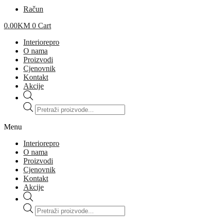
Račun
0.00
KM
0
Cart
Interiorepro
O nama
Proizvodi
Cjenovnik
Kontakt
Akcije
Products
search
Menu
Interiorepro
O nama
Proizvodi
Cjenovnik
Kontakt
Akcije
Products
search