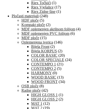
Riex Točkići
(1)
Riex Vješalice
(17)
Riex Zidne šine
(1)
Pločasti materijali
(248)
HDF ploče
(5)
Kompakt ploče
(2)
MDF oplemenjen akrilnom folijom
(4)
MDF oplemenjen PVC folijom
(6)
MDF ploče
(15)
Oplemenjena iverica
(146)
Bijela Front
(2)
Bijela KORPUS
(2)
COLOR BASIC
(20)
COLOR SPECIALE
(24)
CONTEMPO 1
(21)
CONTEMPO 2
(5)
HARMONY
(0)
WOOD BASIC
(13)
WOOD FRONT
(34)
OSB ploče
(8)
Radne ploče
(42)
HIGH GLOSS 1
(1)
HIGH GLOSS 2
(2)
MAT 1
(12)
MAT 2
(19)