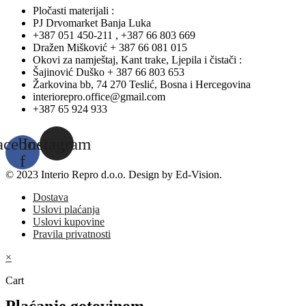
Pločasti materijali :
PJ Drvomarket Banja Luka
+387 051 450-211 , +387 66 803 669
Dražen Mišković + 387 66 081 015
Okovi za namještaj, Kant trake, Ljepila i čistači :
Šajinović Duško + 387 66 803 653
Žarkovina bb, 74 270 Teslić, Bosna i Hercegovina
interiorepro.office@gmail.com
+387 65 924 933
acebook-
Instagram
f
© 2023 Interio Repro d.o.o. Design by Ed-Vision.
Dostava
Uslovi plaćanja
Uslovi kupovine
Pravila privatnosti
×
Cart
Plaćanje gotovinom