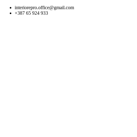
Skip
interiorepro.office@gmail.com
to
+387 65 924 933
content