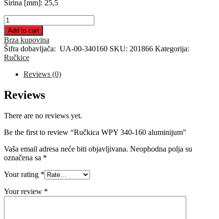
Širina [mm]: 25,5
Ručkica
WPY
Add to cart
340-
Brza kupovina
160
Šifra dobavljača:
UA-00-340160
SKU:
201866
Kategorija:
aluminijum
Ručkice
quantity
Reviews (0)
Reviews
There are no reviews yet.
Be the first to review “Ručkica WPY 340-160 aluminijum”
Vaša email adresa neće biti objavljivana.
Neophodna polja su
označena sa
*
Your rating
*
Your review
*