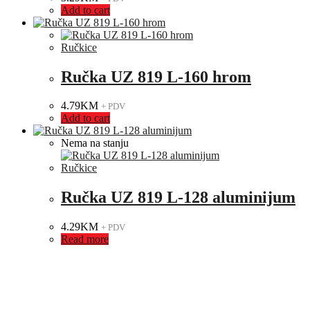
Add to cart
Ručkice
Ručka UZ 819 L-160 hrom
4.79
KM
+ PDV
Add to cart
Nema na stanju
Ručkice
Ručka UZ 819 L-128 aluminijum
4.29
KM
+ PDV
Read more