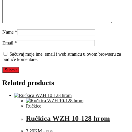
Name
*
Email
*
Sačuvaj moje ime, email i web stranicu u ovom browseru za
buduće komentare.
Related products
Ručkice
Ručkica WZH 10-128 hrom
3.29
KM
+ PDV