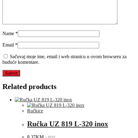
Name
*
Email
*
Sačuvaj moje ime, email i web stranicu u ovom browseru za
buduće komentare.
Related products
Ručkice
Ručka UZ 819 L-320 inox
8.37
KM
+ PDV