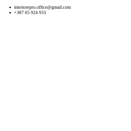
Skip
interiorepro.office@gmail.com
to
+387 65 924 933
content