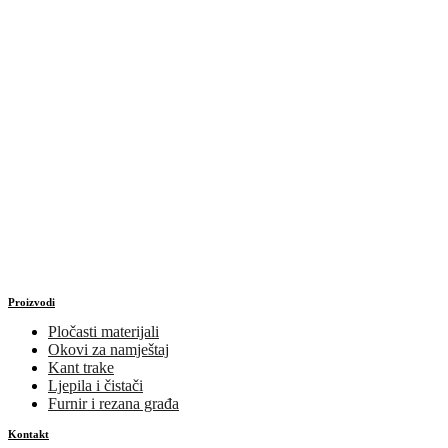
Proizvodi
Pločasti materijali
Okovi za namještaj
Kant trake
Ljepila i čistači
Furnir i rezana građa
Kontakt