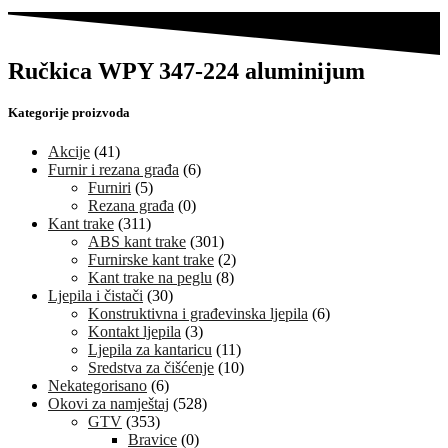
Ručkica WPY 347-224 aluminijum
Kategorije proizvoda
Akcije
(41)
Furnir i rezana građa
(6)
Furniri
(5)
Rezana građa
(0)
Kant trake
(311)
ABS kant trake
(301)
Furnirske kant trake
(2)
Kant trake na peglu
(8)
Ljepila i čistači
(30)
Konstruktivna i građevinska ljepila
(6)
Kontakt ljepila
(3)
Ljepila za kantaricu
(11)
Sredstva za čišćenje
(10)
Nekategorisano
(6)
Okovi za namještaj
(528)
GTV
(353)
Bravice
(0)