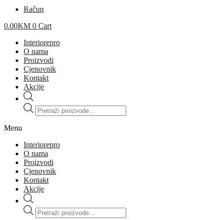
Račun
0.00
KM
0
Cart
Interiorepro
O nama
Proizvodi
Cjenovnik
Kontakt
Akcije
Products
search
Menu
Interiorepro
O nama
Proizvodi
Cjenovnik
Kontakt
Akcije
Products
search