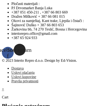
Pločasti materijali :
PJ Drvomarket Banja Luka
+387 051 450-211 , +387 66 803 669
Dražen Mišković + 387 66 081 015
Okovi za namještaj, Kant trake, Ljepila i čistači :
Šajinović Duško + 387 66 803 653
Žarkovina bb, 74 270 Teslić, Bosna i Hercegovina
interiorepro.office@gmail.com
+387 65 924 933
acebook-
Instagram
f
© 2023 Interio Repro d.o.o. Design by Ed-Vision.
Dostava
Uslovi plaćanja
Uslovi kupovine
Pravila privatnosti
×
Cart
Plaćanje gotovinom