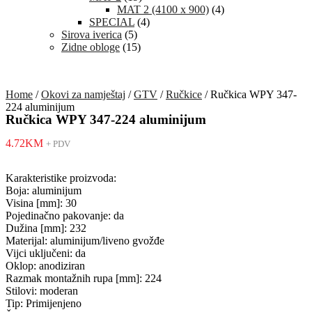
MAT 2 (4100 x 900)
(4)
SPECIAL
(4)
Sirova iverica
(5)
Zidne obloge
(15)
Home
/
Okovi za namještaj
/
GTV
/
Ručkice
/ Ručkica WPY 347-
224 aluminijum
Ručkica WPY 347-224 aluminijum
4.72
KM
+ PDV
Karakteristike proizvoda:
Boja: aluminijum
Visina [mm]: 30
Pojedinačno pakovanje: da
Dužina [mm]: 232
Materijal: aluminijum/liveno gvožđe
Vijci uključeni: da
Oklop: anodiziran
Razmak montažnih rupa [mm]: 224
Stilovi: moderan
Tip: Primijenjeno