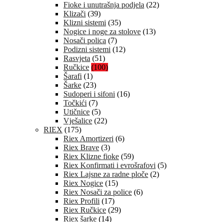
Fioke i unutrašnja podjela
(22)
Klizači
(39)
Klizni sistemi
(35)
Nogice i noge za stolove
(13)
Nosači polica
(7)
Podizni sistemi
(12)
Rasvjeta
(51)
Ručkice
(100)
Šarafi
(1)
Šarke
(23)
Sudoperi i sifoni
(16)
Točkići
(7)
Utičnice
(5)
Vješalice
(22)
RIEX
(175)
Riex Amortizeri
(6)
Riex Brave
(3)
Riex Klizne fioke
(59)
Riex Konfirmati i evrošrafovi
(5)
Riex Lajsne za radne ploče
(2)
Riex Nogice
(15)
Riex Nosači za police
(6)
Riex Profili
(17)
Riex Ručkice
(29)
Riex šarke
(14)