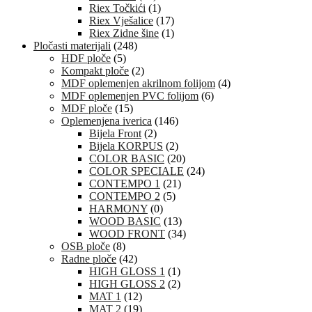
Riex Točkići
(1)
Riex Vješalice
(17)
Riex Zidne šine
(1)
Pločasti materijali
(248)
HDF ploče
(5)
Kompakt ploče
(2)
MDF oplemenjen akrilnom folijom
(4)
MDF oplemenjen PVC folijom
(6)
MDF ploče
(15)
Oplemenjena iverica
(146)
Bijela Front
(2)
Bijela KORPUS
(2)
COLOR BASIC
(20)
COLOR SPECIALE
(24)
CONTEMPO 1
(21)
CONTEMPO 2
(5)
HARMONY
(0)
WOOD BASIC
(13)
WOOD FRONT
(34)
OSB ploče
(8)
Radne ploče
(42)
HIGH GLOSS 1
(1)
HIGH GLOSS 2
(2)
MAT 1
(12)
MAT 2
(19)