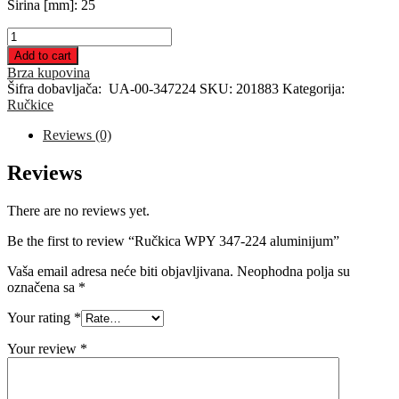
Širina [mm]: 25
Ručkica
WPY
Add to cart
347-
Brza kupovina
224
Šifra dobavljača:
UA-00-347224
SKU:
201883
Kategorija:
aluminijum
Ručkice
quantity
Reviews (0)
Reviews
There are no reviews yet.
Be the first to review “Ručkica WPY 347-224 aluminijum”
Vaša email adresa neće biti objavljivana.
Neophodna polja su
označena sa
*
Your rating
*
Your review
*