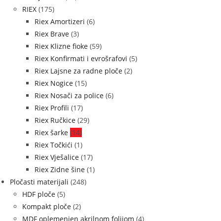
RIEX
(175)
Riex Amortizeri
(6)
Riex Brave
(3)
Riex Klizne fioke
(59)
Riex Konfirmati i evrošrafovi
(5)
Riex Lajsne za radne ploče
(2)
Riex Nogice
(15)
Riex Nosači za police
(6)
Riex Profili
(17)
Riex Ručkice
(29)
Riex šarke
(14)
Riex Točkići
(1)
Riex Vješalice
(17)
Riex Zidne šine
(1)
Pločasti materijali
(248)
HDF ploče
(5)
Kompakt ploče
(2)
MDF oplemenjen akrilnom folijom
(4)