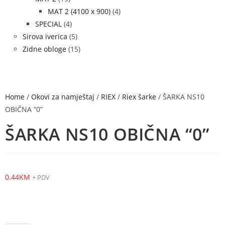
MAT 2 (4100 x 900)
(4)
SPECIAL
(4)
Sirova iverica
(5)
Zidne obloge
(15)
Home
/
Okovi za namještaj
/
RIEX
/
Riex šarke
/ ŠARKA NS10
OBIČNA “0”
ŠARKA NS10 OBIČNA “0”
0.44
KM
+ PDV