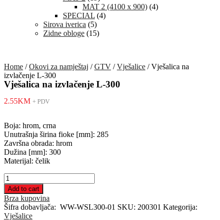
MAT 2 (4100 x 900)
(4)
SPECIAL
(4)
Sirova iverica
(5)
Zidne obloge
(15)
Home
/
Okovi za namještaj
/
GTV
/
Vješalice
/ Vješalica na
izvlačenje L-300
Vješalica na izvlačenje L-300
2.55
KM
+ PDV
Boja: hrom, crna
Unutrašnja širina fioke [mm]: 285
Završna obrada: hrom
Dužina [mm]: 300
Materijal: čelik
Vješalica
na
Add to cart
izvlačenje
Brza kupovina
L-
Šifra dobavljača:
WW-WSL300-01
SKU:
200301
Kategorija:
300
Vješalice