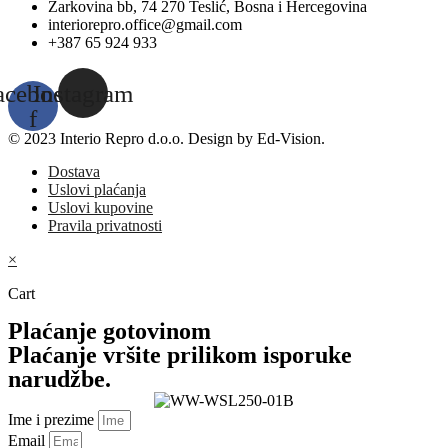
Žarkovina bb, 74 270 Teslić, Bosna i Hercegovina
interiorepro.office@gmail.com
+387 65 924 933
acebook-
Instagram
f
© 2023 Interio Repro d.o.o. Design by Ed-Vision.
Dostava
Uslovi plaćanja
Uslovi kupovine
Pravila privatnosti
×
Cart
Plaćanje gotovinom
Plaćanje vršite prilikom isporuke
narudžbe.
Ime i prezime
Email