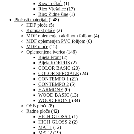
Riex Točkići
(1)
Riex Vješalice
(17)
Riex Zidne šine
(1)
Pločasti materijali
(248)
HDF ploče
(5)
Kompakt ploče
(2)
MDF oplemenjen akrilnom folijom
(4)
MDF oplemenjen PVC folijom
(6)
MDF ploče
(15)
Oplemenjena iverica
(146)
Bijela Front
(2)
Bijela KORPUS
(2)
COLOR BASIC
(20)
COLOR SPECIALE
(24)
CONTEMPO 1
(21)
CONTEMPO 2
(5)
HARMONY
(0)
WOOD BASIC
(13)
WOOD FRONT
(34)
OSB ploče
(8)
Radne ploče
(42)
HIGH GLOSS 1
(1)
HIGH GLOSS 2
(2)
MAT 1
(12)
MAT 2
(19)