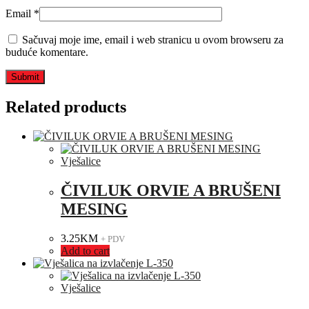
Email
*
Sačuvaj moje ime, email i web stranicu u ovom browseru za
buduće komentare.
Related products
Vješalice
ČIVILUK ORVIE A BRUŠENI
MESING
3.25
KM
+ PDV
Add to cart
Vješalice