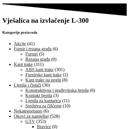
Vješalica na izvlačenje L-300
Kategorije proizvoda
Akcije
(41)
Furnir i rezana građa
(6)
Furniri
(5)
Rezana građa
(0)
Kant trake
(311)
ABS kant trake
(301)
Furnirske kant trake
(2)
Kant trake na peglu
(8)
Ljepila i čistači
(30)
Konstruktivna i građevinska ljepila
(6)
Kontakt ljepila
(3)
Ljepila za kantaricu
(11)
Sredstva za čišćenje
(10)
Nekategorisano
(6)
Okovi za namještaj
(528)
GTV
(353)
Bravice
(0)