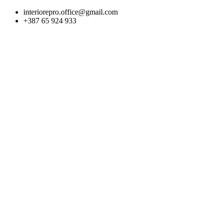
Skip
interiorepro.office@gmail.com
to
+387 65 924 933
content