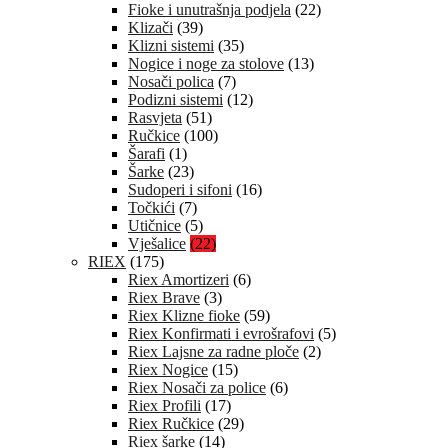
Fioke i unutrašnja podjela
(22)
Klizači
(39)
Klizni sistemi
(35)
Nogice i noge za stolove
(13)
Nosači polica
(7)
Podizni sistemi
(12)
Rasvjeta
(51)
Ručkice
(100)
Šarafi
(1)
Šarke
(23)
Sudoperi i sifoni
(16)
Točkići
(7)
Utičnice
(5)
Vješalice
(22)
RIEX
(175)
Riex Amortizeri
(6)
Riex Brave
(3)
Riex Klizne fioke
(59)
Riex Konfirmati i evrošrafovi
(5)
Riex Lajsne za radne ploče
(2)
Riex Nogice
(15)
Riex Nosači za police
(6)
Riex Profili
(17)
Riex Ručkice
(29)
Riex šarke
(14)