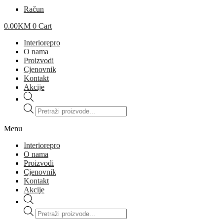
Račun
0.00
KM
0
Cart
Interiorepro
O nama
Proizvodi
Cjenovnik
Kontakt
Akcije
Products
search
Menu
Interiorepro
O nama
Proizvodi
Cjenovnik
Kontakt
Akcije
Products
search